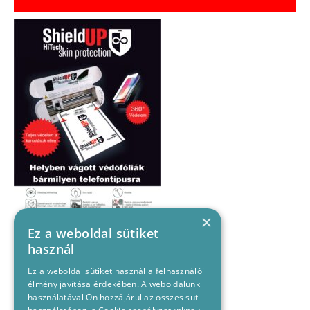
×
Ez a weboldal sütiket
használ
Ez a weboldal sütiket használ a felhasználói
élmény javítása érdekében. A weboldalunk
használatával Ön hozzájárul az összes süti