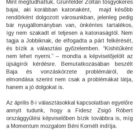
Mint megtudhattuk, Grünfelder Zoltán tősgyökeres
bajai, aki korábban katonaként, majd később
rendőrként dolgozott városunkban, jelenleg pedig
bár nyugállományban van, önkéntes tartalékos,
így nem szakadt el teljesen a katonaságtól. Nem
tagja a Jobbiknak, de elfogadta a párt felkérését,
és bízik a választási győzelemben. “Kishitűként
nem lehet nyerni.” – mondta a képviselőjelölt az
újságírói kérdésre. Bemutatkozásában beszélt
Baja és vonzáskörzete problémáiról, de
elmondása szerint nem csak a problémákat látja,
hanem a jó dolgokat is.
Az április 8-i választásokkal kapcsolatban egyelőre
annyit tudunk, hogy a Fidesz Zsigó Róbert
országgyűlési képviselőben bízik továbbra is, míg
a Momentum mozgalom Béni Kornélt indítja.