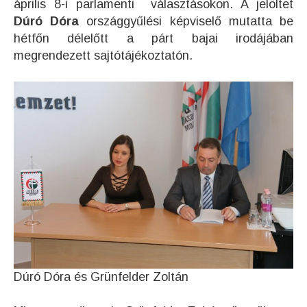
április 8-i parlamenti választásokon. A jelöltet
Dúró Dóra
országgyűlési képviselő mutatta be
hétfőn délelőtt a párt bajai irodájában
megrendezett sajtótájékoztatón.
Dúró Dóra és Grünfelder Zoltán