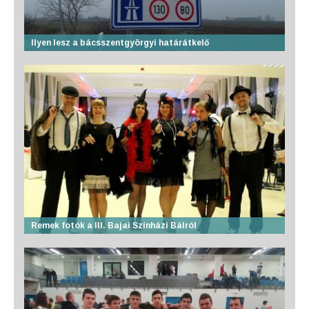
Ilyen lesz a bácsszentgyörgyi határátkelő
Remek fotók a III. Bajai Színházi Bálról