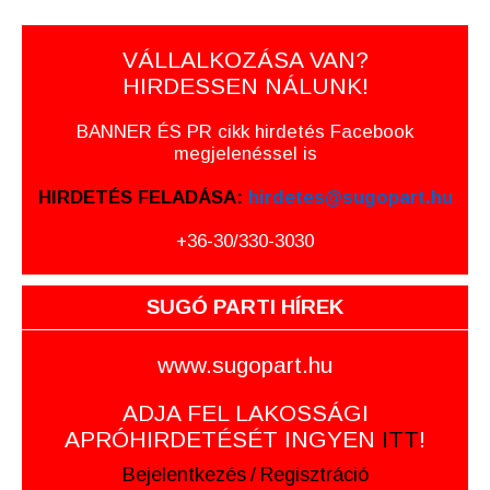
VÁLLALKOZÁSA VAN?
HIRDESSEN NÁLUNK!
BANNER ÉS PR cikk hirdetés Facebook
megjelenéssel is
HIRDETÉS FELADÁSA:
hirdetes@sugopart.hu
+36-30/330-3030
SUGÓ PARTI HÍREK
www.sugopart.hu
ADJA FEL LAKOSSÁGI
APRÓHIRDETÉSÉT INGYEN
ITT
!
Bejelentkezés
/
Regisztráció