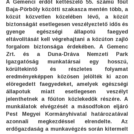
A Gemenci erdőt kettészelő 55. számú főút
Baja-Pörböly közötti szakasza mentén több, a
közút közvetlen közelében lévő, a közút
biztonságát esetlegesen veszélyeztető idős és
gyenge egészségi állapotú faegyed
eltávolítását kell végrehajtani a közúton zajló
forgalom biztonsága érdekében. A Gemenc
Zrt. és a Duna-Dráva Nemzeti Park
Igazgatóság munkatársai egy hosszú,
körültekintő és részletes folyamat
eredményeképpen közösen jelölték ki azon
elöregedett faegyedeket, amelyek egészségi
állapotuk miatt esetlegesen veszélyt
jelenthetnek a főúton közlekedők részére. A
munkálatok elvégzését a másodfokon eljáró
Pest Megyei Kormányhivatal határozatával
azonnali megkezdéssel elrendelte. Az
erdőgazdaság a munkavégzés során kitermelt