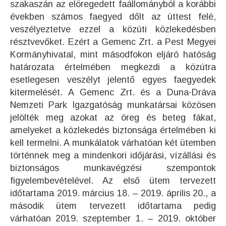
szakaszán az elöregedett faállományból a korábbi
években számos faegyed dőlt az úttest felé,
veszélyeztetve ezzel a közúti közlekedésben
résztvevőket. Ezért a Gemenc Zrt. a Pest Megyei
Kormányhivatal, mint másodfokon eljáró hatóság
határozata értelmében megkezdi a közútra
esetlegesen veszélyt jelentő egyes faegyedek
kitermelését. A Gemenc Zrt. és a Duna-Dráva
Nemzeti Park Igazgatóság munkatársai közösen
jelölték meg azokat az öreg és beteg fákat,
amelyeket a közlekedés biztonsága értelmében ki
kell termelni. A munkálatok várhatóan két ütemben
történnek meg a mindenkori időjárási, vízállási és
biztonságos munkavégzési szempontok
figyelembevételével. Az első ütem tervezett
időtartama 2019. március 18. – 2019. április 20., a
második ütem tervezett időtartama pedig
várhatóan 2019. szeptember 1. – 2019. október