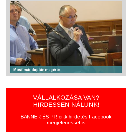
Most már duplán megérte
VÁLLALKOZÁSA VAN?
HIRDESSEN NÁLUNK!
BANNER ÉS PR cikk hirdetés Facebook
megjelenéssel is