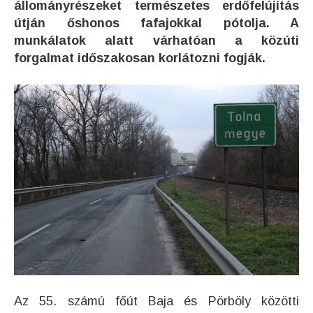
állományrészeket természetes erdőfelújítás
útján őshonos fafajokkal pótolja. A
munkálatok alatt várhatóan a közúti
forgalmat időszakosan korlátozni fogják.
Az 55. számú főút Baja és Pörböly közötti