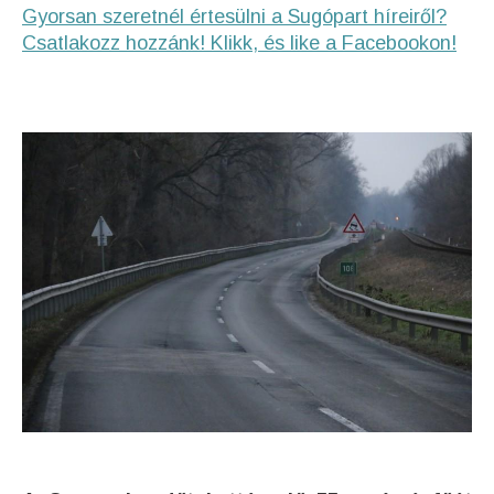
Gyorsan szeretnél értesülni a Sugópart híreiről?
Csatlakozz hozzánk! Klikk, és like a Facebookon!