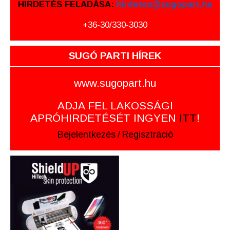
HIRDETÉS FELADÁSA:
hirdetes@sugopart.hu
+36-30/330-3030
SUGÓ PARTI HÍREK
www.sugopart.hu
ADJA FEL LAKOSSÁGI
APRÓHIRDETÉSÉT INGYEN
ITT
!
Bejelentkezés
/
Regisztráció