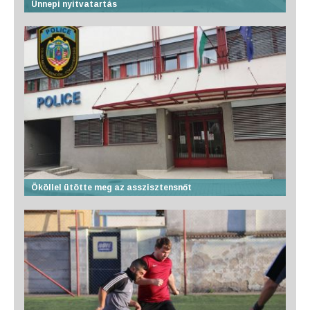
Ünnepi nyitvatartás
Ököllel ütötte meg az asszisztensnőt