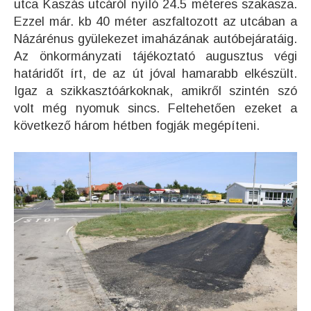
utca Kaszás utcáról nyíló 24.5 méteres szakasza.
Ezzel már. kb 40 méter aszfaltozott az utcában a
Názárénus gyülekezet imaházának autóbejáratáig.
Az önkormányzati tájékoztató augusztus végi
határidőt írt, de az út jóval hamarabb elkészült.
Igaz a szikkasztóárkoknak, amikről szintén szó
volt még nyomuk sincs. Feltehetően ezeket a
következő három hétben fogják megépíteni.