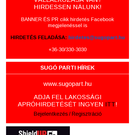
HIRDESSEN NÁLUNK!
BANNER ÉS PR cikk hirdetés Facebook
megjelenéssel is
HIRDETÉS FELADÁSA:
hirdetes@sugopart.hu
+36-30/330-3030
SUGÓ PARTI HÍREK
www.sugopart.hu
ADJA FEL LAKOSSÁGI
APRÓHIRDETÉSÉT INGYEN
ITT
!
Bejelentkezés
/
Regisztráció