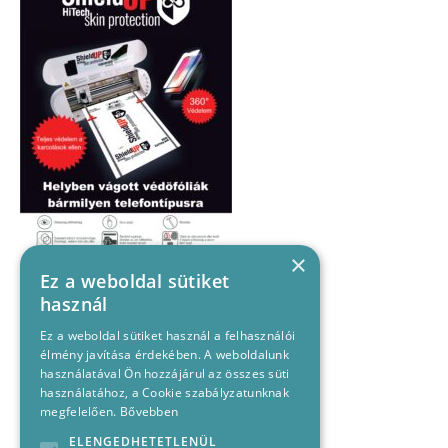
×
Ez a weboldal sütiket
használ
Ez a weboldal sütiket használ a felhasználói
élmény javítása érdekében. A weboldalunk
használatával Ön hozzájárul az összes süti
használatához, a Cookie szabályzatunknak
megfelelően.
Bővebben
ELENGEDHETETLENÜL