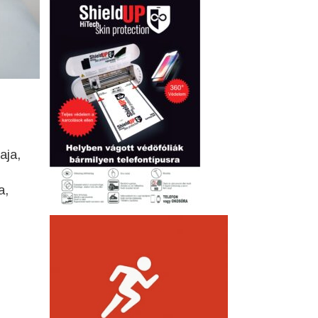
aja,
a,