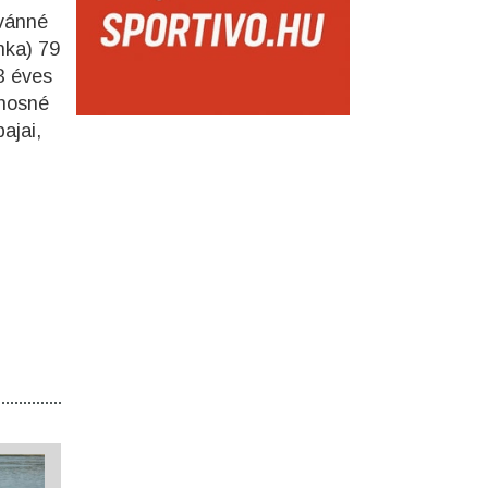
tvánné
nka) 79
3 éves
ánosné
ajai,