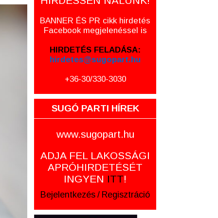
HIRDESSEN NÁLUNK!
BANNER ÉS PR cikk hirdetés
Facebook megjelenéssel is
HIRDETÉS FELADÁSA:
hirdetes@sugopart.hu
+36-30/330-3030
SUGÓ PARTI HÍREK
www.sugopart.hu
ADJA FEL LAKOSSÁGI
APRÓHIRDETÉSÉT
INGYEN
ITT
!
Bejelentkezés
/
Regisztráció