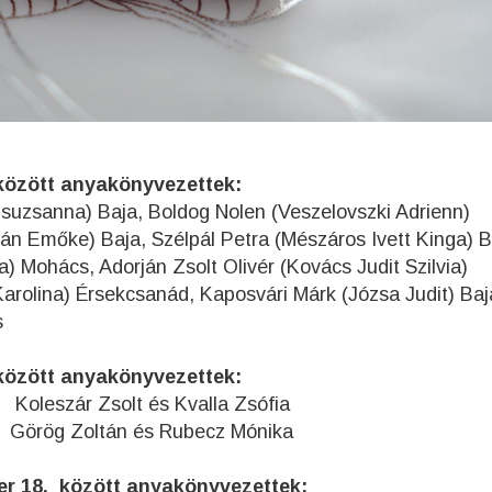
között anyakönyvezettek:
Zsuzsanna) Baja, Boldog Nolen (Veszelovszki Adrienn)
n Emőke) Baja, Szélpál Petra (Mészáros Ivett Kinga) B
 Mohács, Adorján Zsolt Olivér (Kovács Judit Szilvia)
arolina) Érsekcsanád, Kaposvári Márk (Józsa Judit) Baj
ás
között anyakönyvezettek:
.
Koleszár Zsolt és Kvalla Zsófia
Görög Zoltán és Rubecz Mónika
er 18. között anyakönyvezettek: