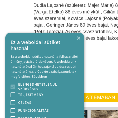
Dudla Lajosné (született: Majer Mária) 
(Varga Etelka) 88 éves mélykúti, Gilián 
éves szeremlei, Kovács Lajosné (Polyák
bajai, Geringer János 89 éves bajai, Na
(Petz Terézia) 76 éves császártöltési, 
×
Heckenberger Gábor 77 éves bajai lako
Ez a weboldal sütiket
használ
Ez a weboldal sütiket használ a felhasználói
élmény javítása érdekében. A weboldalunk
használatával Ön hozzájárul az összes süti
használatához, a Cookie szabályzatunknak
megfelelően.
Bővebben
ELENGEDHETETLENÜL
SZÜKSÉGES
TELJESÍTMÉNY
KORÁBBI CIKKEINK A TÉMÁBAN
CÉLZÁS
FUNKCIONALITÁS