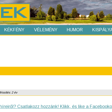
KÉKFÉNY
VÉLEMÉNY
HUMOR
KISPÁLY
issítés: 2 év
híreiről? Csatlakozz hozzánk! Klikk, és like a Facebooko