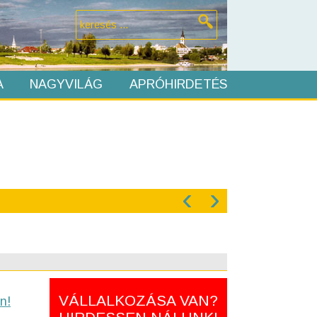
A
NAGYVILÁG
APRÓHIRDETÉS
‹
›
VÁLLALKOZÁSA VAN?
n!