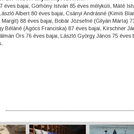
87 éves bajai, Görhöny István 85 éves mélykúti, Máté Is
László Albert 80 éves bajai, Csányi Andrásné (Kimiti Bla
 Margit) 88 éves bajai, Bobár Józsefné (Gilyán Márta) 7
gy Béláné (Agócs Franciska) 87 éves bajai, Kirschner J
Kálmán Örs 76 éves bajai, László György János 75 éves b
s.