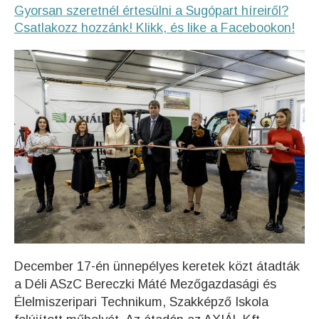
Gyorsan szeretnél értesülni a Sugópart híreiről?
Csatlakozz hozzánk! Klikk, és like a Facebookon!
December 17-én ünnepélyes keretek közt átadták
a Déli ASzC Bereczki Máté Mezőgazdasági és
Élelmiszeripari Technikum, Szakképző Iskola