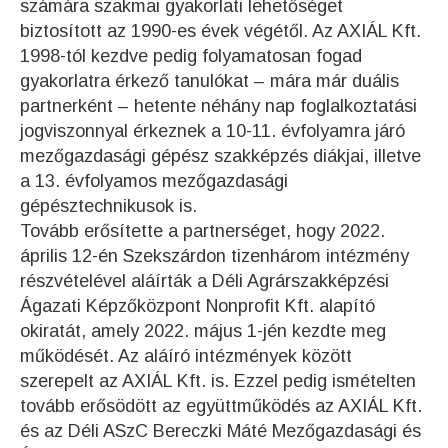
számára szakmai gyakorlati lehetőséget
biztosított az 1990-es évek végétől. Az AXIÁL Kft.
1998-tól kezdve pedig folyamatosan fogad
gyakorlatra érkező tanulókat – mára már duális
partnerként – hetente néhány nap foglalkoztatási
jogviszonnyal érkeznek a 10-11. évfolyamra járó
mezőgazdasági gépész szakképzés diákjai, illetve
a 13. évfolyamos mezőgazdasági
gépésztechnikusok is.
Tovább erősítette a partnerséget, hogy 2022.
április 12-én Szekszárdon tizenhárom intézmény
részvételével aláírták a Déli Agrárszakképzési
Ágazati Képzőközpont Nonprofit Kft. alapító
okiratát, amely 2022. május 1-jén kezdte meg
működését. Az aláíró intézmények között
szerepelt az AXIÁL Kft. is. Ezzel pedig ismételten
tovább erősödött az együttműködés az AXIÁL Kft.
és az Déli ASzC Bereczki Máté Mezőgazdasági és