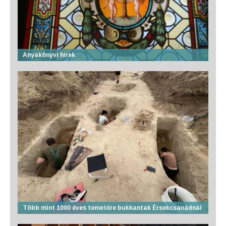
Anyakönyvi hírek
Több mint 1000 éves temetőre bukkantak Érsekcsanádnál