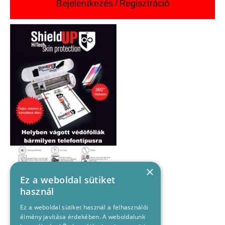
Bejelentkezés
/
Regisztráció
×
Ez a weboldal sütiket
használ
Ez a weboldal sütiket használ a felhasználói
élmény javítása érdekében. A weboldalunk