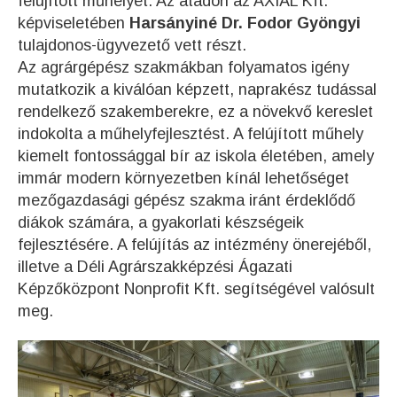
felújított műhelyét. Az átadón az AXIÁL Kft.
képviseletében
Harsányiné Dr. Fodor Gyöngyi
tulajdonos-ügyvezető vett részt.
Az agrárgépész szakmákban folyamatos igény
mutatkozik a kiválóan képzett, naprakész tudással
rendelkező szakemberekre, ez a növekvő kereslet
indokolta a műhelyfejlesztést. A felújított műhely
kiemelt fontossággal bír az iskola életében, amely
immár modern környezetben kínál lehetőséget
mezőgazdasági gépész szakma iránt érdeklődő
diákok számára, a gyakorlati készségeik
fejlesztésére. A felújítás az intézmény önerejéből,
illetve a Déli Agrárszakképzési Ágazati
Képzőközpont Nonprofit Kft. segítségével valósult
meg.