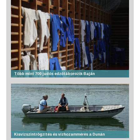
Több mint 700 judós edzőtáborozik Baján
Kisvízszintrögzítés és vízhozammérés a Dunán