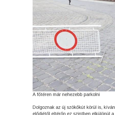
A főtéren már nehezebb parkolni
Dolgoznak az új szökőkút körül is, kívá
elődjétől eltérőn ez szintben elkülönül 