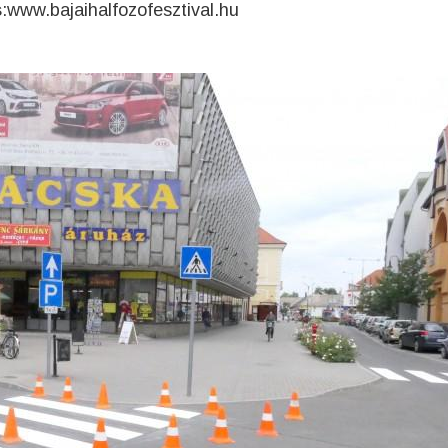
s
:www.bajaihalfozofesztival.hu