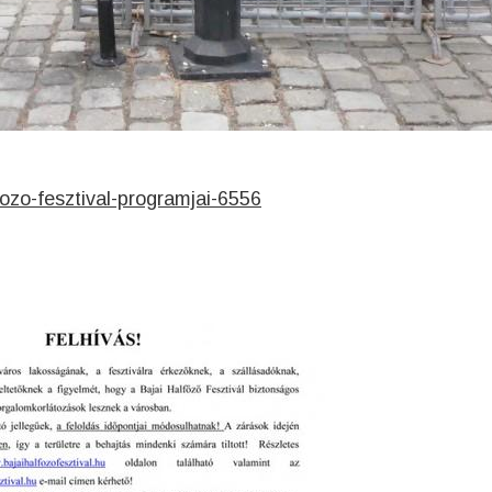
fozo-fesztival-programjai-6556