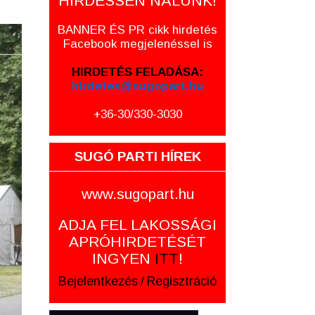
HIRDESSEN NÁLUNK!
BANNER ÉS PR cikk hirdetés
Facebook megjelenéssel is
HIRDETÉS FELADÁSA:
hirdetes@sugopart.hu
+36-30/330-3030
SUGÓ PARTI HÍREK
www.sugopart.hu
ADJA FEL LAKOSSÁGI
APRÓHIRDETÉSÉT
INGYEN
ITT
!
Bejelentkezés
/
Regisztráció