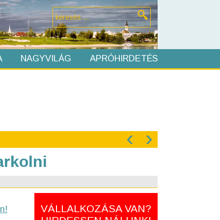
A
NAGYVILÁG
APRÓHIRDETÉS
‹
›
rkolni
VÁLLALKOZÁSA VAN?
n!