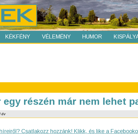
KÉKFÉNY
VÉLEMÉNY
HUMOR
KISPÁLY
 egy részén már nem lehet pa
8 év
híreiről? Csatlakozz hozzánk! Klikk, és like a Facebooko