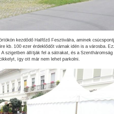
örtökön kezdődő Halfőző Fesztiválra, aminek csúcspont
e kb. 100 ezer érdeklődőt várnak idén is a városba. Ez
 A szigetben állítják fel a sátrakat, és a Szentháromság
cikkelyt, így ott már nem lehet parkolni.