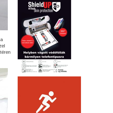
ja
zel
 téren