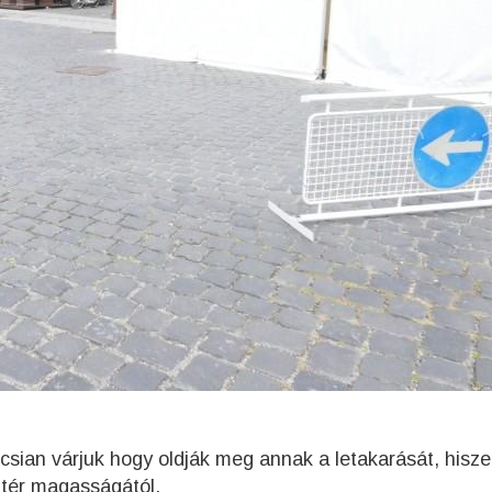
ncsian várjuk hogy oldják meg annak a letakarását, hisz
a tér magasságától.