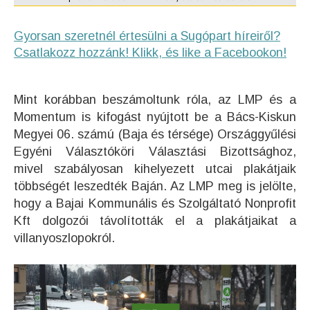
Gyorsan szeretnél értesülni a Sugópart híreiről?
Csatlakozz hozzánk! Klikk, és like a Facebookon!
Mint korábban beszámoltunk róla, az LMP és a
Momentum is kifogást nyújtott be a Bács-Kiskun
Megyei 06. számú (Baja és térsége) Országgyűlési
Egyéni Választóköri Választási Bizottsághoz,
mivel
szabályosan
kihelyezett utcai plakátjaik
többségét leszedték Baján. Az LMP meg is jelölte,
hogy a Bajai Kommunális és Szolgáltató Nonprofit
Kft dolgozói távolították el a plakátjaikat a
villanyoszlopokról.