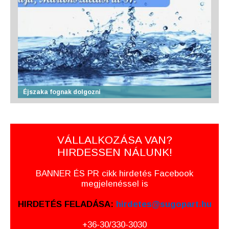
Éjszaka fognak dolgozni
VÁLLALKOZÁSA VAN?
HIRDESSEN NÁLUNK!
BANNER ÉS PR cikk hirdetés Facebook
megjelenéssel is
HIRDETÉS FELADÁSA:
hirdetes@sugopart.hu
+36-30/330-3030