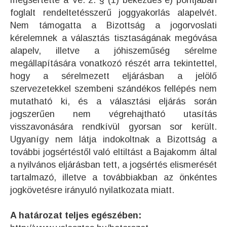
megsértette a Ve. 2. § (1) bekezdés e) pontjában
foglalt rendeltetésszerű joggyakorlás alapelvét.
Nem támogatta a Bizottság a jogorvoslati
kérelemnek a választás tisztaságának megóvása
alapelv, illetve a jóhiszeműség sérelme
megállapítására vonatkozó részét arra tekintettel,
hogy a sérelmezett eljárásban a jelölő
szervezetekkel szembeni szándékos fellépés nem
mutatható ki, és a választási eljárás során
jogszerűen nem végrehajtható utasítás
visszavonására rendkívül gyorsan sor került.
Ugyanígy nem látja indokoltnak a Bizottság a
további jogsértéstől való eltiltást a Bajakomm által
a nyilvános eljárásban tett, a jogsértés elismerését
tartalmazó, illetve a továbbiakban az önkéntes
jogkövetésre irányuló nyilatkozata miatt.
A határozat teljes egészében: