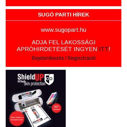
SUGÓ PARTI HÍREK
www.sugopart.hu
ADJA FEL LAKOSSÁGI
APRÓHIRDETÉSÉT INGYEN
ITT
!
Bejelentkezés
/
Regisztráció