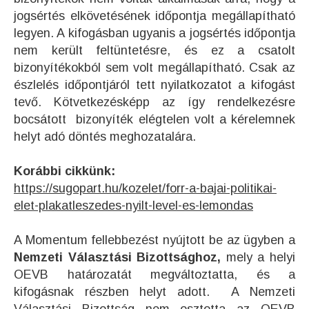
jogsértés elkövetésének időpontja megállapítható
legyen. A kifogásban ugyanis a jogsértés időpontja
nem került feltüntetésre, és ez a csatolt
bizonyítékokból sem volt megállapítható. Csak az
észlelés időpontjáról tett nyilatkozatot a kifogást
tevő. Kötvetkezésképp az így rendelkezésre
bocsátott bizonyíték elégtelen volt a kérelemnek
helyt adó döntés meghozatalára.
Korábbi cikkünk:
https://sugopart.hu/kozelet/forr-a-bajai-politikai-
elet-plakatleszedes-nyilt-level-es-lemondas
A Momentum fellebbezést nyújtott be az ügyben a
Nemzeti Választási Bizottsághoz,
mely a helyi
OEVB határozatát megváltoztatta, és a
kifogásnak részben helyt adott. A Nemzeti
Választási Bizottság nem osztotta az OEVB