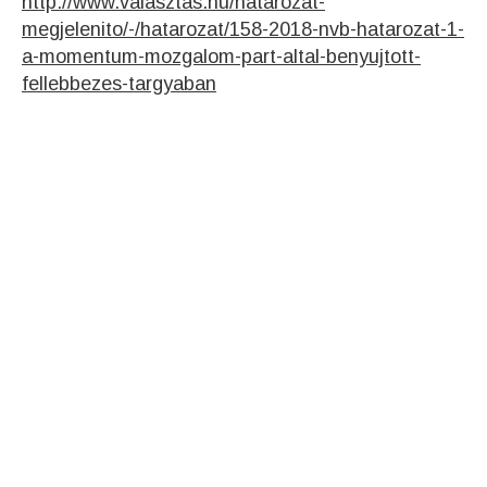
http://www.valasztas.hu/hatarozat-
megjelenito/-/hatarozat/158-2018-nvb-hatarozat-1-
a-momentum-mozgalom-part-altal-benyujtott-
fellebbezes-targyaban