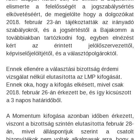
elismerte a felelősségét a jogszabálysértés
elkövetéséért, de megjelölte hogy a dolgozóikat
2018. február 23-án tájékoztatták az irányadó
szabályokról, és a jogsértéstől a Bajakomm a
továbbiakban tartózkodni fog, egyben elnézést
kért az érintett jelölőszervezettől,
képviselőjelöltjétől, és a választópolgároktól.
Ennek ellenére a választási bizottság érdemi
vizsgálat nélkül elutasította az LMP kifogását.
Ennek oka, hogy a kifogás elkésett, mivel csak
2018. február 26-án érkezett be, és így kicsúszott
a 3 napos határidőből.
A Momentum kifogása azonban időben érkezett,
viszont a bizottság szintén elutasította február 28-
án, mivel álláspontjuk szerint a csatolt
bizonyítékok nem voltak alkalmasak arra, hogy a