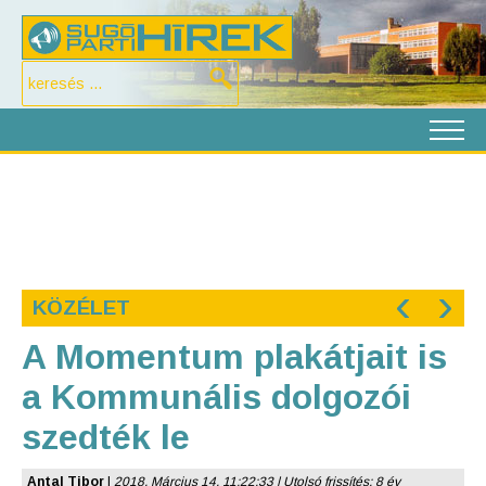
‹
›
KÖZÉLET
A Momentum plakátjait is
a Kommunális dolgozói
szedték le
Antal Tibor
|
2018. Március 14. 11:22:33 | Utolsó frissítés: 8 év