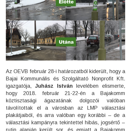
Az OEVB február 28-i határozatból kiderült, hogy a
Bajai Kommunális és Szolgáltató Nonprofit Kft.
igazgatója,
Juhász István
levelében elismerte,
hogy 2018. február 21-22-én a Bajakomm
köztisztasági ágazatának dolgozói valóban
távolítottak el a városban az LMP választási
plakátjaiból, és arra valóban egy korábbi – de a
választási kampányra tekintettel hibás, jogsértő –
rutin alapján került sor, és emiatt a Bajakomm