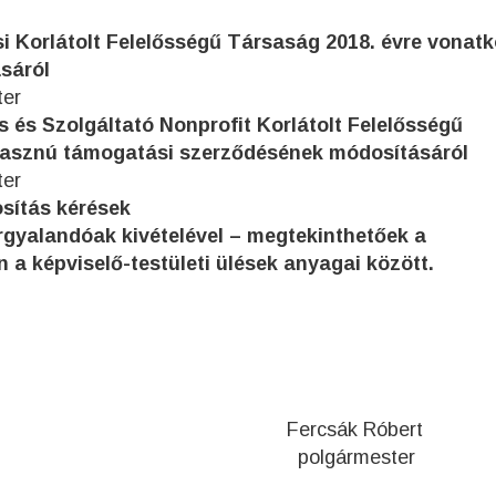
si Korlátolt Felelősségű Társaság 2018. évre vonat
sáról
ter
s és Szolgáltató Nonprofit Korlátolt Felelősségű
hasznú támogatási szerződésének módosításáról
ter
osítás kérések
árgyalandóak kivételével – megtekinthetőek a
 a képviselő-testületi ülések anyagai között.
k Róbert
rmester