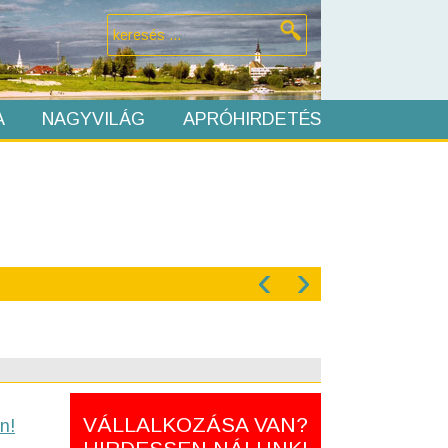
A
NAGYVILÁG
APRÓHIRDETÉS
‹
›
VÁLLALKOZÁSA VAN?
n!