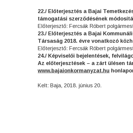
22./ Előterjesztés a Bajai Temetkezé
támogatási szerződésének módosítá
Előterjesztő: Fercsák Róbert polgármes
23./ Előterjesztés a Bajai Kommunáli
Társaság 2018. évre vonatkozó köz
Előterjesztő: Fercsák Róbert polgármes
24./ Képviselői bejelentések, felvilág
Az előterjesztések – a zárt ülésen t
www.bajaionkormanyzat.hu
honlapon
Kelt: Baja, 2018. június 20.
Fercsá
polgá