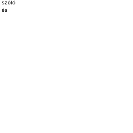
 szóló
 és