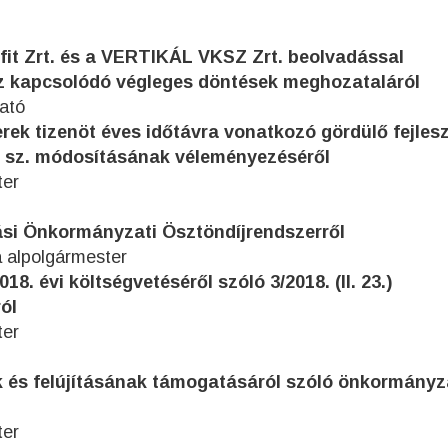
fit Zrt. és a VERTIKÁL VKSZ Zrt. beolvadással
z kapcsolódó végleges döntések meghozataláról
gató
erek tizenöt éves időtávra vonatkozó gördülő fejlesz
e 1. sz. módosításának véleményezéséről
ter
tási Önkormányzati Ösztöndíjrendszerről
 alpolgármester
8. évi költségvetéséről szóló 3/2018. (II. 23.)
ól
ter
ek és felújításának támogatásáról szóló önkormányz
ter