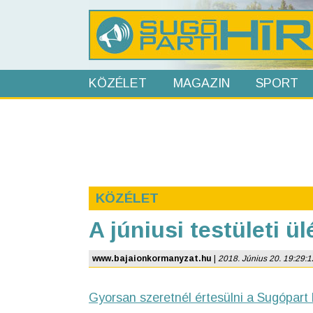
KÖZÉLET
MAGAZIN
SPORT
KÖZÉLET
A júniusi testületi ü
www.bajaionkormanyzat.hu
|
2018. Június 20. 19:29:12 
Gyorsan szeretnél értesülni a Sugópart 