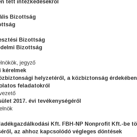
n tett intézkedésekről
ális Bizottság
ottság
esztési Bizottság
édelmi Bizottság
elnökök, jegyző
i kérelmek
özbiztonsági helyzetéről, a közbiztonság érdekében
olatos feladatokról
gvezető
ület 2017. évi tevékenységéről
 elnök
lladékgazdálkodási Kft. FBH-NP Nonprofit Kft.-be t
éről, az ahhoz kapcsolódó végleges döntések