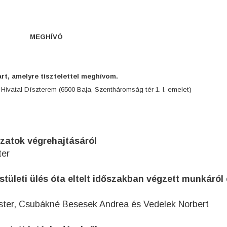
MEGHÍVÓ
art, amelyre tisztelettel meghívom.
i Hivatal Díszterem (6500 Baja, Szentháromság tér 1. I. emelet)
rozatok végrehajtásáról
ter
stületi ülés óta eltelt időszakban végzett munkáról
ester, Csubákné Besesek Andrea és Vedelek Norbert