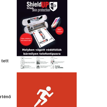
 tett
örténő