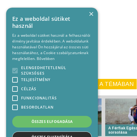
×
Ez a weboldal sütiket
használ
Ez a weboldal sütiket használ a felhasználói
élmény javítása érdekében. A weboldalunk
használatával Ön hozzájárul az összes süti
használatához, a Cookie szabályzatunknak
megfelelően.
Bővebben
ELENGEDHETETLENÜL
SZÜKSÉGES
TELJESÍTMÉNY
KORÁBBI CIKKEINK A TÉMÁBAN
CÉLZÁS
FUNKCIONALITÁS
BESOROLATLAN
ÖSSZES ELFOGADÁSA
Zajlik a bácsalmási
A Férfiak Egés
határátkelő felújítása
sorsolása