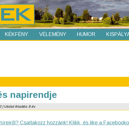
KÉKFÉNY
VÉLEMÉNY
HUMOR
KISPÁLY
lés napirendje
| Utolsó frissítés: 8 év
híreiről? Csatlakozz hozzánk! Klikk, és like a Facebooko