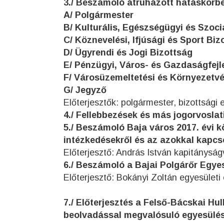
3./ Beszámoló átruházott hatáskörbe
A/ Polgármester
B/ Kulturális, Egészségügyi és Szoci
C/ Köznevelési, Ifjúsági és Sport Biz
D/ Ügyrendi és Jogi Bizottság
E/ Pénzügyi, Város- és Gazdaságfejl
F/ Városüzemeltetési és Környezetv
G/ Jegyző
Előterjesztők: polgármester, bizottsági 
4./ Fellebbezések és más jogorvoslat
5./ Beszámoló Baja város 2017. évi k
intézkedésekről és az azokkal kapcs
Előterjesztő: András István kapitánysá
6./ Beszámoló a Bajai Polgárőr Egyes
Előterjesztő: Bokányi Zoltán egyesületi
7./ Előterjesztés a Felső-Bácskai Hu
beolvadással megvalósuló egyesülés