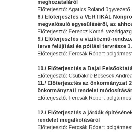
meghozataláról
Előterjesztő: Agatics Roland ügyvezető
8./ Előterjesztés a VERTIKÁL Nonpro
megvalósuló egyesüléséről, az ahho
Előterjesztő: Ferencz Kornél vezérigaz
9./ Előterjesztés a víziközmű-rendsz
terve felújítási és pótlási tervrész
Előterjesztő: Fercsák Róbert polgármes
10./ Előterjesztés a Bajai Felsőokta
Előterjesztő: Csubákné Besesek Andrea
11./ Előterjesztés az önkormányzat 201
önkormányzati rendelet módosításár
Előterjesztő: Fercsák Róbert polgármes
12./ Előterjesztés a járdák építésén
rendelet megalkotásáról
Előterjesztő: Fercsák Róbert polgármes