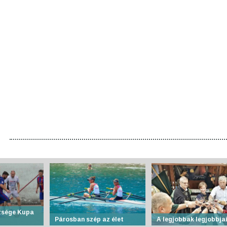
zsége Kupa
Párosban szép az élet
A legjobbak legjobbja