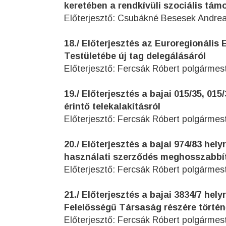
keretében a rendkívüli szociális tám
Előterjesztő: Csubákné Besesek Andrea
18./ Előterjesztés az Euroregionál
Testületébe új tag delegálásáról
Előterjesztő: Fercsák Róbert polgármes
19./ Előterjesztés a bajai 015/35, 01
érintő telekalakításról
Előterjesztő: Fercsák Róbert polgármes
20./ Előterjesztés a bajai 974/83 he
használati szerződés meghosszabbí
Előterjesztő: Fercsák Róbert polgármes
21./ Előterjesztés a bajai 3834/7 hel
Felelősségű Társaság részére törté
Előterjesztő: Fercsák Róbert polgármes