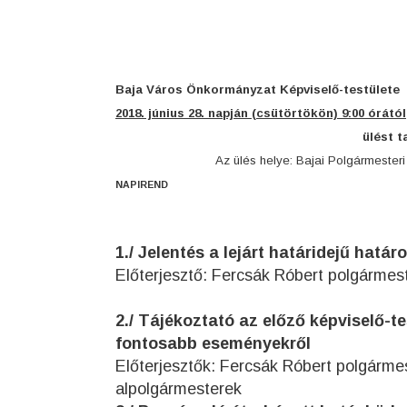
Baj
a Város Önkormányzat Képviselő-testülete
2018. június 28. napján (csütörtökön) 9:00 órától
ülést t
Az ülés helye: Bajai Polgármester
NAPIREND
1./ Jelentés a lejárt határidejű hatá
Előterjesztő: Fercsák Róbert polgármes
2./ Tájékoztató az előző képviselő-te
fontosabb eseményekről
Előterjesztők: Fercsák Róbert polgárm
alpolgármesterek