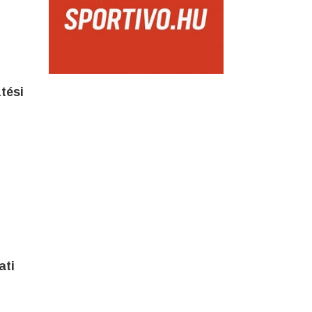
tési
ati