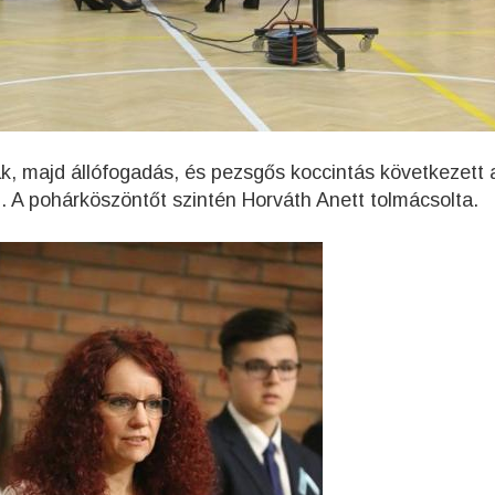
ak, majd állófogadás, és pezsgős koccintás következett 
 A pohárköszöntőt szintén Horváth Anett tolmácsolta.