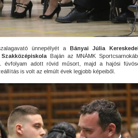
szalagavató ünnepélyét a
Bányai Júlia Kereskede
 Szakközépiskola
Baján az MNÁMK Sportcsarnoká
 évfolyam adott rövid műsort, majd a hajósi fúvós
llítás is volt az elmúlt évek legjobb képeiből.