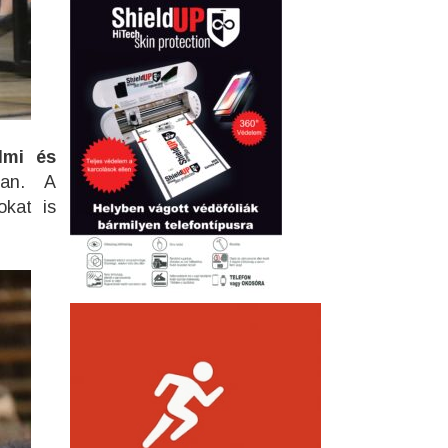
lmi és
ban. A
okat is