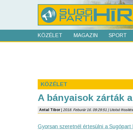
KÖZÉLET
MAGAZIN
SPORT
KÖZÉLET
A bányaisok zárták a
Antal Tibor
|
2018. Feburár 16. 09:29:51 | Utolsó frissítés
Gyorsan szeretnél értesülni a Sugópart 