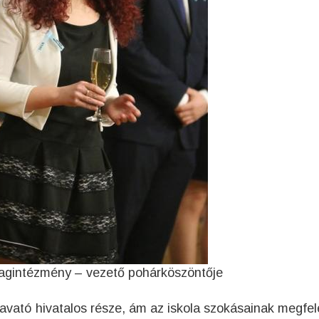
tagintézmény – vezető pohárköszöntője
agavató hivatalos része, ám az iskola szokásainak megfel