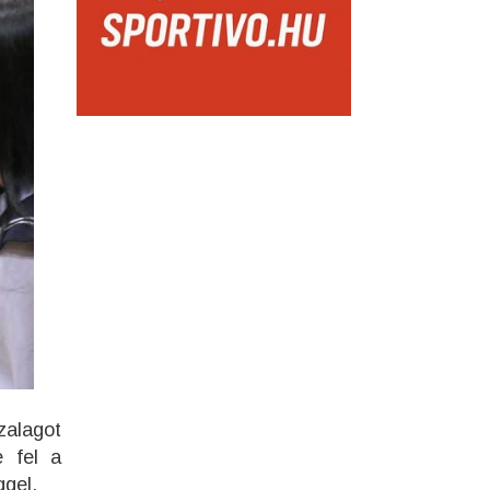
zalagot
e fel a
ggel.