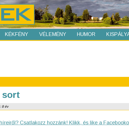
KÉKFÉNY
VÉLEMÉNY
HUMOR
KISPÁLY
 sort
: 8 év
híreiről? Csatlakozz hozzánk! Klikk, és like a Facebooko