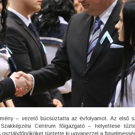
ézmény – vezető búcsúztatta az évfolyamot. Az első s
 Szakképzési Centrum főigazgató – helyettese tűzt
 osztályfőnököket tüntette ki ugyanezzel a figyelmessé