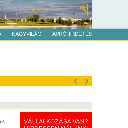
A
NAGYVILÁG
APRÓHIRDETÉS
‹
›
VÁLLALKOZÁSA VAN?
n!