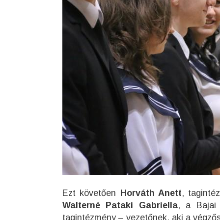
Ezt követően
Horváth Anett
, tagint
Walterné Pataki Gabriella
, a Bajai
tagintézmény – vezetőnek, aki a végzős