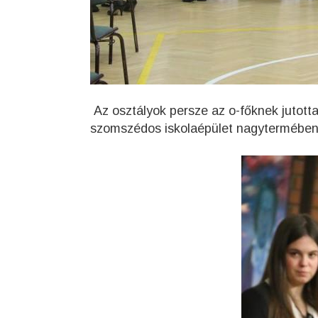
Az osztályok persze az o-főknek jutott
szomszédos iskolaépület nagytermében.