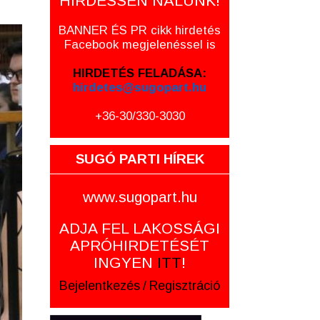
HIRDESSEN NÁLUNK!
BANNER ÉS PR cikk hirdetés
Facebook megjelenéssel is
HIRDETÉS FELADÁSA:
hirdetes@sugopart.hu
+36-30/330-3030
SUGÓ PARTI HÍREK
www.sugopart.hu
ADJA FEL LAKOSSÁGI
APRÓHIRDETÉSÉT
INGYEN
ITT
!
Bejelentkezés
/
Regisztráció