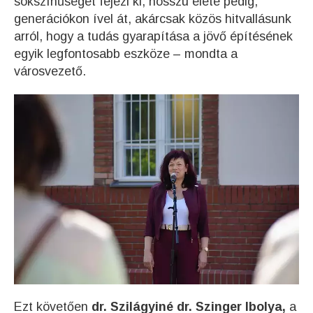
sokszínűségét fejezi ki, hosszú élete pedig,
generációkon ível át, akárcsak közös hitvallásunk
arról, hogy a tudás gyarapítása a jövő építésének
egyik legfontosabb eszköze – mondta a
városvezető.
Ezt követően
dr. Szilágyiné dr. Szinger Ibolya,
a