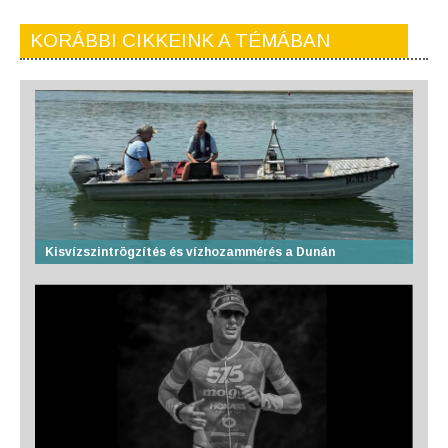
KORÁBBI CIKKEINK A TÉMÁBAN
Kisvízszintrögzítés és vízhozammérés a Dunán