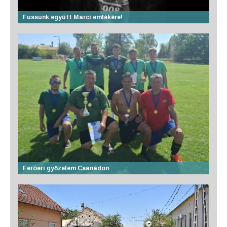
Fussunk együtt Marci emlékére!
Feröeri győzelem Csanádon