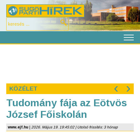
‹
›
KÖZÉLET
Tudomány fája az Eötvös
József Főiskolán
www.ejf.hu
|
2026. Május 19. 19:45:02 | Utolsó frissítés: 3 hónap