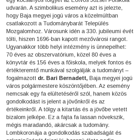
egy kocsányos tölgyet az Eötvös József Főiskola
udvarán. A szimbolikus esemény azt is jelezte,
hogy Baja megyei jogú város a közelmúltban
csatlakozott a Tudománybarát Település
Mozgalomhoz. Városunk idén a 330. jubileumi évét
tölti, hiszen 1696-ban kapott mezővárosi rangot.
Ugyanakkor több helyi intézmény is ünnepelhet:
70 éves az obszervatórium, közel 80 éves a
könyvtár és 156 éves a főiskola, melyek fontos és
értékteremtő munkával szolgálják a tudományt –
fogalmazott
dr. Bari Bernadett,
Baja megyei jogú
város polgármestere köszöntőjében. Az esemény
nemcsak egy fa elültetéséről szól, hanem közös
gondolkodást is jelent a jövőnkről és az
értékeinkről. A tölgy a kitartás és a jövőbe vetett
bizalom jelképe. Ez a fajta fa lassan növekszik,
mégis maradandó, akárcsak a tudomány.
Lombkoronája a gondolkodás szabadságát és