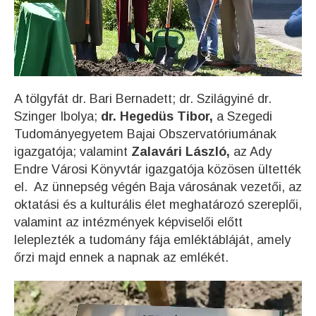
A tölgyfát dr. Bari Bernadett; dr. Szilágyiné dr.
Szinger Ibolya;
dr. Hegedüs Tibor,
a Szegedi
Tudományegyetem Bajai Obszervatóriumának
igazgatója; valamint
Zalavári László,
az Ady
Endre Városi Könyvtár igazgatója közösen ültették
el. Az ünnepség végén Baja városának vezetői, az
oktatási és a kulturális élet meghatározó szereplői,
valamint az intézmények képviselői előtt
leleplezték a tudomány fája emléktábláját, amely
őrzi majd ennek a napnak az emlékét.