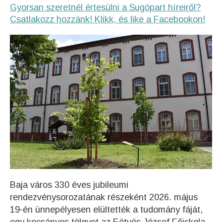
Gyorsan szeretnél értesülni a Sugópart híreiről?
Csatlakozz hozzánk! Klikk, és like a Facebookon!
Baja város 330 éves jubileumi
rendezvénysorozatának részeként 2026. május
19-én ünnepélyesen elültették a tudomány fáját,