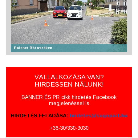
Baleset Bátaszéken
VÁLLALKOZÁSA VAN?
HIRDESSEN NÁLUNK!
BANNER ÉS PR cikk hirdetés Facebook
megjelenéssel is
HIRDETÉS FELADÁSA:
hirdetes@sugopart.hu
+36-30/330-3030