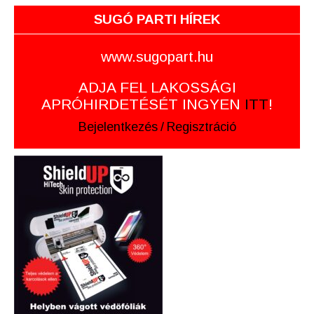
SUGÓ PARTI HÍREK
www.sugopart.hu
ADJA FEL LAKOSSÁGI
APRÓHIRDETÉSÉT INGYEN
ITT
!
Bejelentkezés
/
Regisztráció