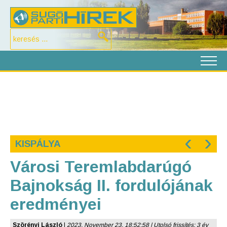
‹
›
KISPÁLYA
Városi Teremlabdarúgó
Bajnokság II. fordulójának
eredményei
Szörényi László
|
2023. November 23. 18:52:58 | Utolsó frissítés: 3 év