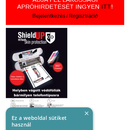
APRÓHIRDETÉSÉT INGYEN
ITT
!
Bejelentkezés
/
Regisztráció
×
Ez a weboldal sütiket
használ