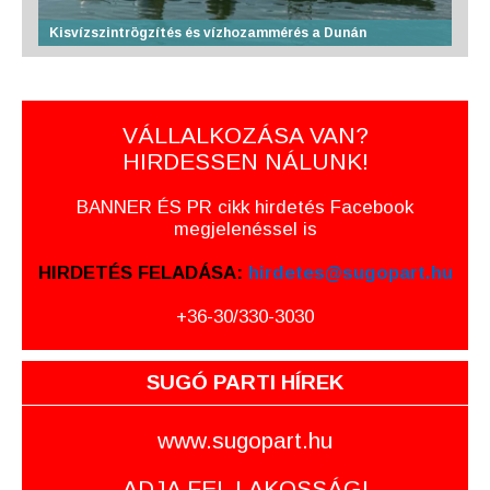
Kisvízszintrögzítés és vízhozammérés a Dunán
VÁLLALKOZÁSA VAN?
HIRDESSEN NÁLUNK!
BANNER ÉS PR cikk hirdetés Facebook
megjelenéssel is
HIRDETÉS FELADÁSA:
hirdetes@sugopart.hu
+36-30/330-3030
SUGÓ PARTI HÍREK
www.sugopart.hu
ADJA FEL LAKOSSÁGI