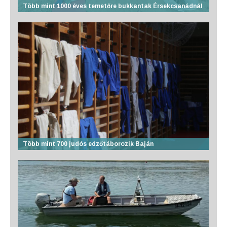
Több mint 1000 éves temetőre bukkantak Érsekcsanádnál
Több mint 700 judós edzőtáborozik Baján