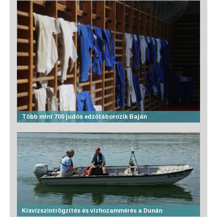
Több mint 700 judós edzőtáborozik Baján
Kisvízszintrögzítés és vízhozammérés a Dunán