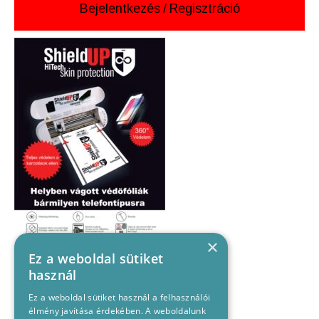
Bejelentkezés
/
Regisztráció
×
Ez a weboldal sütiket
használ
Ez a weboldal sütiket használ a felhasználói
élmény javítása érdekében. A weboldalunk