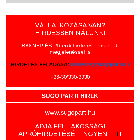
VÁLLALKOZÁSA VAN?
HIRDESSEN NÁLUNK!
BANNER ÉS PR cikk hirdetés Facebook
megjelenéssel is
HIRDETÉS FELADÁSA:
hirdetes@sugopart.hu
+36-30/330-3030
SUGÓ PARTI HÍREK
www.sugopart.hu
ADJA FEL LAKOSSÁGI
APRÓHIRDETÉSÉT INGYEN
ITT
!