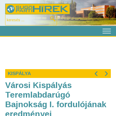
‹
›
KISPÁLYA
Városi Kispályás
Teremlabdarúgó
Bajnokság I. fordulójának
eredményei