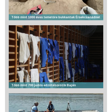
Több mint 1000 éves temetőre bukkantak Érsekcsanádnál
Több mint 700 judós edzőtáborozik Baján