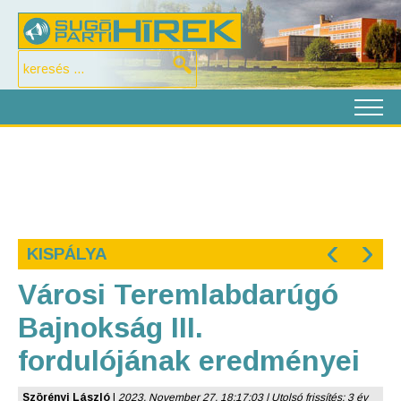
‹
›
KISPÁLYA
Városi Teremlabdarúgó
Bajnokság III.
fordulójának eredményei
Szörényi László
|
2023. November 27. 18:17:03 | Utolsó frissítés: 3 év