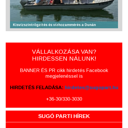
Kisvízszintrögzítés és vízhozammérés a Dunán
VÁLLALKOZÁSA VAN?
HIRDESSEN NÁLUNK!
BANNER ÉS PR cikk hirdetés Facebook
megjelenéssel is
HIRDETÉS FELADÁSA:
hirdetes@sugopart.hu
+36-30/330-3030
SUGÓ PARTI HÍREK