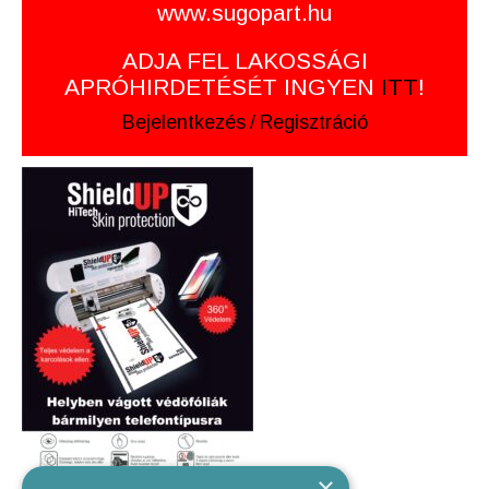
www.sugopart.hu
ADJA FEL LAKOSSÁGI
APRÓHIRDETÉSÉT INGYEN
ITT
!
Bejelentkezés
/
Regisztráció
×