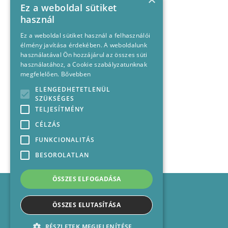
Ez a weboldal sütiket
használ
Ez a weboldal sütiket használ a felhasználói
élmény javítása érdekében. A weboldalunk
használatával Ön hozzájárul az összes süti
használatához, a Cookie szabályzatunknak
megfelelően.
Bővebben
ELENGEDHETETLENÜL
SZÜKSÉGES
TELJESÍTMÉNY
CÉLZÁS
FUNKCIONALITÁS
BESOROLATLAN
ÖSSZES ELFOGADÁSA
Impresszum
Médiajánlat
ÖSSZES ELUTASÍTÁSA
Felhasználási feltételek
Panaszkezelési nyilatkozat
RÉSZLETEK MEGJELENÍTÉSE