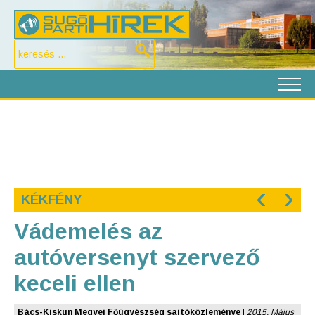
‹
›
KÉKFÉNY
Vádemelés az
autóversenyt szervező
keceli ellen
Bács-Kiskun Megyei Főügyészség sajtóközleménye
|
2015. Május