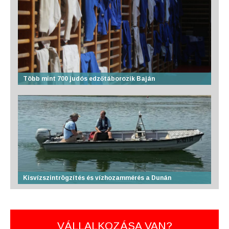
Több mint 700 judós edzőtáborozik Baján
Kisvízszintrögzítés és vízhozammérés a Dunán
VÁLLALKOZÁSA VAN?