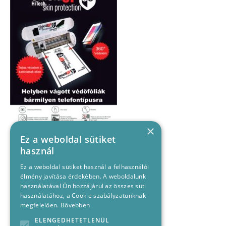
×
Ez a weboldal sütiket
használ
Ez a weboldal sütiket használ a felhasználói
élmény javítása érdekében. A weboldalunk
használatával Ön hozzájárul az összes süti
használatához, a Cookie szabályzatunknak
megfelelően.
Bővebben
ELENGEDHETETLENÜL