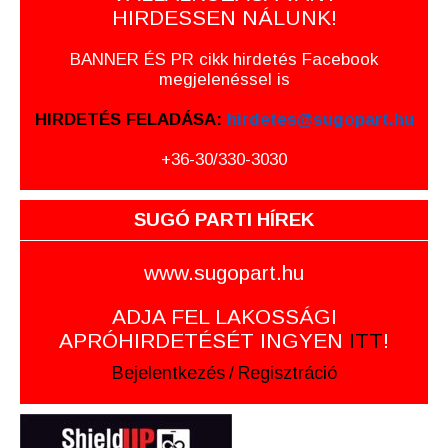
HIRDESSEN NÁLUNK!
BANNER ÉS PR cikk hirdetés Facebook
megjelenéssel is
HIRDETÉS FELADÁSA:
hirdetes@sugopart.hu
+36-30/330-3030
SUGÓ PARTI HÍREK
www.sugopart.hu
ADJA FEL LAKOSSÁGI
APRÓHIRDETÉSÉT INGYEN
ITT
!
Bejelentkezés
/
Regisztráció