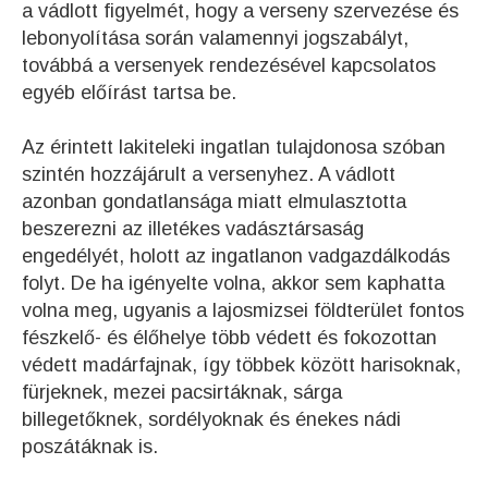
a vádlott figyelmét, hogy a verseny szervezése és
lebonyolítása során valamennyi jogszabályt,
továbbá a versenyek rendezésével kapcsolatos
egyéb előírást tartsa be.
Az érintett lakiteleki ingatlan tulajdonosa szóban
szintén hozzájárult a versenyhez. A vádlott
azonban gondatlansága miatt elmulasztotta
beszerezni az illetékes vadásztársaság
engedélyét, holott az ingatlanon vadgazdálkodás
folyt. De ha igényelte volna, akkor sem kaphatta
volna meg, ugyanis a lajosmizsei földterület fontos
fészkelő- és élőhelye több védett és fokozottan
védett madárfajnak, így többek között harisoknak,
fürjeknek, mezei pacsirtáknak, sárga
billegetőknek, sordélyoknak és énekes nádi
poszátáknak is.