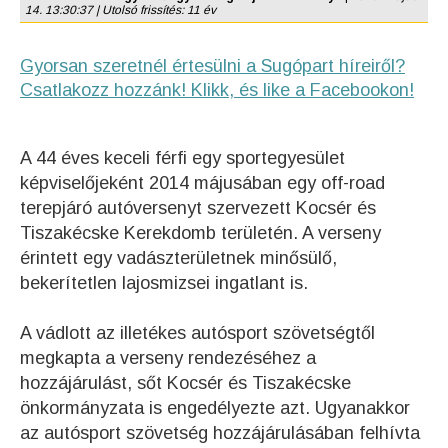
14. 13:30:37 | Utolsó frissítés: 11 év
Gyorsan szeretnél értesülni a Sugópart híreiről?
Csatlakozz hozzánk! Klikk, és like a Facebookon!
A 44 éves keceli férfi egy sportegyesület
képviselőjeként 2014 májusában egy off-road
terepjáró autóversenyt szervezett Kocsér és
Tiszakécske Kerekdomb területén. A verseny
érintett egy vadászterületnek minősülő,
bekerítetlen lajosmizsei ingatlant is.
A vádlott az illetékes autósport szövetségtől
megkapta a verseny rendezéséhez a
hozzájárulást, sőt Kocsér és Tiszakécske
önkormányzata is engedélyezte azt. Ugyanakkor
az autósport szövetség hozzájárulásában felhívta