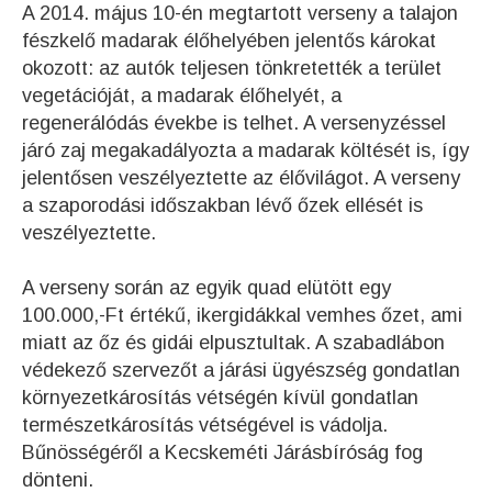
A 2014. május 10-én megtartott verseny a talajon
fészkelő madarak élőhelyében jelentős károkat
okozott: az autók teljesen tönkretették a terület
vegetációját, a madarak élőhelyét, a
regenerálódás évekbe is telhet. A versenyzéssel
járó zaj megakadályozta a madarak költését is, így
jelentősen veszélyeztette az élővilágot. A verseny
a szaporodási időszakban lévő őzek ellését is
veszélyeztette.
A verseny során az egyik quad elütött egy
100.000,-Ft értékű, ikergidákkal vemhes őzet, ami
miatt az őz és gidái elpusztultak. A szabadlábon
védekező szervezőt a járási ügyészség gondatlan
környezetkárosítás vétségén kívül gondatlan
természetkárosítás vétségével is vádolja.
Bűnösségéről a Kecskeméti Járásbíróság fog
dönteni.