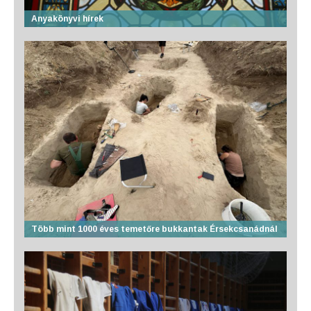
Anyakönyvi hírek
Több mint 1000 éves temetőre bukkantak Érsekcsanádnál