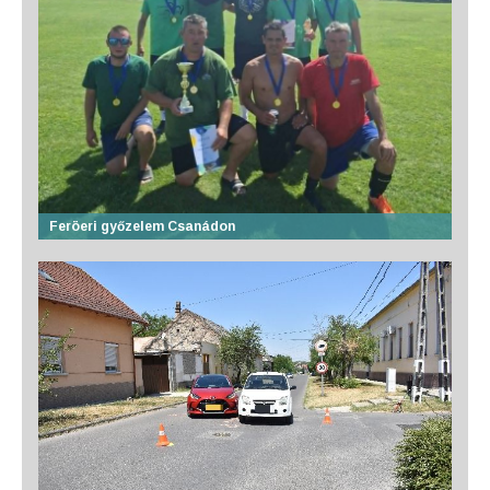
Feröeri győzelem Csanádon