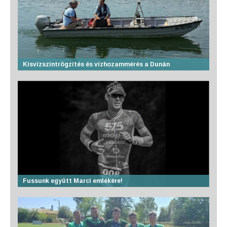
Kisvízszintrögzítés és vízhozammérés a Dunán
Fussunk együtt Marci emlékére!