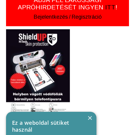
APRÓHIRDETÉSÉT INGYEN
ITT
!
Bejelentkezés
/
Regisztráció
×
Ez a weboldal sütiket
használ