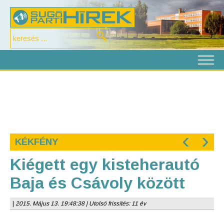
‹
›
KÉKFÉNY
Kiégett egy kisteherautó
Baja és Csávoly között
|
2015. Május 13. 19:48:38 | Utolsó frissítés: 11 év