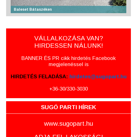
Baleset Bátaszéken
VÁLLALKOZÁSA VAN?
HIRDESSEN NÁLUNK!
BANNER ÉS PR cikk hirdetés Facebook
megjelenéssel is
HIRDETÉS FELADÁSA:
hirdetes@sugopart.hu
+36-30/330-3030
SUGÓ PARTI HÍREK
www.sugopart.hu
ADJA FEL LAKOSSÁGI