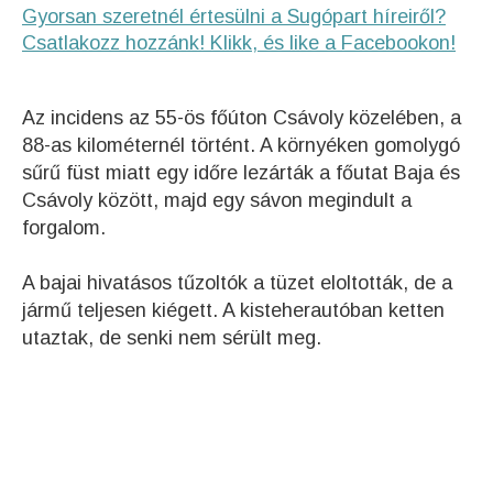
Gyorsan szeretnél értesülni a Sugópart híreiről?
Csatlakozz hozzánk! Klikk, és like a Facebookon!
Az incidens az 55-ös főúton Csávoly közelében, a
88-as kilométernél történt. A környéken gomolygó
sűrű füst miatt egy időre lezárták a főutat Baja és
Csávoly között, majd egy sávon megindult a
forgalom.
A bajai hivatásos tűzoltók a tüzet eloltották, de a
jármű teljesen kiégett. A kisteherautóban ketten
utaztak, de senki nem sérült meg.