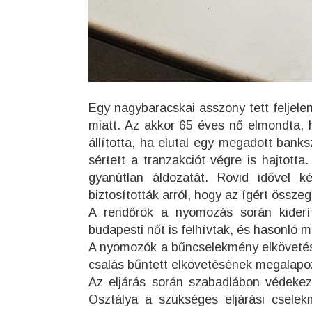
Egy nagybaracskai asszony tett feljele
miatt. Az akkor 65 éves nő elmondta, h
állította, ha elutal egy megadott bank
sértett a tranzakciót végre is hajtotta
gyanútlan áldozatát. Rövid idővel 
biztosították arról, hogy az ígért össz
A rendőrök a nyomozás során kiderít
budapesti nőt is felhívtak, és hasonló 
A nyomozók a bűncselekmény elkövetésé
csalás bűntett elkövetésének megalapozo
Az eljárás során szabadlábon védekez
Osztálya a szükséges eljárási csele