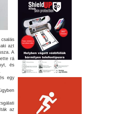
 csalás
aki azt
ssza. A
ette rá
yt, és
.
 és egy
 ügyben
sgálati
dták az