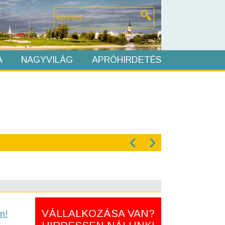
A
NAGYVILÁG
APRÓHIRDETÉS
‹
›
VÁLLALKOZÁSA VAN?
n!