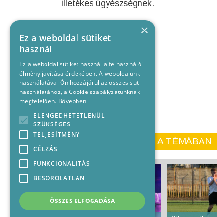
illetékes ügyészségnek.
×
Ez a weboldal sütiket
használ
Ez a weboldal sütiket használ a felhasználói
élmény javítása érdekében. A weboldalunk
használatával Ön hozzájárul az összes süti
használatához, a Cookie szabályzatunknak
megfelelően.
Bővebben
ELENGEDHETETLENÜL
SZÜKSÉGES
TELJESÍTMÉNY
KORÁBBI CIKKEINK A TÉMÁBAN
CÉLZÁS
FUNKCIONALITÁS
BESOROLATLAN
ÖSSZES ELFOGADÁSA