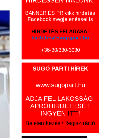
HIRDESSEN NÁLUNK!
BANNER ÉS PR cikk hirdetés
Facebook megjelenéssel is
HIRDETÉS FELADÁSA:
hirdetes@sugopart.hu
+36-30/330-3030
SUGÓ PARTI HÍREK
www.sugopart.hu
ADJA FEL LAKOSSÁGI
APRÓHIRDETÉSÉT
INGYEN
ITT
!
Bejelentkezés
/
Regisztráció