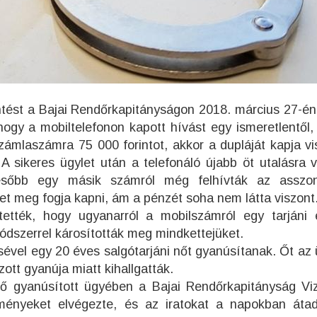
ntést a Bajai Rendőrkapitányságon 2018. március 27-én
ogy a mobiltelefonon kapott hívást egy ismeretlentől, 
számlaszámra 75 000 forintot, akkor a dupláját kapja vi
. A sikeres ügylet után a telefonáló újabb öt utalásra v
később egy másik számról még felhívták az asszon
eget meg fogja kapni, ám a pénzét soha nem látta viszont
ették, hogy ugyanarról a mobilszámról egy tarjáni
módszerrel károsították meg mindkettejüket.
vel egy 20 éves salgótarjáni nőt gyanúsítanak. Őt az
tt gyanúja miatt kihallgatták.
ő gyanúsított ügyében a Bajai Rendőrkapitányság Viz
kményeket elvégezte, és az iratokat a napokban áta