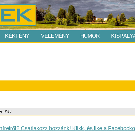
KÉKFÉNY
VÉLEMÉNY
HUMOR
KISPÁLY
és: 7 év
híreiről? Csatlakozz hozzánk! Klikk, és like a Facebooko