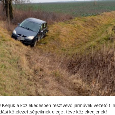
 Kérjük a közlekedésben résztvevő járművek vezetőit, 
ási kötelezettségeiknek eleget téve közlekedjenek!