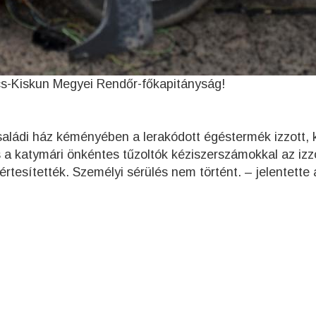
s-Kiskun Megyei Rendőr-főkapitányság!
aládi ház kéményében a lerakódott égéstermék izzott,
 a katymári önkéntes tűzoltók kéziszerszámokkal az izz
rtesítették. Személyi sérülés nem történt. – jelentette 