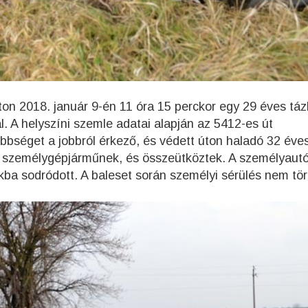
on 2018. január 9-én 11 óra 15 perckor egy 29 éves tázl
l. A helyszíni szemle adatai alapján az 5412-es út
bséget a jobbról érkező, és védett úton haladó 32 éve
ord személygépjárműnek, és összeütköztek. A személyaut
kba sodródott. A baleset során személyi sérülés nem tör