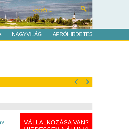
A
NAGYVILÁG
APRÓHIRDETÉS
‹
›
VÁLLALKOZÁSA VAN?
n!