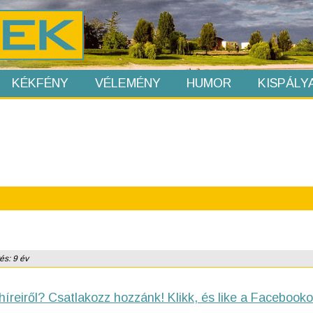
KÉKFÉNY
VÉLEMÉNY
HUMOR
KISPÁLY
és: 9 év
híreiről? Csatlakozz hozzánk! Klikk, és like a Facebooko