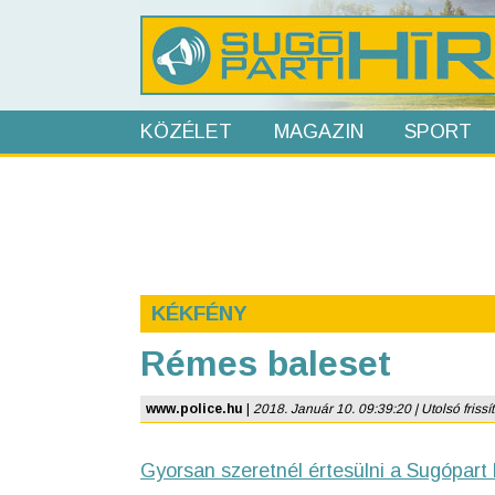
KÖZÉLET
MAGAZIN
SPORT
KÉKFÉNY
Rémes baleset
www.police.hu
|
2018. Január 10. 09:39:20 | Utolsó frissít
Gyorsan szeretnél értesülni a Sugópart 