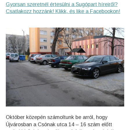
Gyorsan szeretnél értesülni a Sugópart híreiről?
Csatlakozz hozzánk! Klikk, és like a Facebookon!
Október közepén számoltunk be arról, hogy
Újvárosban a Csónak utca 14 – 16 szám előtt