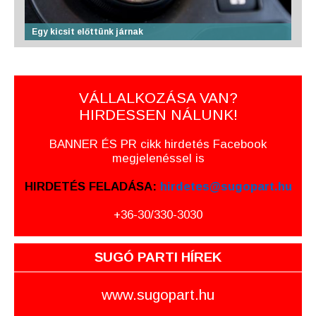
Egy kicsit előttünk járnak
VÁLLALKOZÁSA VAN?
HIRDESSEN NÁLUNK!
BANNER ÉS PR cikk hirdetés Facebook
megjelenéssel is
HIRDETÉS FELADÁSA:
hirdetes@sugopart.hu
+36-30/330-3030
SUGÓ PARTI HÍREK
www.sugopart.hu