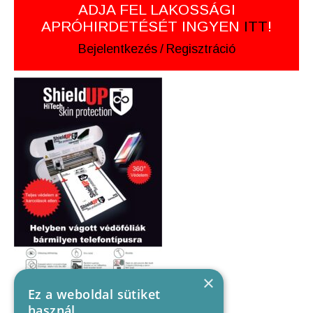
ADJA FEL LAKOSSÁGI
APRÓHIRDETÉSÉT INGYEN
ITT
!
Bejelentkezés
/
Regisztráció
×
Ez a weboldal sütiket
használ