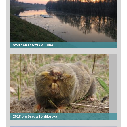
Szerdán tetőzik a Duna
2018 emlőse: a földikutya