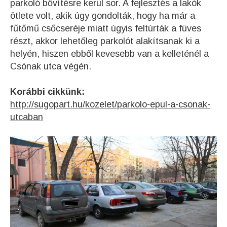
parkoló bővítésre kerül sor. A fejlesztés a lakók
ötlete volt, akik úgy gondolták, hogy ha már a
fűtőmű csőcseréje miatt úgyis feltúrták a füves
részt, akkor lehetőleg parkolót alakítsanak ki a
helyén, hiszen ebből kevesebb van a kelleténél a
Csónak utca végén.
Korábbi cikkünk:
http://sugopart.hu/kozelet/parkolo-epul-a-csonak-
utcaban