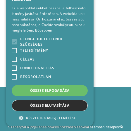
Ez a weboldal sütiket használ a felhasználói
élmény javítása érdekében. A weboldalunk
használatával Ön hozzájárul az összes süti
használatához, a Cookie szabályzatunknak
megfelelően.
Bővebben
ELENGEDHETETLENÜL
SZÜKSÉGES
TELJESÍTMÉNY
CÉLZÁS
FUNKCIONALITÁS
BESOROLATLAN
ÖSSZES ELFOGADÁSA
Impresszum
Médiajánlat
ÖSSZES ELUTASÍTÁSA
Felhasználási feltételek
Panaszkezelési nyilatkozat
RÉSZLETEK MEGJELENÍTÉSE
Kapcsolat
Szabályzat a jogellenes olvasói hozzászólásokkal szembeni fellépésről