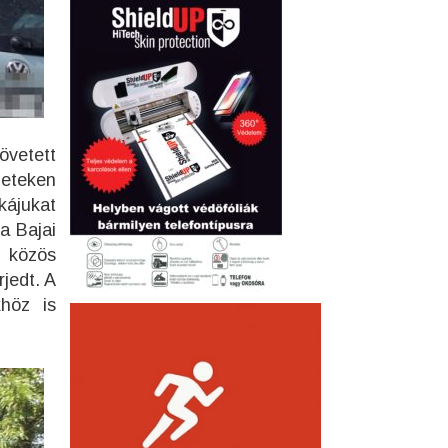
övetett
leteken
kájukat
a Bajai
i közös
rjedt. A
höz is