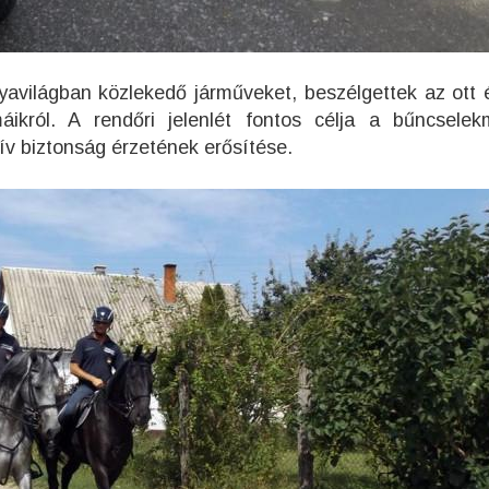
yavilágban közlekedő járműveket, beszélgettek az ott é
émáikról. A rendőri jelenlét fontos célja a bűncsele
ív biztonság érzetének erősítése.