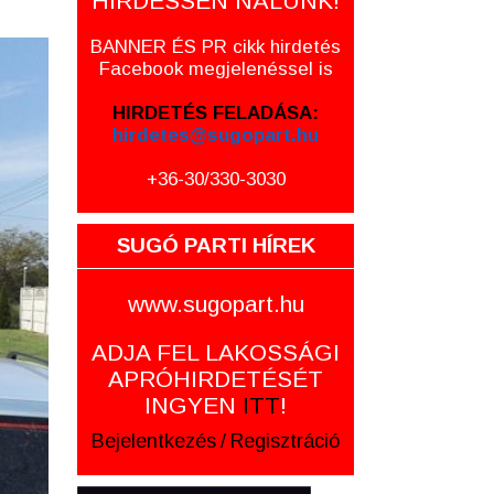
HIRDESSEN NÁLUNK!
BANNER ÉS PR cikk hirdetés
Facebook megjelenéssel is
HIRDETÉS FELADÁSA:
hirdetes@sugopart.hu
+36-30/330-3030
SUGÓ PARTI HÍREK
www.sugopart.hu
ADJA FEL LAKOSSÁGI
APRÓHIRDETÉSÉT
INGYEN
ITT
!
Bejelentkezés
/
Regisztráció