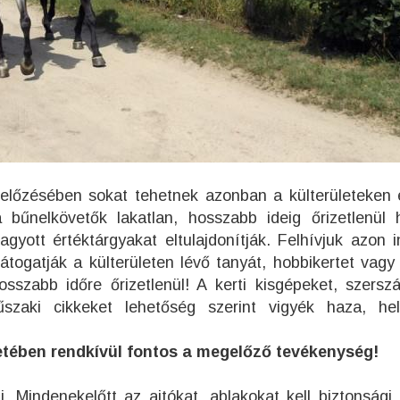
lőzésében sokat tehetnek azonban a külterületeken é
bűnelkövetők lakatlan, hosszabb ideig őrizetlenül 
agyott értéktárgyakat eltulajdonítják. Felhívjuk azon i
látogatják a külterületen lévő tanyát, hobbikertet vagy 
sszabb időre őrizetlenül! A kerti kisgépeket, szersz
űszaki cikkeket lehetőség szerint vigyék haza, he
etében rendkívül fontos a megelőző tevékenység!
. Mindenekelőtt az ajtókat, ablakokat kell biztonsági 