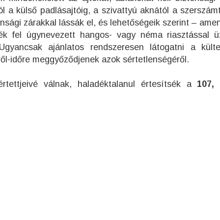
ól a külső padlásajtóig, a szivattyú aknától a szerszám
onsági zárakkal lássák el, és lehetőségeik szerint – am
ék fel úgynevezett hangos- vagy néma riasztással 
Ugyancsak ajánlatos rendszeresen látogatni a külter
ről-időre meggyőződjenek azok sértetlenségéről.
ettjeivé válnak, haladéktalanul értesítsék a
107,