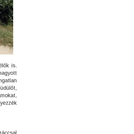
lők is.
hagyott
ngatlan
üdülőt,
ámokat,
lyezzék
ráccsal