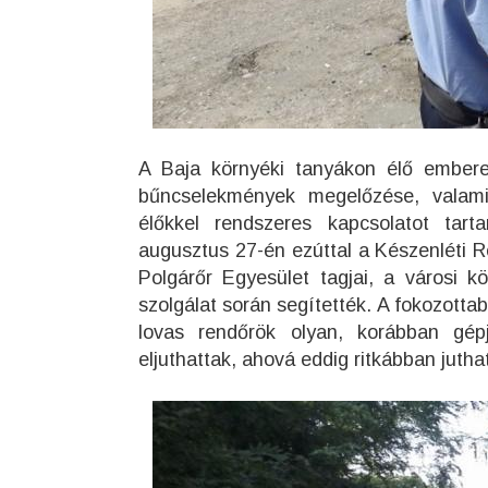
A Baja környéki tanyákon élő embere
bűncselekmények megelőzése, valamin
élőkkel rendszeres kapcsolatot tarta
augusztus 27-én ezúttal a Készenléti R
Polgárőr Egyesület tagjai, a városi k
szolgálat során segítették. A fokozottab
lovas rendőrök olyan, korábban gép
eljuthattak, ahová eddig ritkábban jutha