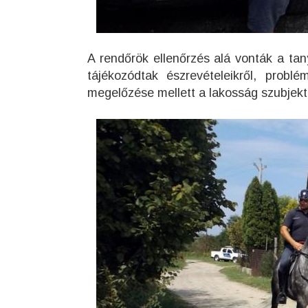
A rendőrök ellenőrzés alá vonták a tan
tájékozódtak észrevételeikről, probl
megelőzése mellett a lakosság szubjekt