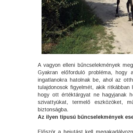
A vagyon elleni bűncselekmények mege
Gyakran előforduló probléma, hogy a 
ingatlanokra hatolnak be, ahol az otth
tulajdonosok figyelmét, akik ritkábban 
hogy ott értéktárgyat ne hagyjanak ho
szivattyúkat, termelő eszközöket, m
biztonságba.
Az ilyen típusú bűncselekmények es
Először a bejutást kell megakadályozni