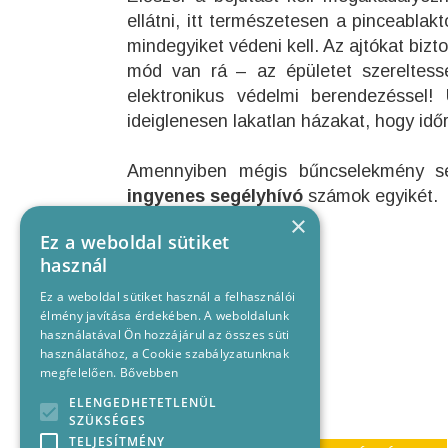
ellátni, itt természetesen a pinceablakt
mindegyiket védeni kell. Az ajtókat bizt
mód van rá – az épületet szereltess
elektronikus védelmi berendezéssel! 
ideiglenesen lakatlan házakat, hogy idő
Amennyiben mégis bűncselekmény sért
ingyenes segélyhívó
számok egyikét.
×
Ez a weboldal sütiket
használ
Ez a weboldal sütiket használ a felhasználói
élmény javítása érdekében. A weboldalunk
használatával Ön hozzájárul az összes süti
használatához, a Cookie szabályzatunknak
megfelelően.
Bővebben
ELENGEDHETETLENÜL
SZÜKSÉGES
TELJESÍTMÉNY