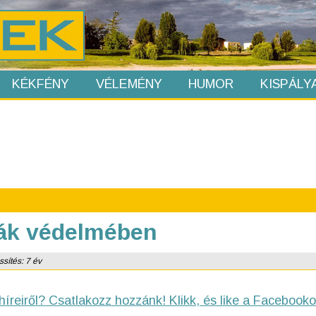
KÉKFÉNY
VÉLEMÉNY
HUMOR
KISPÁLY
yák védelmében
ssítés: 7 év
híreiről? Csatlakozz hozzánk! Klikk, és like a Facebooko