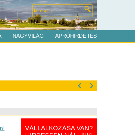
A
NAGYVILÁG
APRÓHIRDETÉS
‹
›
VÁLLALKOZÁSA VAN?
n!