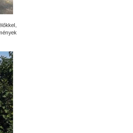
lőkkel,
kmények