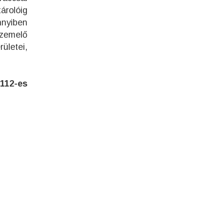
tárolóig
ennyiben
üzemelő
ületei,
 112-es