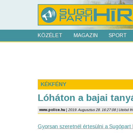
KÖZÉLET
MAGAZIN
SPORT
KÉKFÉNY
Lóháton a bajai tan
www.police.hu
|
2019. Augusztus 28. 16:27:08 | Utolsó fri
Gyorsan szeretnél értesülni a Sugópart 