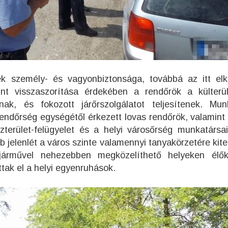
k személy- és vagyonbiztonsága, továbbá az itt elk
t visszaszorítása érdekében a rendőrök a külterü
nak, és fokozott járőrszolgálatot teljesítenek. Mun
endőrség egységétől érkezett lovas rendőrök, valamint 
özterület-felügyelet és a helyi városőrség munkatársa
b jelenlét a város szinte valamennyi tanyakörzetére kite
járművel nehezebben megközelíthető helyeken élők
ttak el a helyi egyenruhások.