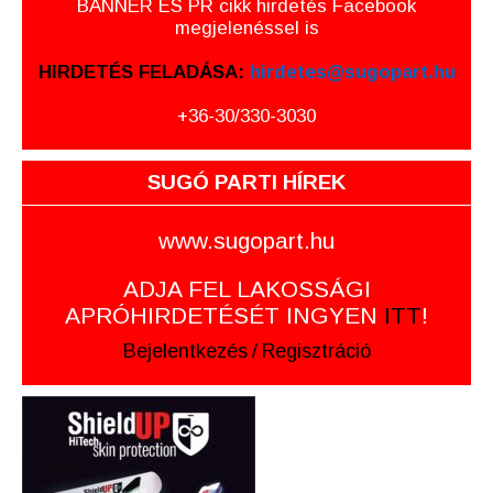
BANNER ÉS PR cikk hirdetés Facebook
megjelenéssel is
HIRDETÉS FELADÁSA:
hirdetes@sugopart.hu
+36-30/330-3030
SUGÓ PARTI HÍREK
www.sugopart.hu
ADJA FEL LAKOSSÁGI
APRÓHIRDETÉSÉT INGYEN
ITT
!
Bejelentkezés
/
Regisztráció