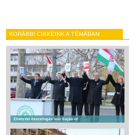
KORÁBBI CIKKEINK A TÉMÁBAN
Ellenzéki összefogás lesz Baján is!