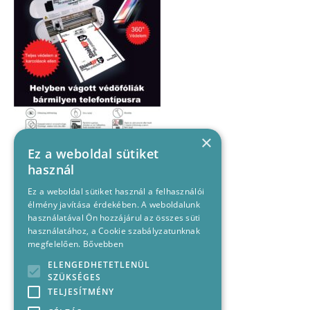
×
Ez a weboldal sütiket
használ
Ez a weboldal sütiket használ a felhasználói
élmény javítása érdekében. A weboldalunk
használatával Ön hozzájárul az összes süti
használatához, a Cookie szabályzatunknak
megfelelően.
Bővebben
ELENGEDHETETLENÜL
SZÜKSÉGES
TELJESÍTMÉNY