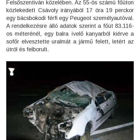
Felsőszentiván közelében. Az 55-ös számú főúton
közlekedett Csávoly irányából 17 óra 19 perckor
egy bácsbokodi férfi egy Peugeot személyautóval.
A rendelkezésre álló adatok szerint a főút 83.116-
os méterénél, egy balra ívelő kanyarból kiérve a
sofőr elvesztette uralmát a jármű felett, letért az
útról és felborult.