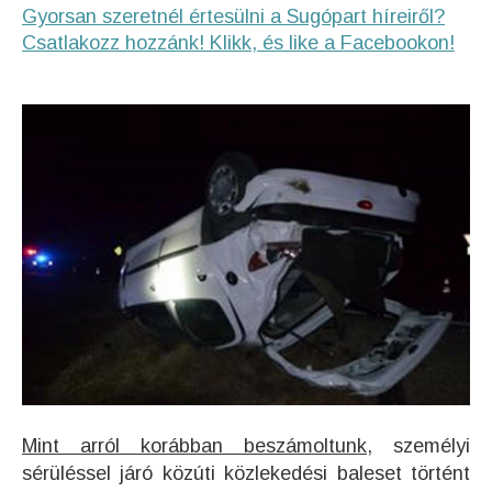
Gyorsan szeretnél értesülni a Sugópart híreiről?
Csatlakozz hozzánk! Klikk, és like a Facebookon!
Mint arról korábban beszámoltunk,
személyi
sérüléssel járó közúti közlekedési baleset történt