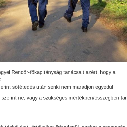
egyei Rendőr-főkapitányság tanácsait azért, hogy a
:
zerint sötétedés után senki nem maradjon egyedül,
g szerint ne, vagy a szükséges mértékben/összegben ta
,