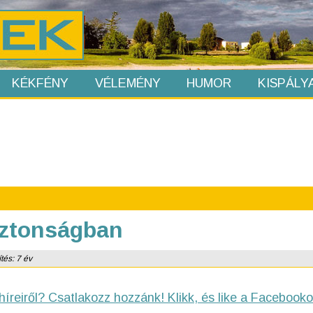
KÉKFÉNY
VÉLEMÉNY
HUMOR
KISPÁLY
iztonságban
tés: 7 év
híreiről? Csatlakozz hozzánk! Klikk, és like a Facebooko