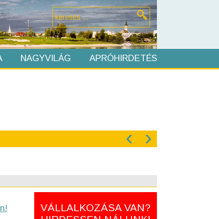
A
NAGYVILÁG
APRÓHIRDETÉS
‹
›
VÁLLALKOZÁSA VAN?
n!