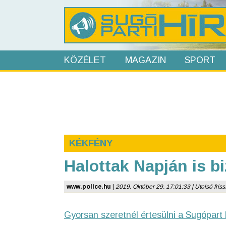
KÖZÉLET
MAGAZIN
SPORT
KÉKFÉNY
Halottak Napján is b
www.police.hu
|
2019. Október 29. 17:01:33 | Utolsó frissí
Gyorsan szeretnél értesülni a Sugópart 