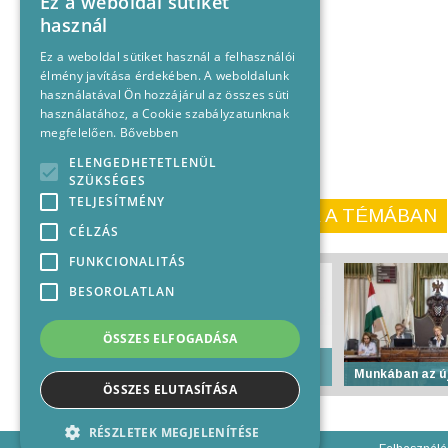
Ez a weboldal sütiket
használ
Ez a weboldal sütiket használ a felhasználói
élmény javítása érdekében. A weboldalunk
használatával Ön hozzájárul az összes süti
használatához, a Cookie szabályzatunknak
megfelelően.
Bővebben
ELENGEDHETETLENÜL
SZÜKSÉGES
TELJESÍTMÉNY
KORÁBBI CIKKEINK A TÉMÁBAN
CÉLZÁS
FUNKCIONALITÁS
BESOROLATLAN
ÖSSZES ELFOGADÁSA
Konyha égett a Lőkert
soron
Munkában az új
ÖSSZES ELUTASÍTÁSA
RÉSZLETEK MEGJELENÍTÉSE