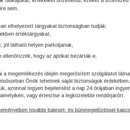
 táskájukat, értékeiket őrizetlenül, ezeket a szomszéd
őre sem.
ban elhelyezett tárgyakat biztonságban tudják:
ekben értéktárgyakat,
t, jól látható helyen parkoljanak,
ellenőrizzék, hogy az ajtókat bezárták-e.
i a megemlékezés idején megerősített szolgálatot látna
lsősorban Önök tehetnek saját biztonságuk érdekében.
ük, azonnal tegyen bejelentést a nap 24 órájában ingy
melyikén, vagy értesítse a legközelebbi rendőrjárőrt.
leményében további baleset- és bűnmegelőzéssel kapcs