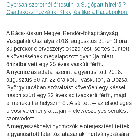
Gyorsan szeretnél értesülni a Sugópart híreiről?
Csatlakozz hozzánk! Klikk, és like a Facebookon!
A Bács-Kiskun Megyei Rendőr-főkapitányság
Vizsgálati Osztálya 2018. augusztus 31-én 3 óra
30 perckor életveszélyt okozó testi sértés bűntett
elkövetésének megalapozott gyanúja miatt
őrizetbe vett egy 25 éves vaskúti férfit.
A nyomozás adatai szerint a gyanúsított 2018.
augusztus 30-án 22 óra körül Vaskúton, a Dózsa
György utcában szóváltást követően egy késsel
hason szúrt egy 22 éves soltvadkerti férfit, majd
elmenekült a helyszínről. A sértett – az elsődleges
orvosi vélemény alapján – életveszélyes sérülést
szenvedett.
A megyeszékhelyi nyomozók előterjesztést tettek
a gyanúsított letartóztatásának indítványozására.