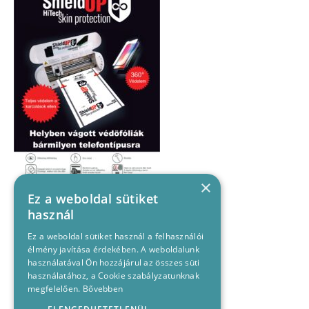
×
Ez a weboldal sütiket
használ
Ez a weboldal sütiket használ a felhasználói
élmény javítása érdekében. A weboldalunk
használatával Ön hozzájárul az összes süti
használatához, a Cookie szabályzatunknak
megfelelően.
Bővebben