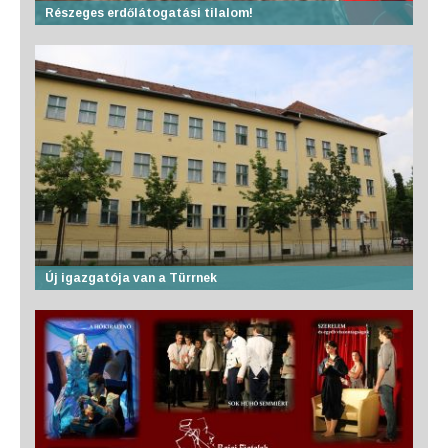
Részeges erdőlátogatási tilalom!
Új igazgatója van a Türrnek