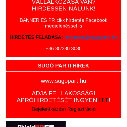
VÁLLALKOZÁSA VAN?
HIRDESSEN NÁLUNK!
BANNER ÉS PR cikk hirdetés Facebook
megjelenéssel is
HIRDETÉS FELADÁSA:
hirdetes@sugopart.hu
+36-30/330-3030
SUGÓ PARTI HÍREK
www.sugopart.hu
ADJA FEL LAKOSSÁGI
APRÓHIRDETÉSÉT INGYEN
ITT
!
Bejelentkezés
/
Regisztráció