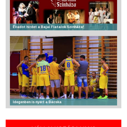
Évadot hirdet a Bajai Fiatalok Színháza!
Idegenben is nyert a Bácska