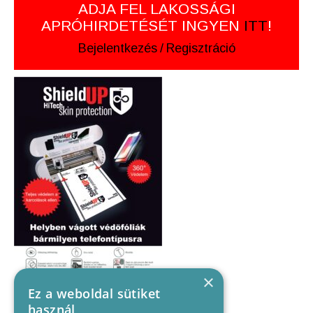
ADJA FEL LAKOSSÁGI
APRÓHIRDETÉSÉT INGYEN
ITT
!
Bejelentkezés
/
Regisztráció
×
Ez a weboldal sütiket
használ