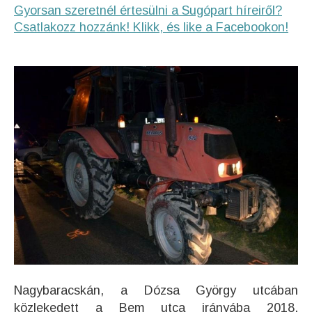
Gyorsan szeretnél értesülni a Sugópart híreiről?
Csatlakozz hozzánk! Klikk, és like a Facebookon!
Nagybaracskán, a Dózsa György utcában
közlekedett a Bem utca irányába 2018.