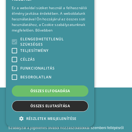
Ez a weboldal sütiket használ a felhasználói
élmény javítása érdekében. A weboldalunk
használatával Ön hozzájárul az összes süti
használatához, a Cookie szabályzatunknak
megfelelően.
Bővebben
ELENGEDHETETLENÜL
SZÜKSÉGES
TELJESÍTMÉNY
CÉLZÁS
FUNKCIONALITÁS
BESOROLATLAN
ÖSSZES ELFOGADÁSA
Impresszum
Médiajánlat
ÖSSZES ELUTASÍTÁSA
Felhasználási feltételek
Panaszkezelési nyilatkozat
RÉSZLETEK MEGJELENÍTÉSE
Kapcsolat
Szabályzat a jogellenes olvasói hozzászólásokkal szembeni fellépésről