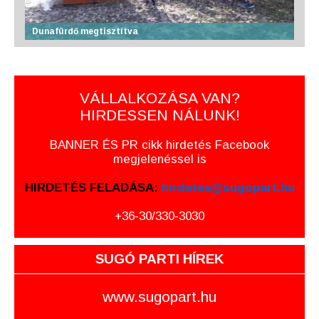
Dunafürdő megtisztítva
VÁLLALKOZÁSA VAN?
HIRDESSEN NÁLUNK!
BANNER ÉS PR cikk hirdetés Facebook
megjelenéssel is
HIRDETÉS FELADÁSA:
hirdetes@sugopart.hu
+36-30/330-3030
SUGÓ PARTI HÍREK
www.sugopart.hu