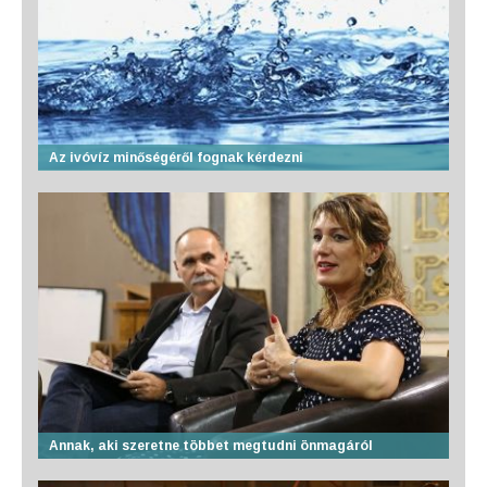
Az ivóvíz minőségéről fognak kérdezni
Annak, aki szeretne többet megtudni önmagáról