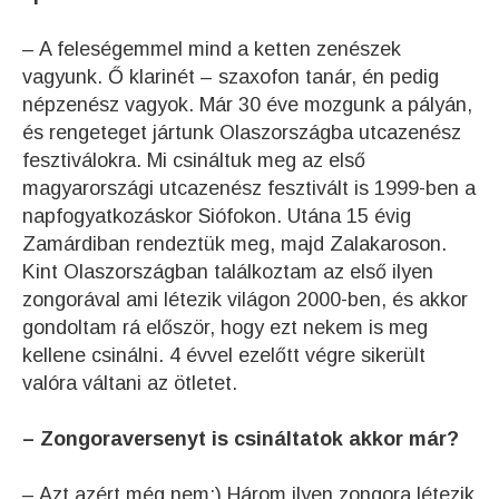
– A feleségemmel mind a ketten zenészek
vagyunk. Ő klarinét – szaxofon tanár, én pedig
népzenész vagyok. Már 30 éve mozgunk a pályán,
és rengeteget jártunk Olaszországba utcazenész
fesztiválokra. Mi csináltuk meg az első
magyarországi utcazenész fesztivált is 1999-ben a
napfogyatkozáskor Siófokon. Utána 15 évig
Zamárdiban rendeztük meg, majd Zalakaroson.
Kint Olaszországban találkoztam az első ilyen
zongorával ami létezik világon 2000-ben, és akkor
gondoltam rá először, hogy ezt nekem is meg
kellene csinálni. 4 évvel ezelőtt végre sikerült
valóra váltani az ötletet.
– Zongoraversenyt is csináltatok akkor már?
– Azt azért még nem:) Három ilyen zongora létezik