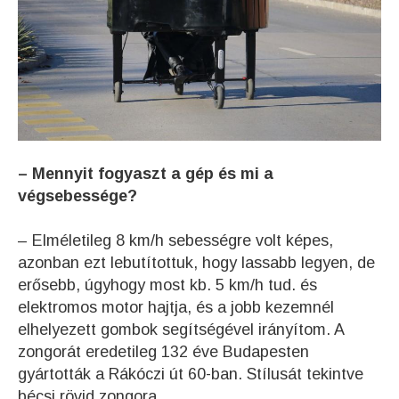
– Mennyit fogyaszt a gép és mi a
végsebessége?
– Elméletileg 8 km/h sebességre volt képes,
azonban ezt lebutítottuk, hogy lassabb legyen, de
erősebb, úgyhogy most kb. 5 km/h tud. és
elektromos motor hajtja, és a jobb kezemnél
elhelyezett gombok segítségével irányítom. A
zongorát eredetileg 132 éve Budapesten
gyártották a Rákóczi út 60-ban. Stílusát tekintve
bécsi rövid zongora.