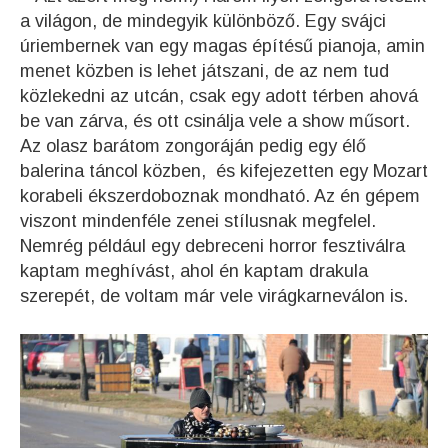
a világon, de mindegyik különböző. Egy svájci
úriembernek van egy magas építésű pianoja, amin
menet közben is lehet játszani, de az nem tud
közlekedni az utcán, csak egy adott térben ahová
be van zárva, és ott csinálja vele a show műsort.
Az olasz barátom zongoráján pedig egy élő
balerina táncol közben, és kifejezetten egy Mozart
korabeli ékszerdoboznak mondható. Az én gépem
viszont mindenféle zenei stílusnak megfelel.
Nemrég például egy debreceni horror fesztiválra
kaptam meghívást, ahol én kaptam drakula
szerepét, de voltam már vele virágkarneválon is.