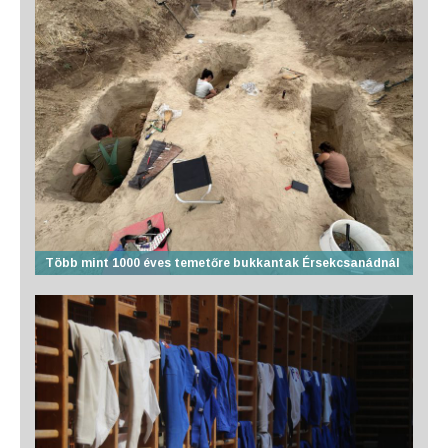
Több mint 1000 éves temetőre bukkantak Érsekcsanádnál