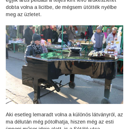
egyik árus például a teljes kint lévő árukészletét
dobta volna a licitbe, de mégsem ütötték nyélbe
meg az üzletet.
Aki esetleg lemaradt volna a különös látványról, az
ma délután még pótolhatja, hiszen még az esti
ünnepi műsor ideje alatt is a Sétáló utca