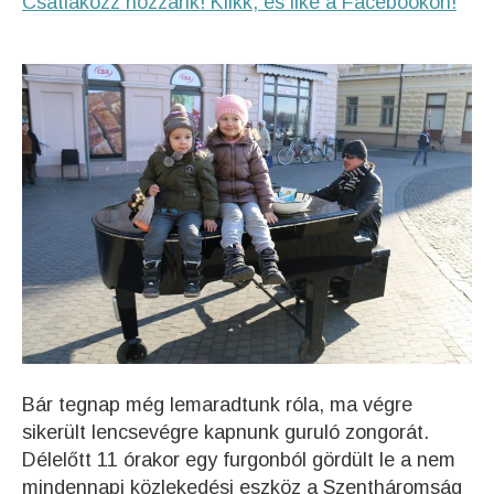
Csatlakozz hozzánk! Klikk, és like a Facebookon!
Bár tegnap még lemaradtunk róla, ma végre
sikerült lencsevégre kapnunk guruló zongorát.
Délelőtt 11 órakor egy furgonból gördült le a nem
mindennapi közlekedési eszköz a Szentháromság