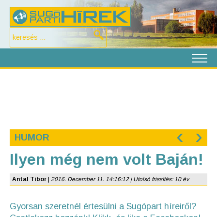
‹
›
HUMOR
Ilyen még nem volt Baján!
Antal Tibor
|
2016. December 11. 14:16:12 | Utolsó frissítés: 10 év
Gyorsan szeretnél értesülni a Sugópart híreiről?