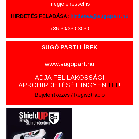
megjelenéssel is
HIRDETÉS FELADÁSA:
hirdetes@sugopart.hu
+36-30/330-3030
SUGÓ PARTI HÍREK
www.sugopart.hu
ADJA FEL LAKOSSÁGI
APRÓHIRDETÉSÉT INGYEN
ITT
!
Bejelentkezés
/
Regisztráció