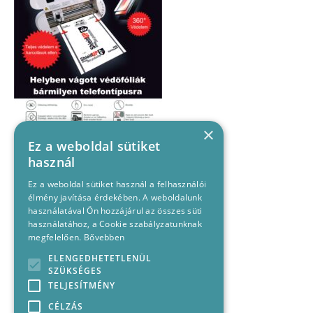
×
Ez a weboldal sütiket
használ
Ez a weboldal sütiket használ a felhasználói
élmény javítása érdekében. A weboldalunk
használatával Ön hozzájárul az összes süti
használatához, a Cookie szabályzatunknak
megfelelően.
Bővebben
ELENGEDHETETLENÜL
SZÜKSÉGES
TELJESÍTMÉNY
CÉLZÁS