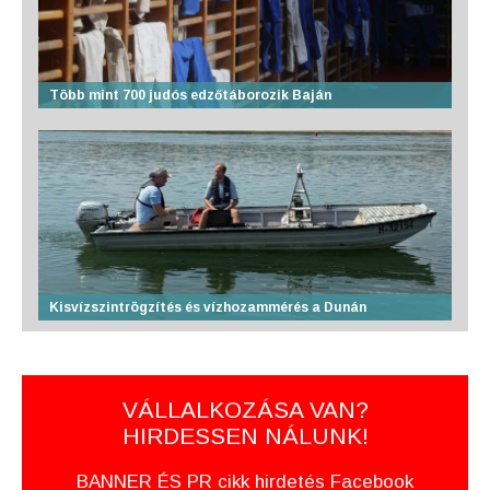
Több mint 700 judós edzőtáborozik Baján
Kisvízszintrögzítés és vízhozammérés a Dunán
VÁLLALKOZÁSA VAN?
HIRDESSEN NÁLUNK!
BANNER ÉS PR cikk hirdetés Facebook