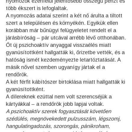
nyomozók ezenfelül jelentősebb összegű pénzt és
több ékszert is lefoglaltak.
A nyomozás adatai szerint a két nő árulta a tiltott
szert a településen és környékén. Egyikük ellen
korábban már bűnügyi felügyeletet rendelt el a
járásbíróság – pár utcával arrébb lévő otthonában.
Őt új pszichoaktív anyaggal visszaélés miatt
gyanúsítottként hallgatták ki, őrizetbe vették, és a
hatóság ismét kezdeményezte letartóztatását. A
másik nővel szemben ugyanígy jártak el a
rendőrök.
A két férfit kábítószer birtoklása miatt hallgatták ki
gyanúsítottként.
A dílereknek ezúttal nem volt szerencséjük a
kártyákkal – a rendőrök jobb lapjai voltak.
A pszichoaktív szerek fogyasztását követően
szédülés, megnövekedett pulzusszám, légszomj,
hangulatingadozás, szorongás, pánikroham,