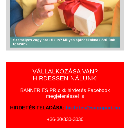
Személyes vagy praktikus? Milyen ajándékoknak örülünk
igazán?
VÁLLALKOZÁSA VAN?
HIRDESSEN NÁLUNK!
BANNER ÉS PR cikk hirdetés Facebook
megjelenéssel is
HIRDETÉS FELADÁSA:
hirdetes@sugopart.hu
+36-30/330-3030