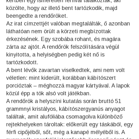
kertben egy ismeretlen férfival találkoztak, aki
közölte, hogy az illető bent tartózkodik, majd
beengedte a rendőröket.
Az irat címzettjét valóban megtalálták, ő azonban
láthatóan nem örült a körzeti megbízottak
érkezésének. Egy szobába rohant, és magára
zárta az ajtót. A rendőrök felszólítására végül
kinyitotta, a helyiségben pedig két nő is
tartózkodott.
A bent lévők zavartan viselkedtek, ami nem volt
véletlen: mint kiderült, korábban kábítószert
porcióztak – méghozzá magyar kártyával. A lapok
közül épp a tök alsó volt játékban.
A rendőrök a helyszíni kutatás során bruttó 51
grammnyi kristályos, kábítószergyanús anyagot
találtak, amit alufóliába csomagolva különböző
rejtekhelyeken tároltak: előkerült egy táskából, egy
férfi cipőjéből, sőt, még a kanapé mélyéből is. A