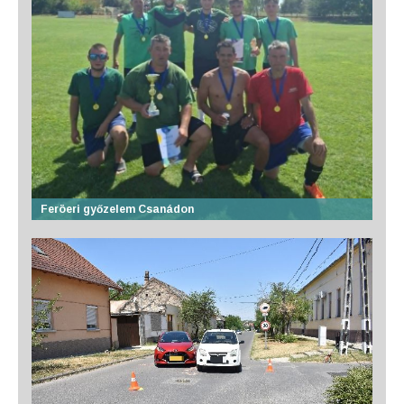
Feröeri győzelem Csanádon