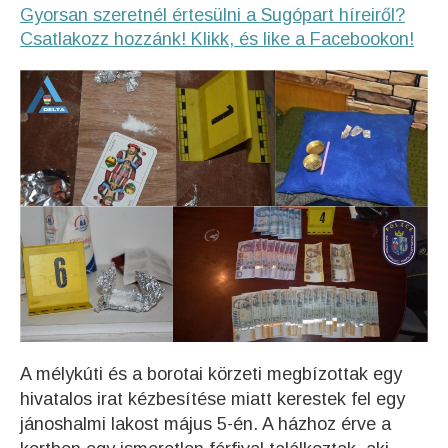
Gyorsan szeretnél értesülni a Sugópart híreiről?
Csatlakozz hozzánk! Klikk, és like a Facebookon!
A mélykúti és a borotai körzeti megbízottak egy
hivatalos irat kézbesítése miatt kerestek fel egy
jánoshalmi lakost május 5-én. A házhoz érve a