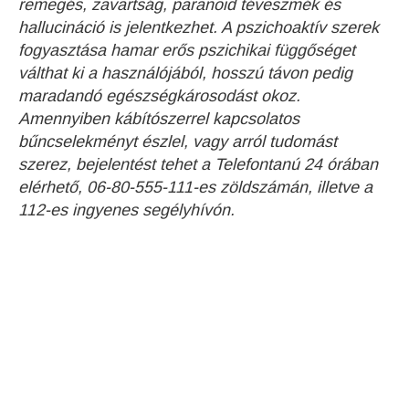
remegés, zavartság, paranoid téveszmék és
hallucináció is jelentkezhet. A pszichoaktív szerek
fogyasztása hamar erős pszichikai függőséget
válthat ki a használójából, hosszú távon pedig
maradandó egészségkárosodást okoz.
Amennyiben kábítószerrel kapcsolatos
bűncselekményt észlel, vagy arról tudomást
szerez, bejelentést tehet a Telefontanú 24 órában
elérhető, 06-80-555-111-es zöldszámán, illetve a
112-es ingyenes segélyhívón.