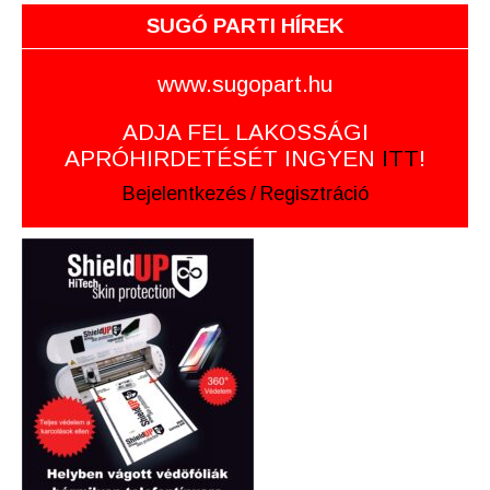
SUGÓ PARTI HÍREK
www.sugopart.hu
ADJA FEL LAKOSSÁGI
APRÓHIRDETÉSÉT INGYEN
ITT
!
Bejelentkezés
/
Regisztráció