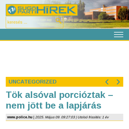
‹
›
UNCATEGORIZED
Tök alsóval porcióztak –
nem jött be a lapjárás
www.police.hu
|
2025. Május 09. 09:27:03 | Utolsó frissítés: 1 év