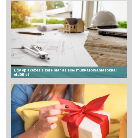
Egy építkezés sikere már az első munkafolyamatoknál
eldőlhet