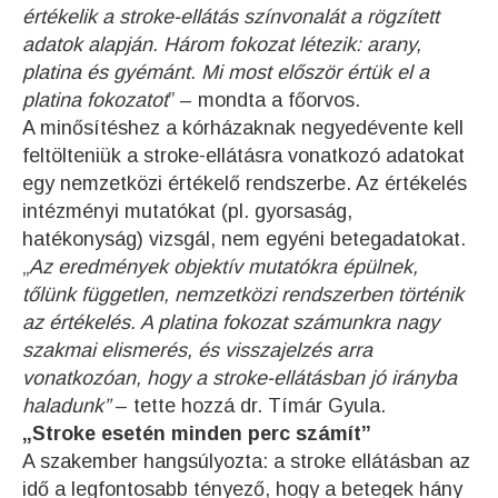
értékelik a stroke-ellátás színvonalát a rögzített
adatok alapján. Három fokozat létezik: arany,
platina és gyémánt. Mi most először értük el a
platina fokozatot
” – mondta a főorvos.
A minősítéshez a kórházaknak negyedévente kell
feltölteniük a stroke-ellátásra vonatkozó adatokat
egy nemzetközi értékelő rendszerbe. Az értékelés
intézményi mutatókat (pl. gyorsaság,
hatékonyság) vizsgál, nem egyéni betegadatokat.
„
Az eredmények objektív mutatókra épülnek,
tőlünk független, nemzetközi rendszerben történik
az értékelés. A platina fokozat számunkra nagy
szakmai elismerés, és visszajelzés arra
vonatkozóan, hogy a stroke-ellátásban jó irányba
haladunk”
– tette hozzá dr. Tímár Gyula.
„Stroke esetén minden perc számít”
A szakember hangsúlyozta: a stroke ellátásban az
idő a legfontosabb tényező, hogy a betegek hány