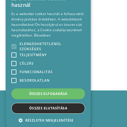
használ
Ez a weboldal sütiket használ a felhasználói
élmény javítása érdekében. A weboldalunk
használatával Ön hozzájárul az összes süti
használatához, a Cookie szabályzatunknak
megfelelően.
Bővebben
ELENGEDHETETLENÜL
SZÜKSÉGES
TELJESÍTMÉNY
CÉLZÁS
FUNKCIONALITÁS
BESOROLATLAN
ÖSSZES ELFOGADÁSA
Impresszum
Médiajánlat
ÖSSZES ELUTASÍTÁSA
Felhasználási feltételek
Panaszkezelési nyilatkozat
RÉSZLETEK MEGJELENÍTÉSE
Kapcsolat