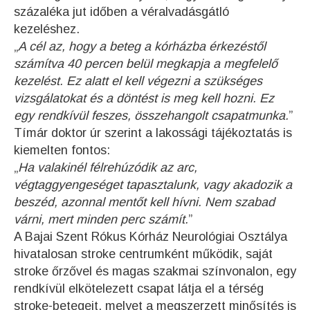
százaléka jut időben a véralvadásgátló
kezeléshez.
„
A cél az, hogy a beteg a kórházba érkezéstől
számítva 40 percen belül megkapja a megfelelő
kezelést. Ez alatt el kell végezni a szükséges
vizsgálatokat és a döntést is meg kell hozni. Ez
egy rendkívül feszes, összehangolt csapatmunka.
”
Tímár doktor úr szerint a lakossági tájékoztatás is
kiemelten fontos:
„
Ha valakinél félrehúzódik az arc,
végtaggyengeséget tapasztalunk, vagy akadozik a
beszéd, azonnal mentőt kell hívni. Nem szabad
várni, mert minden perc számít.
”
A Bajai Szent Rókus Kórház Neurológiai Osztálya
hivatalosan stroke centrumként működik, saját
stroke őrzővel és magas szakmai színvonalon, egy
rendkívül elkötelezett csapat látja el a térség
stroke-betegeit, melyet a megszerzett minősítés is