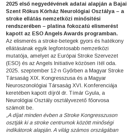
2025 első negyedévének adatai alapján a Bajai
Szent Rókus Kórház Neurológiai Osztálya – a
stroke ellátás nemzetközi minősítési
rendszerében – platina fokozatú elismerést
kapott az ESO Angels Awards programban.
Az elismerés a stroke-betegek gyors és hatékony
ellátásának egyik legfontosabb nemzetközi
mutatója, amelyet az Európai Stroke Szervezet
(ESO) és az Angels Initiative közösen ítél oda.
2025. szeptember 12-n Győrben a Magyar Stroke
Társaság XIX. Kongresszusa és a Magyar
Neuroszonológiai Társaság XVI. Konferenciája
keretében kapott díjról dr. Tímár Gyula, a
Neurológiai Osztály osztályvezető főorvosa
számolt be.
„
A díjat minden évben a Stroke Kongresszuson
osztják ki a stroke centrumok között minőségi
indikátorok alapján. A világ számos országában