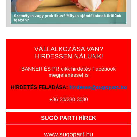
Személyes vagy praktikus? Milyen ajándékoknak örülünk
igazán?
VÁLLALKOZÁSA VAN?
HIRDESSEN NÁLUNK!
BANNER ÉS PR cikk hirdetés Facebook
megjelenéssel is
HIRDETÉS FELADÁSA:
hirdetes@sugopart.hu
+36-30/330-3030
SUGÓ PARTI HÍREK
www.sugopart.hu