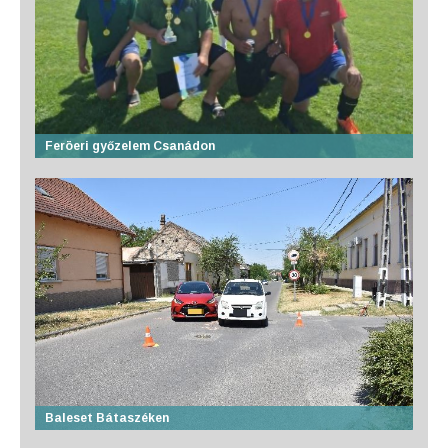
Feröeri győzelem Csanádon
Baleset Bátaszéken