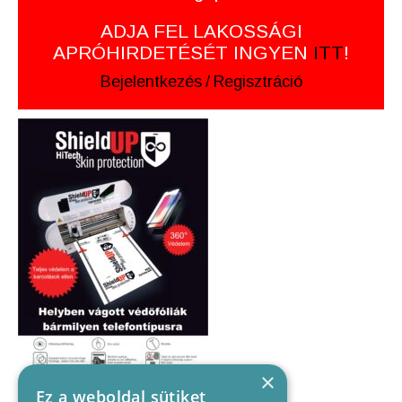
ADJA FEL LAKOSSÁGI
APRÓHIRDETÉSÉT INGYEN
ITT
!
Bejelentkezés
/
Regisztráció
×
Ez a weboldal sütiket