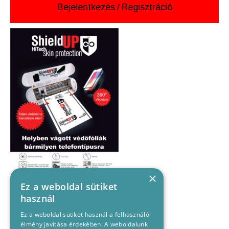
Bejelentkezés
/
Regisztráció
×
Ez a weboldal sütiket
használ
Ez a weboldal sütiket használ a felhasználói
élmény javítása érdekében. A weboldalunk