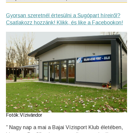
Gyorsan szeretnél értesülni a Sugópart híreiről?
Csatlakozz hozzánk! Klikk, és like a Facebookon!
Fotók:Vízivándor
” Nagy nap a mai a Bajai Vízisport Klub életében,