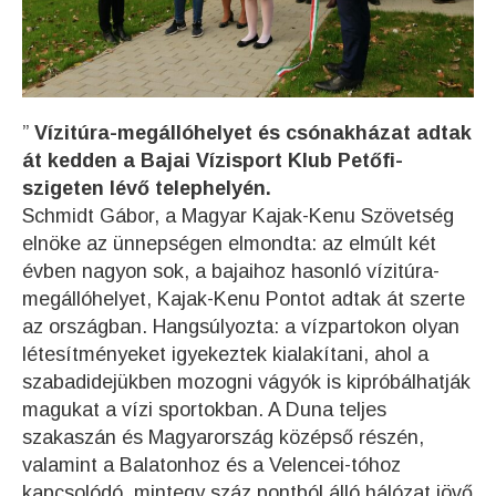
”
Vízitúra-megállóhelyet és csónakházat adtak
át kedden a Bajai Vízisport Klub Petőfi-
szigeten lévő telephelyén.
Schmidt Gábor, a Magyar Kajak-Kenu Szövetség
elnöke az ünnepségen elmondta: az elmúlt két
évben nagyon sok, a bajaihoz hasonló vízitúra-
megállóhelyet, Kajak-Kenu Pontot adtak át szerte
az országban. Hangsúlyozta: a vízpartokon olyan
létesítményeket igyekeztek kialakítani, ahol a
szabadidejükben mozogni vágyók is kipróbálhatják
magukat a vízi sportokban. A Duna teljes
szakaszán és Magyarország középső részén,
valamint a Balatonhoz és a Velencei-tóhoz
kapcsolódó, mintegy száz pontból álló hálózat jövő