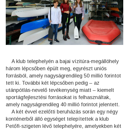
A klub telephelyén a bajai vízitúra-megállóhely
három lépcsőben épült meg, egyrészt uniós
forrásból, amely nagyságrendileg 50 millió forintot
tett ki. További két lépcsőben pedig – az
utánpótlás-nevelő tevékenység miatt – kiemelt
sportágfejlesztési forrásokat is felhasználtak,
amely nagyságrendileg 40 millió forintot jelentett.
A két évvel ezelőtti beruházás során egy négy
konténerből álló egységet telepítettek a klub
Petőfi-szigeten lévő telephelyére, amelyekben két