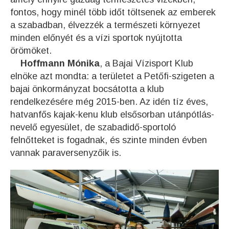
fontos, hogy minél több időt töltsenek az emberek
a szabadban, élvezzék a természeti környezet
minden előnyét és a vízi sportok nyújtotta
örömöket.
Hoffmann Mónika
, a Bajai Vízisport Klub
elnöke azt mondta: a területet a Petőfi-szigeten a
bajai önkormányzat bocsátotta a klub
rendelkezésére még 2015-ben. Az idén tíz éves,
hatvanfős kajak-kenu klub elsősorban utánpótlás-
nevelő egyesület, de szabadidő-sportoló
felnőtteket is fogadnak, és szinte minden évben
vannak paraversenyzőik is.