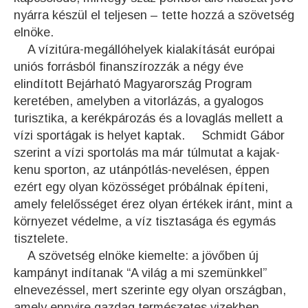
nyárra készül el teljesen – tette hozzá a szövetség
elnöke.
A vízitúra-megállóhelyek kialakítását európai
uniós forrásból finanszírozzák a négy éve
elindított Bejárható Magyarország Program
keretében, amelyben a vitorlázás, a gyalogos
turisztika, a kerékpározás és a lovaglás mellett a
vízi sportágak is helyet kaptak. Schmidt Gábor
szerint a vízi sportolás ma már túlmutat a kajak-
kenu sporton, az utánpótlás-nevelésen, éppen
ezért egy olyan közösséget próbálnak építeni,
amely felelősséget érez olyan értékek iránt, mint a
környezet védelme, a víz tisztasága és egymás
tisztelete.
A szövetség elnöke kiemelte: a jövőben új
kampányt indítanak “A világ a mi szemünkkel”
elnevezéssel, mert szerinte egy olyan országban,
amely ennyire gazdag természetes vizekben,