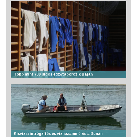
Több mint 700 judós edzőtáborozik Baján
Kisvízszintrögzítés és vízhozammérés a Dunán