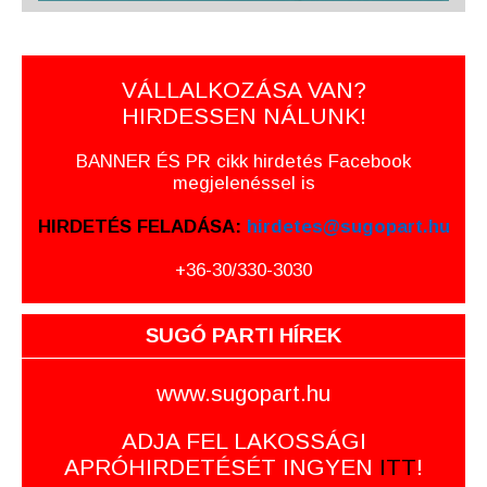
VÁLLALKOZÁSA VAN?
HIRDESSEN NÁLUNK!
BANNER ÉS PR cikk hirdetés Facebook
megjelenéssel is
HIRDETÉS FELADÁSA:
hirdetes@sugopart.hu
+36-30/330-3030
SUGÓ PARTI HÍREK
www.sugopart.hu
ADJA FEL LAKOSSÁGI
APRÓHIRDETÉSÉT INGYEN
ITT
!