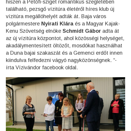
hiszen a Petőfi-sziget romantikus szegletében
található, pezsgő vízitúra életéről híres klub új
vízitúra megállóhelyét adták át. Baja város
polgármestere
Nyirati Klára
és a Magyar Kajak-
Kenu Szövetség elnöke
Schmidt Gábor
adta át
az új vízitúra központot, ahol közösségi helységet,
akadálymentesített öltözőt, mosdókat használhat
a Duna bajai szakaszát és a Gemenci erdőt innen
kiindulva felfedezni vágyó nagyközönségnek. “-
írta Vízivándor facebook oldal.