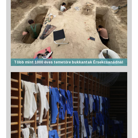
Több mint 1000 éves temetőre bukkantak Érsekcsanádnál