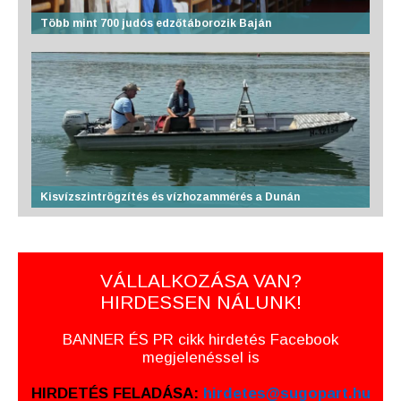
Több mint 700 judós edzőtáborozik Baján
Kisvízszintrögzítés és vízhozammérés a Dunán
VÁLLALKOZÁSA VAN?
HIRDESSEN NÁLUNK!
BANNER ÉS PR cikk hirdetés Facebook
megjelenéssel is
HIRDETÉS FELADÁSA:
hirdetes@sugopart.hu