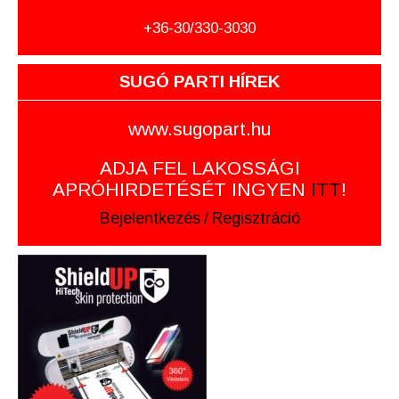
+36-30/330-3030
SUGÓ PARTI HÍREK
www.sugopart.hu
ADJA FEL LAKOSSÁGI
APRÓHIRDETÉSÉT INGYEN
ITT
!
Bejelentkezés
/
Regisztráció