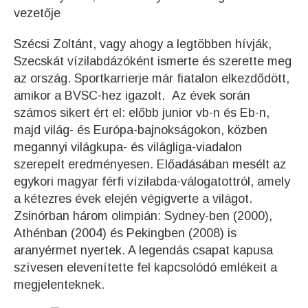
Szécsi Zoltánt, vagy ahogy a legtöbben hívják,
Szecskát vízilabdázóként ismerte és szerette meg
az ország. Sportkarrierje már fiatalon elkezdődött,
amikor a BVSC-hez igazolt. Az évek során
számos sikert ért el: előbb junior vb-n és Eb-n,
majd világ- és Európa-bajnokságokon, közben
megannyi világkupa- és világliga-viadalon
szerepelt eredményesen. Előadásában mesélt az
egykori magyar férfi vízilabda-válogatottról, amely
a kétezres évek elején végigverte a világot.
Zsinórban három olimpián: Sydney-ben (2000),
Athénban (2004) és Pekingben (2008) is
aranyérmet nyertek. A legendás csapat kapusa
szívesen elevenítette fel kapcsolódó emlékeit a
megjelenteknek.