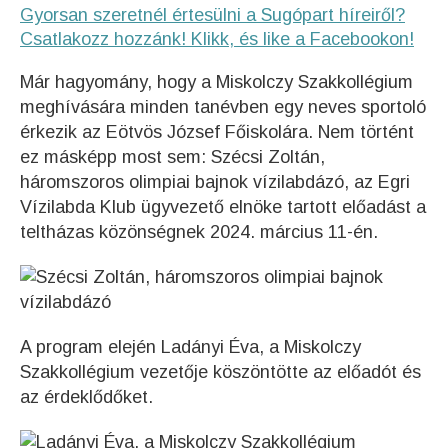
Gyorsan szeretnél értesülni a Sugópart híreiről?
Csatlakozz hozzánk! Klikk, és like a Facebookon!
Már hagyomány, hogy a Miskolczy Szakkollégium
meghívására minden tanévben egy neves sportoló
érkezik az Eötvös József Főiskolára. Nem történt
ez másképp most sem: Szécsi Zoltán,
háromszoros olimpiai bajnok vízilabdázó, az Egri
Vízilabda Klub ügyvezető elnöke tartott előadást a
teltházas közönségnek 2024. március 11-én.
A program elején Ladányi Éva, a Miskolczy
Szakkollégium vezetője köszöntötte az előadót és
az érdeklődőket.