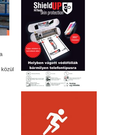
a
 közül