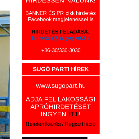
HIRDESSEN NÁLUNK!
BANNER ÉS PR cikk hirdetés
Facebook megjelenéssel is
HIRDETÉS FELADÁSA:
hirdetes@sugopart.hu
+36-30/330-3030
SUGÓ PARTI HÍREK
www.sugopart.hu
ADJA FEL LAKOSSÁGI
APRÓHIRDETÉSÉT
INGYEN
ITT
!
Bejelentkezés
/
Regisztráció