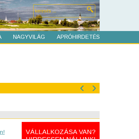
A
NAGYVILÁG
APRÓHIRDETÉS
‹
›
VÁLLALKOZÁSA VAN?
n!