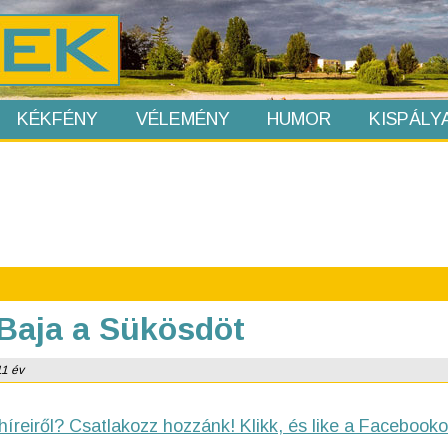
KÉKFÉNY
VÉLEMÉNY
HUMOR
KISPÁLY
a Baja a Sükösdöt
11 év
híreiről? Csatlakozz hozzánk! Klikk, és like a Facebooko