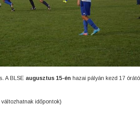
 is. A BLSE
augusztus 15-én
hazai pályán kezd 17 órátó
változhatnak időpontok)