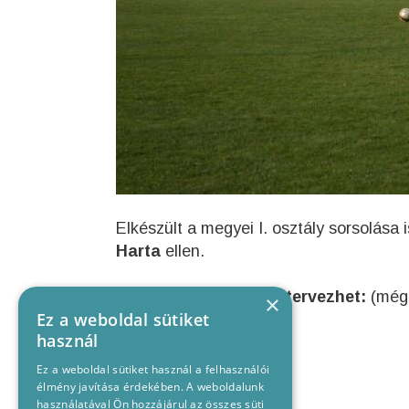
Elkészült a megyei I. osztály sorsolása
Harta
ellen.
A letölthető sorsolás tervezhet:
(még 
×
Ez a weboldal sütiket
használ
Letölthető dokumentum
Ez a weboldal sütiket használ a felhasználói
élmény javítása érdekében. A weboldalunk
használatával Ön hozzájárul az összes süti