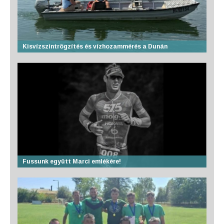
Kisvízszintrögzítés és vízhozammérés a Dunán
Fussunk együtt Marci emlékére!