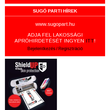
SUGÓ PARTI HÍREK
www.sugopart.hu
ADJA FEL LAKOSSÁGI
APRÓHIRDETÉSÉT INGYEN
ITT
!
Bejelentkezés
/
Regisztráció