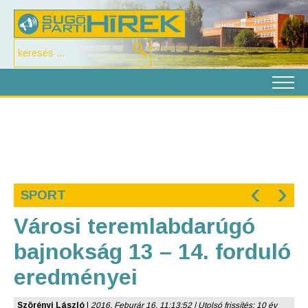
‹
›
SPORT
Városi teremlabdarúgó
bajnokság 13 – 14. forduló
eredményei
Szörényi László
|
2016. Feburár 16. 11:13:52 | Utolsó frissítés: 10 év