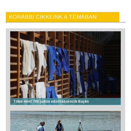
KORÁBBI CIKKEINK A TÉMÁBAN
Több mint 700 judós edzőtáborozik Baján