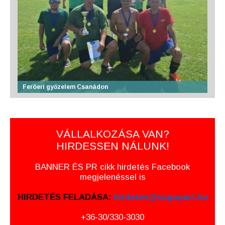
Feröeri győzelem Csanádon
VÁLLALKOZÁSA VAN?
HIRDESSEN NÁLUNK!
BANNER ÉS PR cikk hirdetés Facebook
megjelenéssel is
HIRDETÉS FELADÁSA:
hirdetes@sugopart.hu
+36-30/330-3030