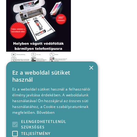
×
Ez a weboldal sütiket
használ
Ez a weboldal sütiket használ a felhasználói
élmény javítása érdekében. A weboldalunk
használatával Ön hozzájárul az összes süti
használatához, a Cookie szabályzatunknak
megfelelően.
Bővebben
ELENGEDHETETLENÜL
SZÜKSÉGES
TELJESÍTMÉNY