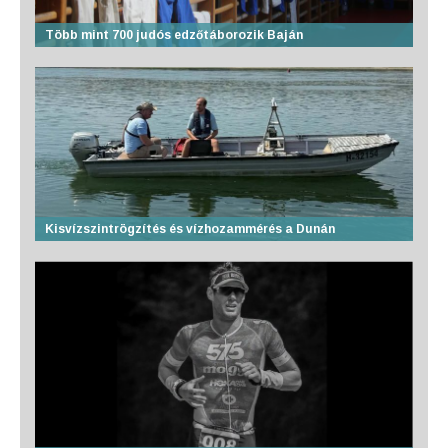
Több mint 700 judós edzőtáborozik Baján
Kisvízszintrögzítés és vízhozammérés a Dunán