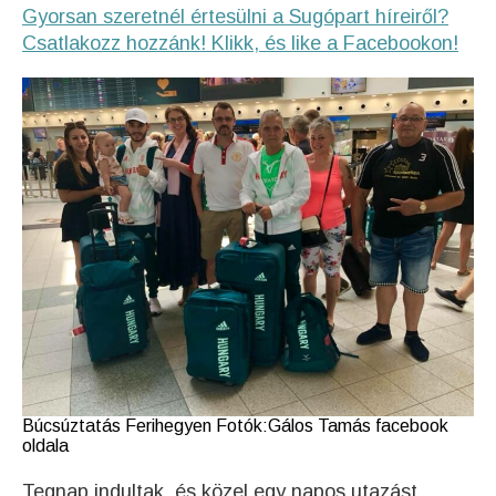
Gyorsan szeretnél értesülni a Sugópart híreiről?
Csatlakozz hozzánk! Klikk, és like a Facebookon!
Búcsúztatás Ferihegyen Fotók:Gálos Tamás facebook
oldala
Tegnap indultak, és közel egy napos utazást