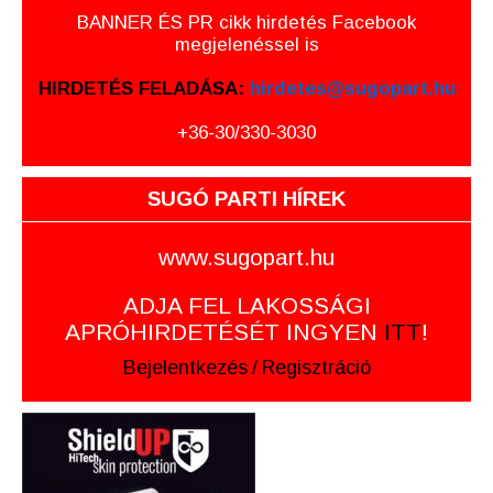
BANNER ÉS PR cikk hirdetés Facebook
megjelenéssel is
HIRDETÉS FELADÁSA:
hirdetes@sugopart.hu
+36-30/330-3030
SUGÓ PARTI HÍREK
www.sugopart.hu
ADJA FEL LAKOSSÁGI
APRÓHIRDETÉSÉT INGYEN
ITT
!
Bejelentkezés
/
Regisztráció