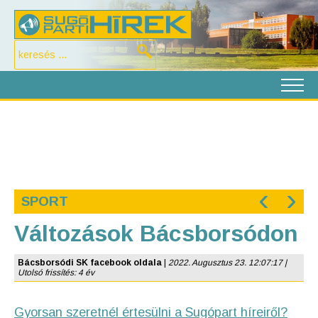
‹
›
SPORT
Változások Bácsborsódon
Bácsborsódi SK facebook oldala
|
2022. Augusztus 23. 12:07:17 |
Utolsó frissítés: 4 év
Gyorsan szeretnél értesülni a Sugópart híreiről?