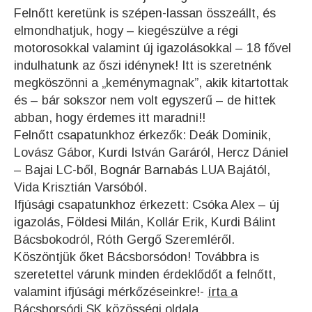
Felnőtt keretünk is szépen-lassan összeállt, és
elmondhatjuk, hogy – kiegészülve a régi
motorosokkal valamint új igazolásokkal – 18 fővel
indulhatunk az őszi idénynek! Itt is szeretnénk
megköszönni a „keménymagnak”, akik kitartottak
és – bár sokszor nem volt egyszerű – de hittek
abban, hogy érdemes itt maradni!!
Felnőtt csapatunkhoz érkezők: Deák Dominik,
Lovász Gábor, Kurdi István Garáról, Hercz Dániel
– Bajai LC-ből, Bognár Barnabás LUA Bajától,
Vida Krisztián Varsóból.
Ifjúsági csapatunkhoz érkezett: Csóka Alex – új
igazolás, Földesi Milán, Kollár Erik, Kurdi Bálint
Bácsbokodról, Róth Gergő Szeremléről.
Köszöntjük őket Bácsborsódon! Továbbra is
szeretettel várunk minden érdeklődőt a felnőtt,
valamint ifjúsági mérkőzéseinkre!-
írta a
Bácsborsódi SK közösségi oldala.