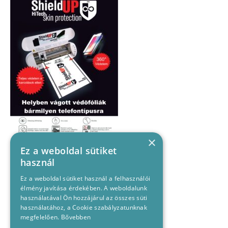
×
Ez a weboldal sütiket
használ
Ez a weboldal sütiket használ a felhasználói
élmény javítása érdekében. A weboldalunk
használatával Ön hozzájárul az összes süti
használatához, a Cookie szabályzatunknak
megfelelően.
Bővebben