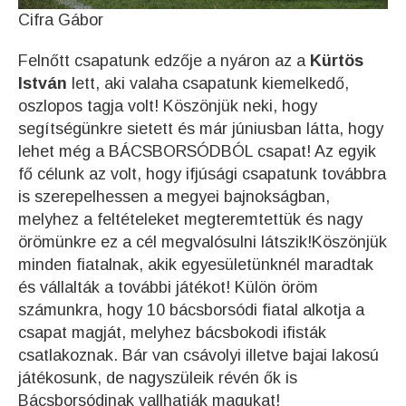
Cifra Gábor
Felnőtt csapatunk edzője a nyáron az a
Kürtös
István
lett, aki valaha csapatunk kiemelkedő,
oszlopos tagja volt! Köszönjük neki, hogy
segítségünkre sietett és már júniusban látta, hogy
lehet még a BÁCSBORSÓDBÓL csapat! Az egyik
fő célunk az volt, hogy ifjúsági csapatunk továbbra
is szerepelhessen a megyei bajnokságban,
melyhez a feltételeket megteremtettük és nagy
örömünkre ez a cél megvalósulni látszik!Köszönjük
minden fiatalnak, akik egyesületünknél maradtak
és vállalták a további játékot! Külön öröm
számunkra, hogy 10 bácsborsódi fiatal alkotja a
csapat magját, melyhez bácsbokodi ifisták
csatlakoznak. Bár van csávolyi illetve bajai lakosú
játékosunk, de nagyszüleik révén ők is
Bácsborsódinak vallhatják magukat!