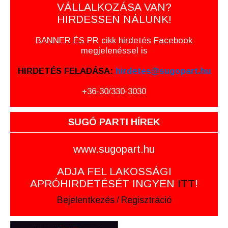
VÁLLALKOZÁSA VAN?
HIRDESSEN NÁLUNK!
BANNER ÉS PR cikk hirdetés Facebook
megjelenéssel is
HIRDETÉS FELADÁSA:
hirdetes@sugopart.hu
+36-30/330-3030
SUGÓ PARTI HÍREK
www.sugopart.hu
ADJA FEL LAKOSSÁGI
APRÓHIRDETÉSÉT INGYEN
ITT
!
Bejelentkezés
/
Regisztráció