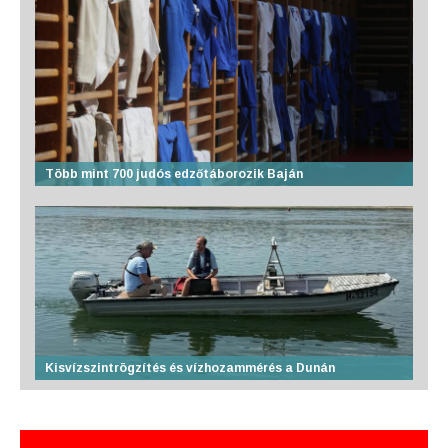
Több mint 700 judós edzőtáborozik Baján
Kisvízszintrögzítés és vízhozammérés a Dunán