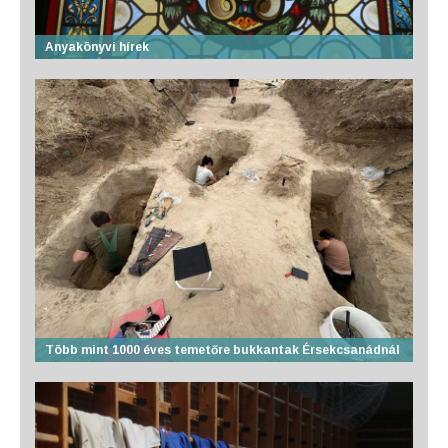
Anyakönyvi hírek
Több mint 1000 éves temetőre bukkantak Érsekcsanádnál