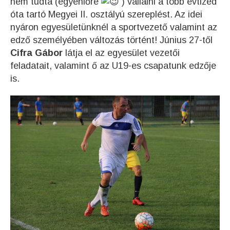
nem tudta (egyenlőre
) vállalni a több évtized
óta tartó Megyei II. osztályú szereplést. Az idei
nyáron egyesületünknél a sportvezető valamint az
edző személyében változás történt! Június 27-től
Cifra Gábor
látja el az egyesület vezetői
feladatait, valamint ő az U19-es csapatunk edzője
is.