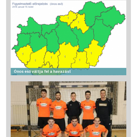
Ónos eső váltja fel a havazást