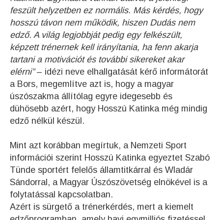
feszült helyzetben ez normális. Más kérdés, hogy
hosszú távon nem működik, hiszen Dudás nem
edző. A világ legjobbját pedig egy felkészült,
képzett trénernek kell irányítania, ha fenn akarja
tartani a motivációt és további sikereket akar
elérni”
– idézi neve elhallgatását kérő informátorát
a Bors, megemlítve azt is, hogy a magyar
úszószakma állítólag egyre idegesebb és
dühösebb azért, hogy Hosszú Katinka még mindig
edző nélkül készül.
Mint azt korábban megírtuk, a Nemzeti Sport
információi szerint Hosszú Katinka egyeztet Szabó
Tünde sportért felelős államtitkárral és Wladár
Sándorral, a Magyar Úszószövetség elnökével is a
folytatással kapcsolatban.
Azért is sürgető a trénerkérdés, mert a kiemelt
edzőprogramban, amely havi egymilliós fizetéssel