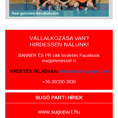
Real győzelem Bácsbokodon
VÁLLALKOZÁSA VAN?
HIRDESSEN NÁLUNK!
BANNER ÉS PR cikk hirdetés Facebook
megjelenéssel is
HIRDETÉS FELADÁSA:
hirdetes@sugopart.hu
+36-30/330-3030
SUGÓ PARTI HÍREK
www.sugopart.hu