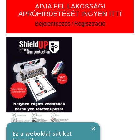
ADJA FEL LAKOSSÁGI
APRÓHIRDETÉSÉT INGYEN
ITT
!
Bejelentkezés
/
Regisztráció
×
Ez a weboldal sütiket