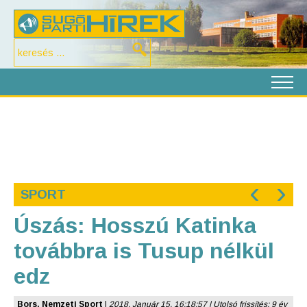
‹
›
SPORT
Úszás: Hosszú Katinka
továbbra is Tusup nélkül
edz
Bors, Nemzeti Sport
|
2018. Január 15. 16:18:57 | Utolsó frissítés: 9 év