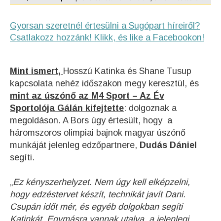
Gyorsan szeretnél értesülni a Sugópart híreiről?
Csatlakozz hozzánk! Klikk, és like a Facebookon!
Mint ismert,
Hosszú Katinka és Shane Tusup
kapcsolata nehéz időszakon megy keresztül, és
mint az úszónő az M4 Sport – Az Év
Sportolója Gálán kifejtette
: dolgoznak a
megoldáson. A Bors úgy értesült, hogy a
háromszoros olimpiai bajnok magyar úszónő
munkáját jelenleg edzőpartnere,
Dudás Dániel
segíti.
„
Ez kényszerhelyzet. Nem úgy kell elképzelni,
hogy edzéstervet készít, technikát javít Dani.
Csupán időt mér, és egyéb dolgokban segíti
Katinkát. Egymásra vannak utalva, a jelenlegi