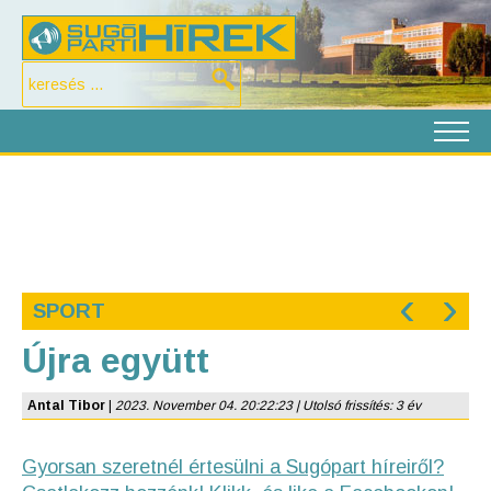
‹
›
SPORT
Újra együtt
Antal Tibor
|
2023. November 04. 20:22:23 | Utolsó frissítés: 3 év
Gyorsan szeretnél értesülni a Sugópart híreiről?