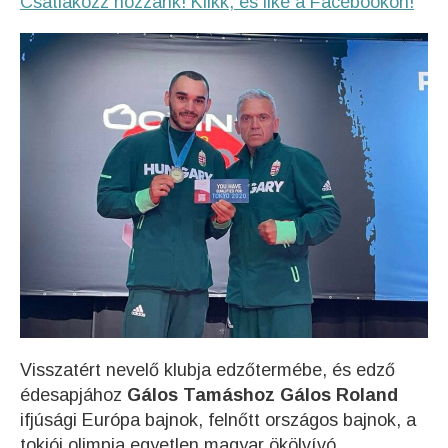
Csatlakozz hozzánk! Klikk, és like a Facebookon!
Visszatért nevelő klubja edzőtermébe, és edző
édesapjához
Gálos Tamáshoz
Gálos Roland
ifjúsági Európa bajnok, felnőtt országos bajnok, a
tokiói olimpia egyetlen magyar ökölvívó