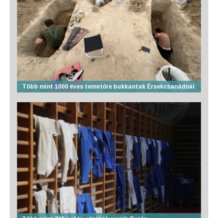
Több mint 1000 éves temetőre bukkantak Érsekcsanádnál