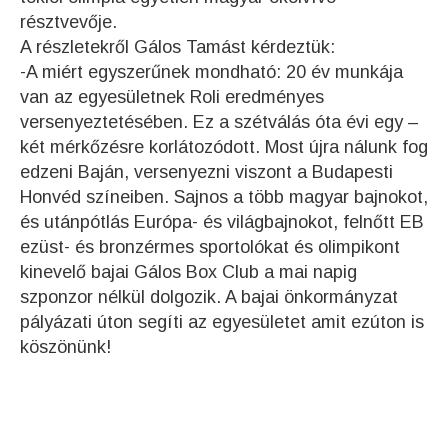
résztvevője.
A részletekről Gálos Tamást kérdeztük:
-A miért egyszerűnek mondható: 20 év munkája
van az egyesületnek Roli eredményes
versenyeztetésében. Ez a szétválás óta évi egy –
két mérkőzésre korlátozódott. Most újra nálunk fog
edzeni Baján, versenyezni viszont a Budapesti
Honvéd színeiben. Sajnos a több magyar bajnokot,
és utánpótlás Európa- és világbajnokot, felnőtt EB
ezüst- és bronzérmes sportolókat és olimpikont
kinevelő bajai Gálos Box Club a mai napig
szponzor nélkül dolgozik. A bajai önkormányzat
pályázati úton segíti az egyesületet amit ezúton is
köszönünk!