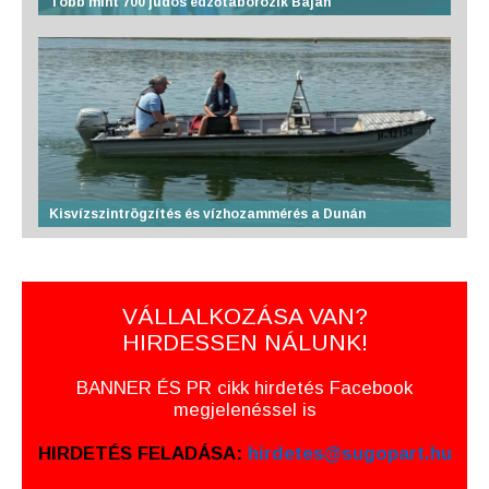
Több mint 700 judós edzőtáborozik Baján
Kisvízszintrögzítés és vízhozammérés a Dunán
VÁLLALKOZÁSA VAN?
HIRDESSEN NÁLUNK!
BANNER ÉS PR cikk hirdetés Facebook
megjelenéssel is
HIRDETÉS FELADÁSA:
hirdetes@sugopart.hu