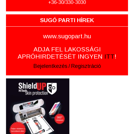
+36-30/330-3030
SUGÓ PARTI HÍREK
www.sugopart.hu
ADJA FEL LAKOSSÁGI
APRÓHIRDETÉSÉT INGYEN
ITT
!
Bejelentkezés
/
Regisztráció