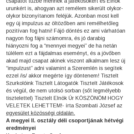
csapatot tűzbe mennék a játékosokért és Elnök
urunkért is, ahogyan azt remélem sikerült olykor-
olykor bizonyítanom feléjük. Azonban most kell
egy új impulzus az öltözőben ami remélhetőleg
pozitívan fog hatni! Fájó döntés ez ami várhatóan
nagyon fog fájni számomra, és jó darabig
hiányozni fog a “mennyei megyei” de ha netán
túlélem ezt a fájdalmas eseményt, és a jövőben
akad majd csapat akinek viszont alkalmam lesz új
“impulzust” adni valamint a Szeremlén is segítek
ezzel /is/ akkor megérte így döntenem! Tisztelt
Szurkolóink Tisztelt Látogatók Tisztelt Játékosok
és végül, de nem utolsó sorban (sőt legmélyebb
tisztelettel) Tisztelt Elnök Úr KÖSZÖNÖM HOGY
VELETEK LEHETTEM!- írta Szombati József az
egyesület közösségi oldalán.
A megyei II. osztály déli csoportjának hétvégi
eredményei