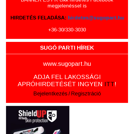
megjelenéssel is
HIRDETÉS FELADÁSA:
hirdetes@sugopart.hu
+36-30/330-3030
SUGÓ PARTI HÍREK
www.sugopart.hu
ADJA FEL LAKOSSÁGI
APRÓHIRDETÉSÉT INGYEN
ITT
!
Bejelentkezés
/
Regisztráció