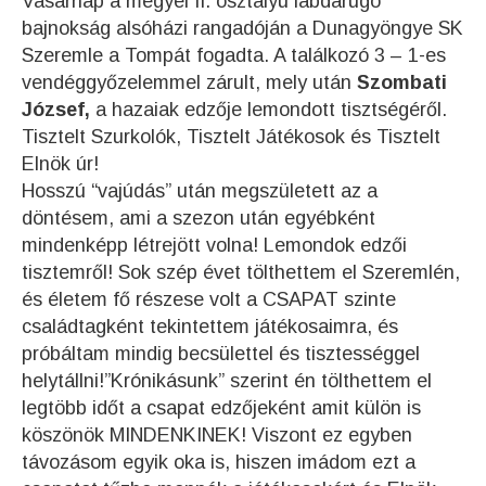
Vasárnap a megyei II. osztályú labdarúgó
bajnokság alsóházi rangadóján a Dunagyöngye SK
Szeremle a Tompát fogadta. A találkozó 3 – 1-es
vendéggyőzelemmel zárult, mely után
Szombati
József,
a hazaiak edzője lemondott tisztségéről.
Tisztelt Szurkolók, Tisztelt Játékosok és Tisztelt
Elnök úr!
Hosszú “vajúdás” után megszületett az a
döntésem, ami a szezon után egyébként
mindenképp létrejött volna! Lemondok edzői
tisztemről! Sok szép évet tölthettem el Szeremlén,
és életem fő részese volt a CSAPAT szinte
családtagként tekintettem játékosaimra, és
próbáltam mindig becsülettel és tisztességgel
helytállni!”Krónikásunk” szerint én tölthettem el
legtöbb időt a csapat edzőjeként amit külön is
köszönök MINDENKINEK! Viszont ez egyben
távozásom egyik oka is, hiszen imádom ezt a