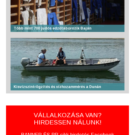
Több mint 700 judós edzőtáborozik Baján
Kisvízszintrögzítés és vízhozammérés a Dunán
VÁLLALKOZÁSA VAN?
HIRDESSEN NÁLUNK!
BANNER ÉS PR cikk hirdetés Facebook