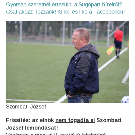
Gyorsan szeretnél értesülni a Sugópart híreiről?
Csatlakozz hozzánk! Klikk, és like a Facebookon!
Szombati József
Frissítés: az elnök
nem fogadta el
Szombati
József lemondását!