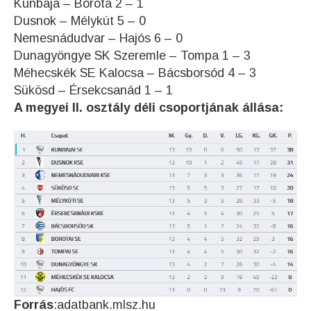
Kunbaja – Borota 2 – 1
Dusnok – Mélykút 5 – 0
Nemesnádudvar – Hajós 6 – 0
Dunagyöngye SK Szeremle – Tompa 1 – 3
Méhecskék SE Kalocsa – Bácsborsód 4 – 3
Sükösd – Érsekcsanád 1 – 1
A megyei II. osztály déli csoportjának állása:
Forrás
:adatbank.mlsz.hu