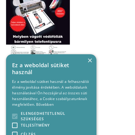
×
Ez a weboldal sütiket
használ
Ez a weboldal sütiket használ a felhasználói
élmény javítása érdekében. A weboldalunk
használatával Ön hozzájárul az összes süti
használatához, a Cookie szabályzatunknak
megfelelően.
Bővebben
ELENGEDHETETLENÜL
SZÜKSÉGES
TELJESÍTMÉNY
CÉLZÁS