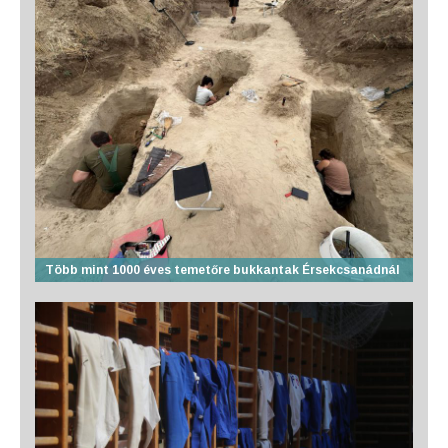
Több mint 1000 éves temetőre bukkantak Érsekcsanádnál