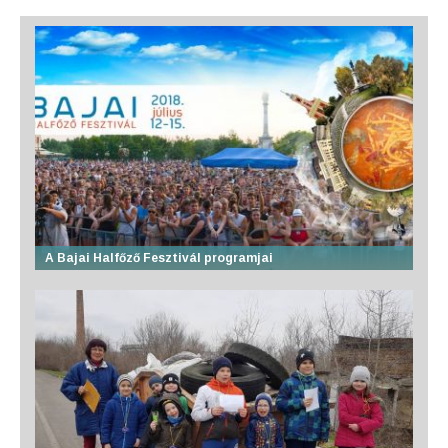
A Bajai Halfőző Fesztivál programjai