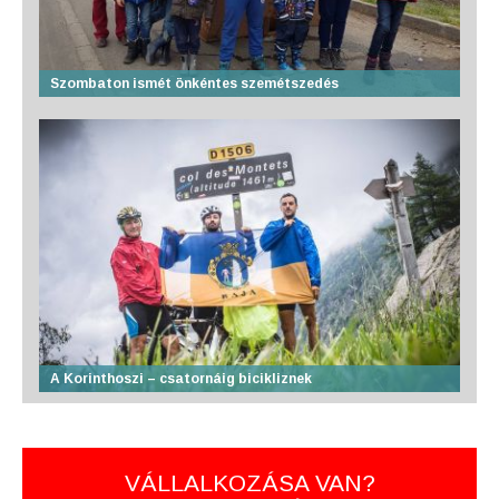
Szombaton ismét önkéntes szemétszedés
A Korinthoszi – csatornáig bicikliznek
VÁLLALKOZÁSA VAN?