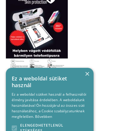
×
Ez a weboldal sütiket
használ
Ez a weboldal sütiket használ a felhasználói
élmény javítása érdekében. A weboldalunk
használatával Ön hozzájárul az összes süti
használatához, a Cookie szabályzatunknak
megfelelően.
Bővebben
ELENGEDHETETLENÜL
SZÜKSÉGES