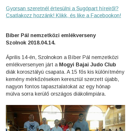
Gyorsan szeretnél értesülni a Sugópart híreiről?
Csatlakozz hozzánk! Klikk, és like a Facebookon!
Bíber Pál nemzetközi emlékverseny
Szolnok 2018.04.14.
Április 14-én, Szolnokon a Bíber Pál nemzetközi
emlékversenyen járt a
Mogyi Bajai Judo Club
diák korosztályú csapata. A 15 fős kis különítmény
kemény mérkőzéseken keresztül szerzett újabb,
nagyon fontos tapasztalatokat az egy hónap
múlva sorra kerülő országos diákolimpiára.