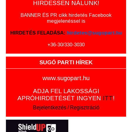
HIRDESSEN NÁLUNK!
BANNER ÉS PR cikk hirdetés Facebook
megjelenéssel is
HIRDETÉS FELADÁSA:
hirdetes@sugopart.hu
+36-30/330-3030
SUGÓ PARTI HÍREK
www.sugopart.hu
ADJA FEL LAKOSSÁGI
APRÓHIRDETÉSÉT INGYEN
ITT
!
Bejelentkezés
/
Regisztráció