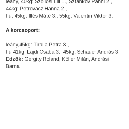
leány, 40kg: Szőllősi Lili 1., Sztankov Panni 2.,
44kg: Petrovácz Hanna 2.,
fiú, 45kg: Illés Máté 3., 55kg: Valentin Viktor 3.
A korcsoport:
leány,45kg: Tiralla Petra 3.,
fiú 41kg: Lajdi Csaba 3., 45kg: Schauer András 3.
Edzők:
Gergity Roland, Köller Milán, Andrási
Barna