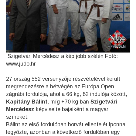
Szigetvári Mercédesz a kép jobb szélén Fotó:
www.judo.hr
27 ország 552 versenyzője részvételével került
megrendezésre a hétvégén az Európa Open
zágrábi fordulója, ahol a 66 kg, 82 indulója között,
Kapitány Bálint
, míg +70 kg-ban
Szigetvári
Mercédesz
képviselte bajaiként a magyar
színeket.
Bálint az első fordulóban horvát ellenfelét iponnal
legyőzte, azonban a következő fordulóban egy