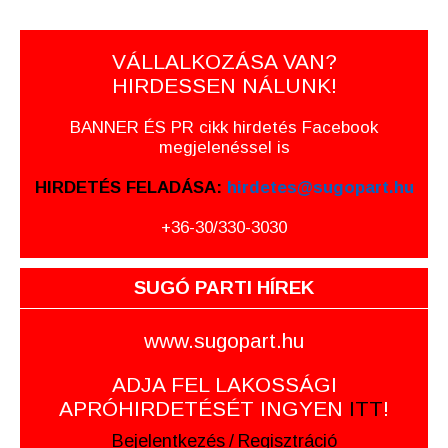
VÁLLALKOZÁSA VAN?
HIRDESSEN NÁLUNK!
BANNER ÉS PR cikk hirdetés Facebook
megjelenéssel is
HIRDETÉS FELADÁSA:
hirdetes@sugopart.hu
+36-30/330-3030
SUGÓ PARTI HÍREK
www.sugopart.hu
ADJA FEL LAKOSSÁGI
APRÓHIRDETÉSÉT INGYEN
ITT
!
Bejelentkezés
/
Regisztráció