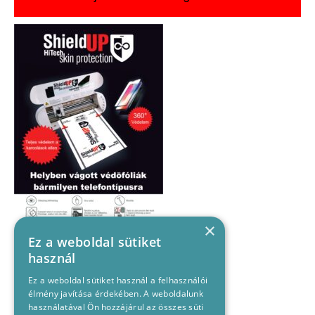
×
Ez a weboldal sütiket
használ
Ez a weboldal sütiket használ a felhasználói
élmény javítása érdekében. A weboldalunk
használatával Ön hozzájárul az összes süti