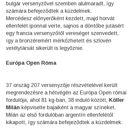
bulgár versenyzővel szemben alulmaradt, így
számára befejeződtek a küzdelmek.
Mercédesz előnyerőként kezdett, majd horvát
ellenfelét iponnal verte, sajnos a döntőbe jutásért
egy francia versenyzőtől vereséget szenvedett,
így a bronzéremért mérkőzhetett és szlovén
vetélytársát sikerült is legyőznie.
Európa Open Róma
37 ország 207 versenyzője részvételével került
megrendezésre a hétvégén az Európa Open római
fordulója, ahol 81 kg-ban, 38 induló között,
Köller
Milán
képviselte bajaiként a magyar színeket.
Milán az első fordulóban argentín ellenfelétől
kikapott, így számára befejeződtek a küzdelmek.