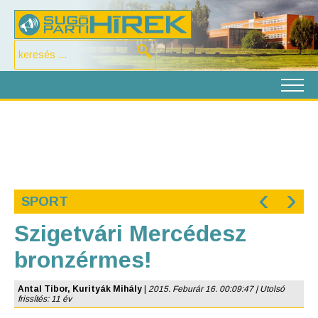
‹
›
SPORT
Szigetvári Mercédesz
bronzérmes!
Antal Tibor, Kurityák Mihály
|
2015. Feburár 16. 00:09:47 | Utolsó
frissítés: 11 év