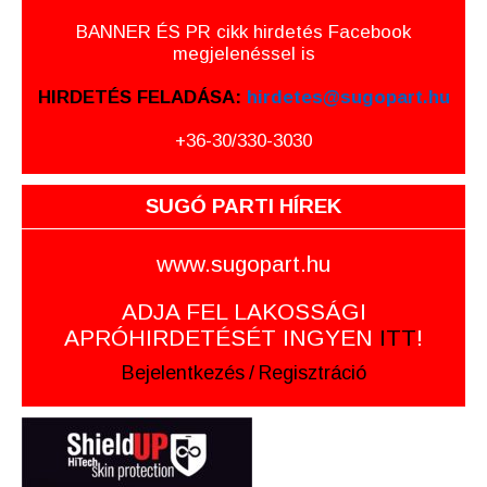
BANNER ÉS PR cikk hirdetés Facebook
megjelenéssel is
HIRDETÉS FELADÁSA:
hirdetes@sugopart.hu
+36-30/330-3030
SUGÓ PARTI HÍREK
www.sugopart.hu
ADJA FEL LAKOSSÁGI
APRÓHIRDETÉSÉT INGYEN
ITT
!
Bejelentkezés
/
Regisztráció