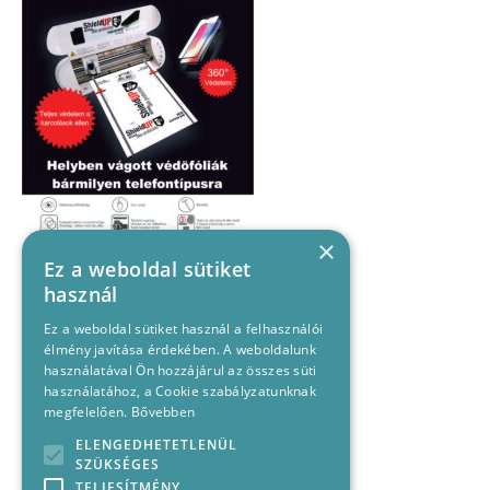
×
Ez a weboldal sütiket
használ
Ez a weboldal sütiket használ a felhasználói
élmény javítása érdekében. A weboldalunk
használatával Ön hozzájárul az összes süti
használatához, a Cookie szabályzatunknak
megfelelően.
Bővebben
ELENGEDHETETLENÜL
SZÜKSÉGES
TELJESÍTMÉNY