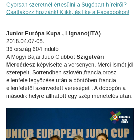
Gyorsan szeretnél értesülni a Sugópart híreiről?
Csatlakozz hozzánk! Klikk, és like a Facebookon!
Junior Európa Kupa , Lignano(ITA)
2018.04.07-08.
36 ország 604 induló
A Mogyi Bajai Judo Clubbot
Szigetvári
Mercédesz
képviselte a versenyen. Merci ismét jól
szerepelt. Sorrendben szlovén,francia,orosz
ellenfele legyőzése után a döntőben francia
ellenfelétől szenvedett vereséget . A dobogón a
második helyre állhatott egy szép menetelés után.