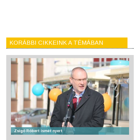
KORÁBBI CIKKEINK A TÉMÁBAN
Zsigó Róbert ismét nyert