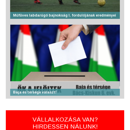
Műfüves labdarúgó bajnokság I. fordulójának eredményei
Baja és térsége választ!
VÁLLALKOZÁSA VAN?
HIRDESSEN NÁLUNK!