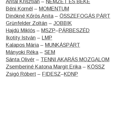
Antal Krisztián
–
NEMZET ÉS BÉKE
Béni Kornél
–
MOMENTUM
Dinókné Kőrös Anita
–
ÖSSZEFOGÁS PÁRT
Grünfelder Zoltán
–
JOBBIK
Hajdú Miklós
–
MSZP
–
PÁRBESZÉD
Ikotity István
–
LMP
Kalapos Mária
–
MUNKÁSPÁRT
Mányoki Réka
–
SEM
Sánta Olivér
–
TENNI AKARÁS MOZGALOM
Zsemberiné Katona Margit Erika
–
KÖSSZ
Zsigó Róbert
–
FIDESZ
–
KDNP