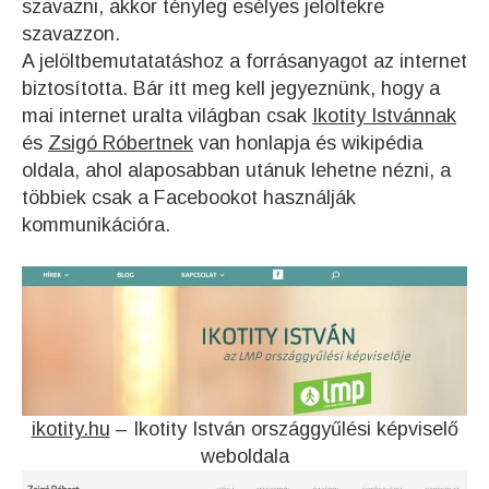
szavazni, akkor tényleg esélyes jelöltekre
szavazzon.
A jelöltbemutatatáshoz a forrásanyagot az internet
biztosította. Bár itt meg kell jegyeznünk, hogy a
mai internet uralta világban csak
Ikotity Istvánnak
és
Zsigó Róbertnek
van honlapja és wikipédia
oldala, ahol alaposabban utánuk lehetne nézni, a
többiek csak a Facebookot használják
kommunikációra.
ikotity.hu
– Ikotity István országgyűlési képviselő
weboldala