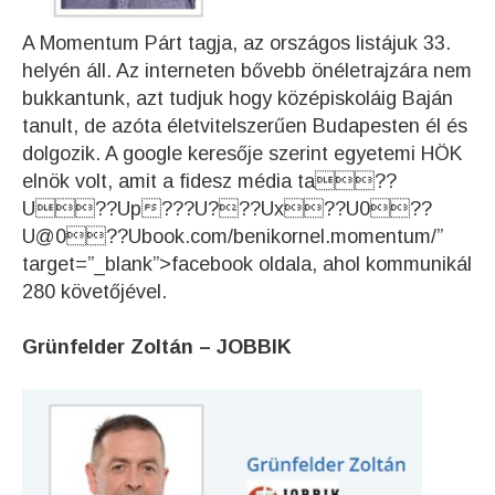
A Momentum Párt tagja, az országos listájuk 33.
helyén áll. Az interneten bővebb önéletrajzára nem
bukkantunk, azt tudjuk hogy középiskoláig Baján
tanult, de azóta életvitelszerűen Budapesten él és
dolgozik. A google keresője szerint egyetemi HÖK
elnök volt, amit a fidesz média ta??
U??Up???U???Ux??U0??
U@0??Ubook.com/benikornel.momentum/”
target=”_blank”>facebook oldala, ahol kommunikál
280 követőjével.
Grünfelder Zoltán – JOBBIK