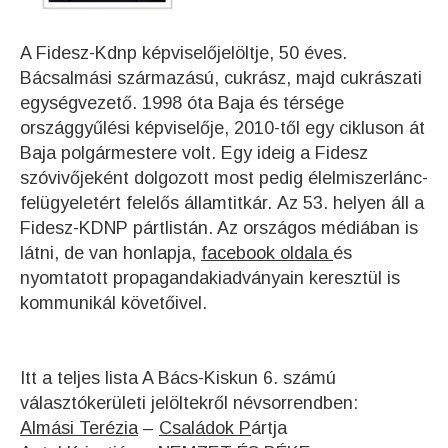
A Fidesz-Kdnp képviselőjelöltje, 50 éves.
Bácsalmási származású, cukrász, majd cukrászati
egységvezető. 1998 óta Baja és térsége
országgyűlési képviselője, 2010-től egy cikluson át
Baja polgármestere volt. Egy ideig a Fidesz
szóvivőjeként dolgozott most pedig
élelmiszerlánc-
felügyeletért felelős államtitkár.
Az 53. helyen áll a
Fidesz-KDNP pártlistán. Az országos médiában is
látni, de van honlapja,
facebook oldala
és
nyomtatott propagandakiadványain keresztül is
kommunikál követőivel.
Itt a teljes lista A Bács-Kiskun 6. számú
választókerületi jelöltekről névsorrendben:
Almási Terézia
–
Családok P
ártja