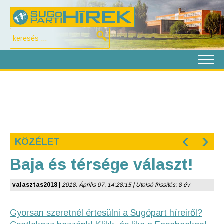
‹
›
KÖZÉLET
Baja és térsége választ!
valasztas2018
|
2018. Április 07. 14:28:15 | Utolsó frissítés: 8 év
Gyorsan szeretnél értesülni a Sugópart híreiről?