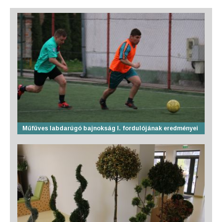
Műfüves labdarúgó bajnokság I. fordulójának eredményei