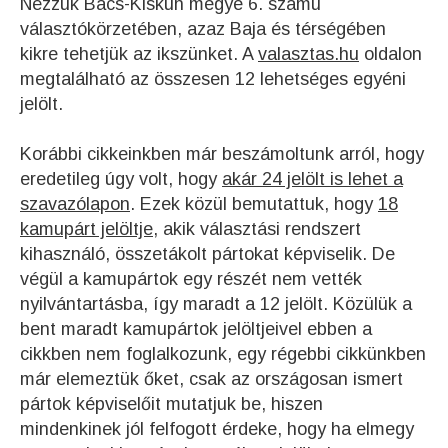
Nézzük Bács-Kiskun megye 6. számú
választókörzetében, azaz Baja és térségében
kikre tehetjük az ikszünket. A
valasztas.hu
oldalon
megtalálható az összesen 12 lehetséges egyéni
jelölt.
Korábbi cikkeinkben már beszámoltunk arról, hogy
eredetileg úgy volt, hogy
akár 24 jelölt is lehet a
szavazólapon
. Ezek közül bemutattuk, hogy
18
kamupárt jelöltje
, akik választási rendszert
kihasználó, összetákolt pártokat képviselik. De
végül a kamupártok egy részét nem vették
nyilvántartásba, így maradt a 12 jelölt. Közülük a
bent maradt kamupártok jelöltjeivel ebben a
cikkben nem foglalkozunk, egy régebbi cikkünkben
már elemeztük őket, csak az országosan ismert
pártok képviselőit mutatjuk be, hiszen
mindenkinek jól felfogott érdeke, hogy ha elmegy