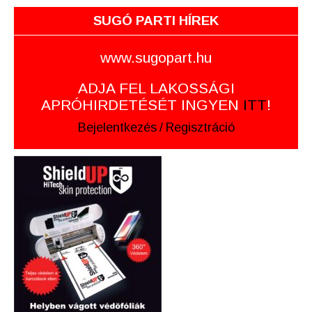
SUGÓ PARTI HÍREK
www.sugopart.hu
ADJA FEL LAKOSSÁGI
APRÓHIRDETÉSÉT INGYEN
ITT
!
Bejelentkezés
/
Regisztráció