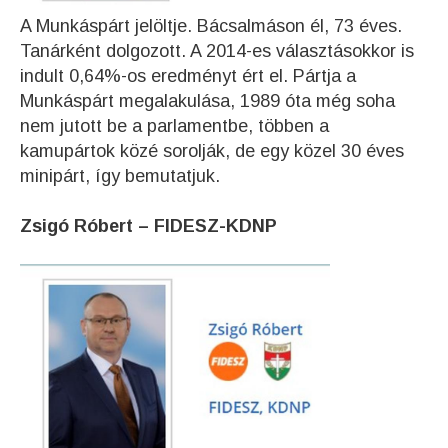
A Munkáspárt jelöltje. Bácsalmáson él, 73 éves.
Tanárként dolgozott. A 2014-es választásokkor is
indult 0,64%-os eredményt ért el. Pártja a
Munkáspárt megalakulása, 1989 óta még soha
nem jutott be a parlamentbe, többen a
kamupártok közé sorolják, de egy közel 30 éves
minipárt, így bemutatjuk.
Zsigó Róber
t – FIDESZ-KDNP