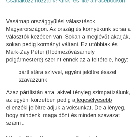
Csatlakozz hozzánk! Klikk, és like a Facebookon!
Vasárnap országgyűlési választások
Magyarországon. Az ország és környékünk sorsa a
választók kezében van. Sokan a meglévőt akarják,
sokan pedig kormányt váltani. Ez utóbbiak és
Márk-Zay Péter (Hódmezővásárhely
polgármestere) szerint ennek az a feltétele, hogy:
pártlistára szívvel, egyéni jelöltre ésszel
szavazzunk.
Azaz pártlistán arra, akivel tényleg szimpatizálunk,
az egyéni körzetben pedig a
legesélyesebb
ellenzéki jelöltre
adjuk a voksunkat. De a lényeg,
hogy mindenki maga dönt és minden szavazat
számít.