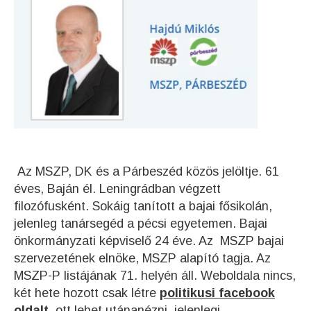
Az MSZP, DK és a Párbeszéd közös jelöltje. 61
éves, Baján él. Leningrádban végzett
filozófusként. Sokáig tanított a bajai fősikolán,
jelenleg tanársegéd a pécsi egyetemen. Bajai
önkormányzati képviselő 24 éve. Az MSZP bajai
szervezetének elnöke, MSZP alapító tagja. Az
MSZP-P listájának 71. helyén áll. Weboldala nincs,
két hete hozott csak létre
politikusi facebook
oldalt,
ott lehet utánanézni jelenlegi