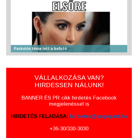
Parkolós téma lett a befutó
VÁLLALKOZÁSA VAN?
HIRDESSEN NÁLUNK!
BANNER ÉS PR cikk hirdetés Facebook
megjelenéssel is
HIRDETÉS FELADÁSA:
hirdetes@sugopart.hu
+36-30/330-3030