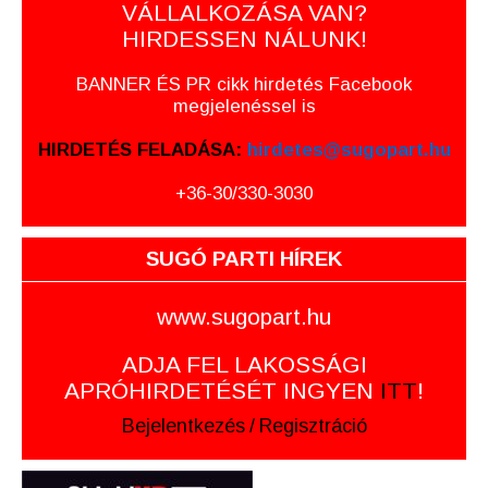
VÁLLALKOZÁSA VAN?
HIRDESSEN NÁLUNK!
BANNER ÉS PR cikk hirdetés Facebook
megjelenéssel is
HIRDETÉS FELADÁSA:
hirdetes@sugopart.hu
+36-30/330-3030
SUGÓ PARTI HÍREK
www.sugopart.hu
ADJA FEL LAKOSSÁGI
APRÓHIRDETÉSÉT INGYEN
ITT
!
Bejelentkezés
/
Regisztráció