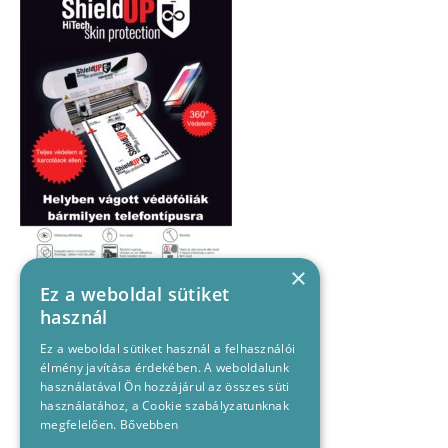
×
Ez a weboldal sütiket
használ
Ez a weboldal sütiket használ a felhasználói
élmény javítása érdekében. A weboldalunk
használatával Ön hozzájárul az összes süti
használatához, a Cookie szabályzatunknak
megfelelően.
Bővebben