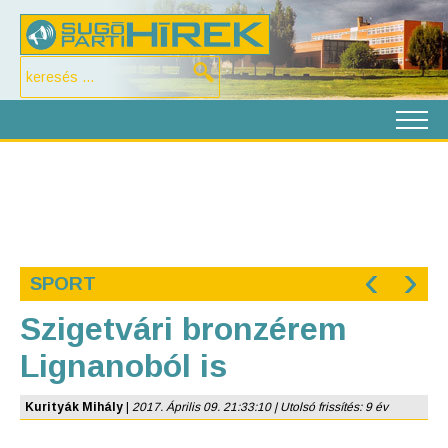
‹
›
SPORT
Szigetvári bronzérem
Lignanoból is
Kurityák Mihály
|
2017. Április 09. 21:33:10 | Utolsó frissítés: 9 év