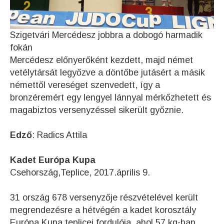
Szigetvári Mercédesz jobbra a dobogó harmadik
fokán
Mercédesz előnyerőként kezdett, majd német
vetélytársát legyőzve a döntőbe jutásért a másik
némettől vereséget szenvedett, így a
bronzéremért egy lengyel lánnyal mérkőzhetett és
magabiztos versenyzéssel sikerült győznie.
Edző
: Radics Attila
Kadet Európa Kupa
Csehország,Teplice, 2017.április 9.
31 ország 678 versenyzője részvételével került
megrendezésre a hétvégén a kadet korosztály
Európa Kupa teplicei fordulója, ahol 57 kg-ban