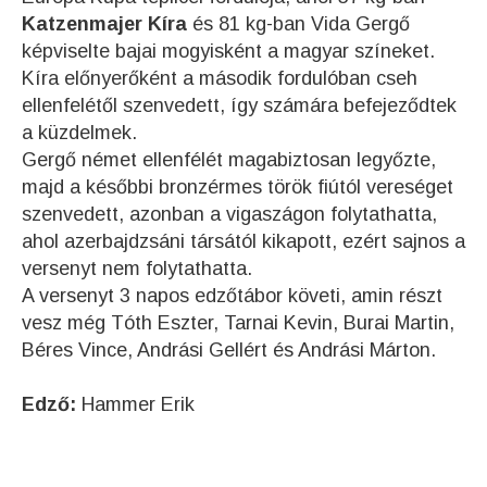
Katzenmajer Kíra
és 81 kg-ban Vida Gergő
képviselte bajai mogyisként a magyar színeket.
Kíra előnyerőként a második fordulóban cseh
ellenfelétől szenvedett, így számára befejeződtek
a küzdelmek.
Gergő német ellenfélét magabiztosan legyőzte,
majd a későbbi bronzérmes török fiútól vereséget
szenvedett, azonban a vigaszágon folytathatta,
ahol azerbajdzsáni társától kikapott, ezért sajnos a
versenyt nem folytathatta.
A versenyt 3 napos edzőtábor követi, amin részt
vesz még Tóth Eszter, Tarnai Kevin, Burai Martin,
Béres Vince, Andrási Gellért és Andrási Márton.
Edző:
Hammer Erik