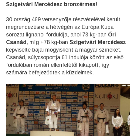
Szigetvári Mercédesz bronzérmes!
30 ország 469 versenyzője részvételével került
megrendezésre a hétvégén az Európa Kupa
sorozat lignanoi fordulója, ahol 73 kg-ban
Őri
Csanád,
míg +78 kg-ban
Szigetvári Mercédesz
képviselte bajai mogyisként a magyar színeket.
Csanád, súlycsoportja 61 indulója között az első
fordulóban román ellenfelétől kikapott, így
számára befejeződtek a küzdelmek.