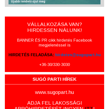
Újabb rendelő újul meg
VÁLLALKOZÁSA VAN?
HIRDESSEN NÁLUNK!
BANNER ÉS PR cikk hirdetés Facebook
megjelenéssel is
HIRDETÉS FELADÁSA:
hirdetes@sugopart.hu
+36-30/330-3030
SUGÓ PARTI HÍREK
www.sugopart.hu
ADJA FEL LAKOSSÁGI
APRÓHIRDETÉSÉT INGYEN
ITT
!