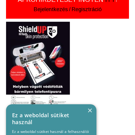
Bejelentkezés
/
Regisztráció
×
Ez a weboldal sütiket
használ
Ez a weboldal sütiket használ a felhasználói