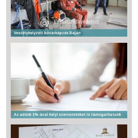
Veszélyhelyzeti búvárképzés Baján
Az adónk 1%-ával helyi szervezeteket is támogathatunk