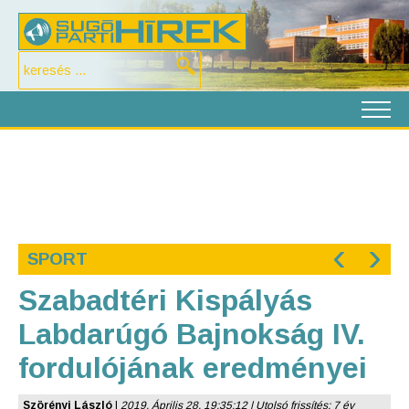
‹
›
SPORT
Szabadtéri Kispályás
Labdarúgó Bajnokság IV.
fordulójának eredményei
Szörényi László
|
2019. Április 28. 19:35:12 | Utolsó frissítés: 7 év