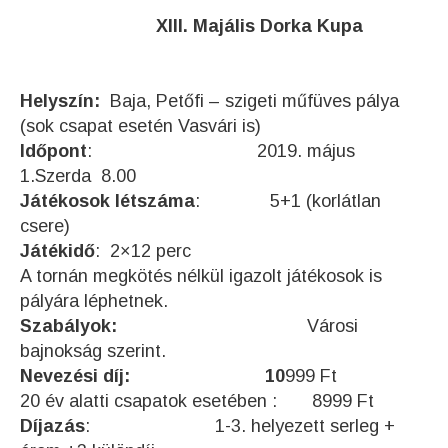
XIII. Majális Dorka Kupa
Helyszín:
Baja, Petőfi – szigeti műfüves pálya
(sok csapat esetén Vasvári is)
Időpont
: 2019. május
1.Szerda 8.00
Játékosok létszáma
: 5+1 (korlátlan
csere)
Játékidő
: 2×12 perc
A tornán megkötés nélkül igazolt játékosok is
pályára léphetnek.
Szabályok:
Városi
bajnokság szerint.
Nevezési díj: 10
999 Ft
20 év alatti csapatok esetében : 8999 Ft
Díjazás
: 1-3. helyezett serleg +