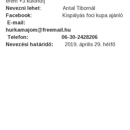
érem +3 különdíj
Nevezni lehet
: Antal Tibornál
Facebook
: Kispályás foci kupa ajánló
E-mail:
hurkamajom@freemail.hu
Telefon:
06-30-2428206
Nevezési határidő:
2019. április 29. hétfő