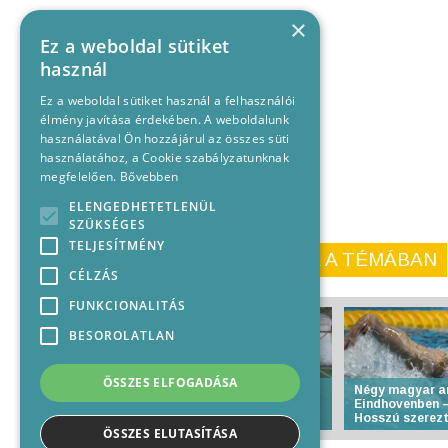
×
Ez a weboldal sütiket
használ
Ez a weboldal sütiket használ a felhasználói
élmény javítása érdekében. A weboldalunk
használatával Ön hozzájárul az összes süti
használatához, a Cookie szabályzatunknak
megfelelően.
Bővebben
ELENGEDHETETLENÜL
SZÜKSÉGES
TELJESÍTMÉNY
KORÁBBI CIKKEINK A TÉMÁBAN
CÉLZÁS
FUNKCIONALITÁS
BESOROLATLAN
ÖSSZES ELFOGADÁSA
Városi Műfüves Bajnokság
Négy magyar a
XX. fordulójának
Eindhovenben –
eredményei
Hosszú szerez
ÖSSZES ELUTASÍTÁSA