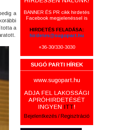
HIRDESSEN NÁLUNK!
BANNER ÉS PR cikk hirdetés
pedig a
Facebook megjelenéssel is
korábbi
totta a
HIRDETÉS FELADÁSA:
ratott.
hirdetes@sugopart.hu
+36-30/330-3030
SUGÓ PARTI HÍREK
www.sugopart.hu
ADJA FEL LAKOSSÁGI
APRÓHIRDETÉSÉT
INGYEN
ITT
!
Bejelentkezés
/
Regisztráció