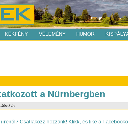
KÉKFÉNY
VÉLEMÉNY
HUMOR
KISPÁLY
atkozott a Nürnbergben
sítés: 8 év
híreiről? Csatlakozz hozzánk! Klikk, és like a Facebooko