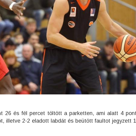
t 26 és fél percet töltött a parketten, ami alatt 4 pont
ót, illetve 2-2 eladott labdát és beütött faultot jegyzett