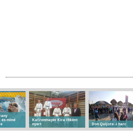
rany
 és mind
Katzenmayer Kira ifiként
te
nyert
Don Quijote -i harc