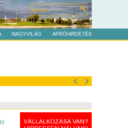
A
NAGYVILÁG
APRÓHIRDETÉS
‹
›
VÁLLALKOZÁSA VAN?
n!