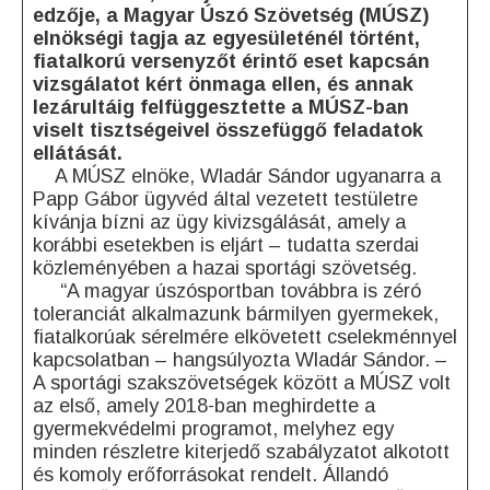
edzője, a Magyar Úszó Szövetség (MÚSZ)
elnökségi tagja az egyesületénél történt,
fiatalkorú versenyzőt érintő eset kapcsán
vizsgálatot kért önmaga ellen, és annak
lezárultáig felfüggesztette a MÚSZ-ban
viselt tisztségeivel összefüggő feladatok
ellátását.
A MÚSZ elnöke, Wladár Sándor ugyanarra a
Papp Gábor ügyvéd által vezetett testületre
kívánja bízni az ügy kivizsgálását, amely a
korábbi esetekben is eljárt – tudatta szerdai
közleményében a hazai sportági szövetség.
“A magyar úszósportban továbbra is zéró
toleranciát alkalmazunk bármilyen gyermekek,
fiatalkorúak sérelmére elkövetett cselekménnyel
kapcsolatban – hangsúlyozta Wladár Sándor. –
A sportági szakszövetségek között a MÚSZ volt
az első, amely 2018-ban meghirdette a
gyermekvédelmi programot, melyhez egy
minden részletre kiterjedő szabályzatot alkotott
és komoly erőforrásokat rendelt. Állandó