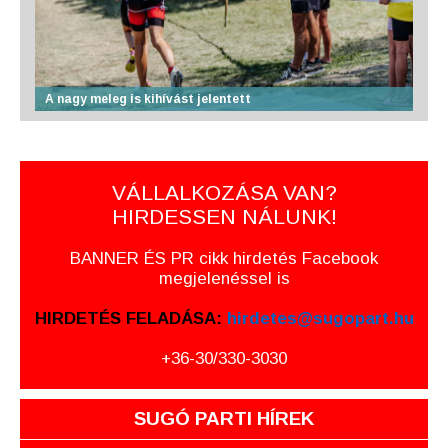
A nagy meleg is kihívást jelentett
VÁLLALKOZÁSA VAN?
HIRDESSEN NÁLUNK!
BANNER ÉS PR cikk hirdetés Facebook
megjelenéssel is
HIRDETÉS FELADÁSA:
hirdetes@sugopart.hu
+36-30/330-3030
SUGÓ PARTI HÍREK