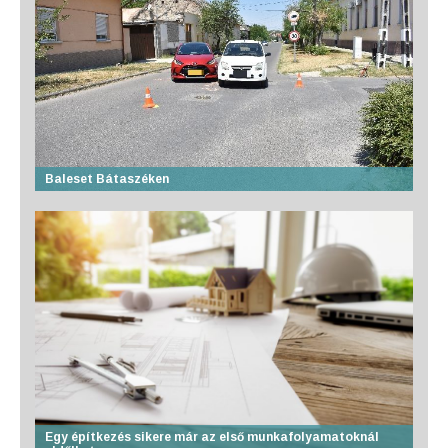
Baleset Bátaszéken
Egy építkezés sikere már az első munkafolyamatoknál