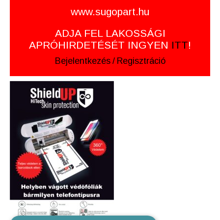
www.sugopart.hu
ADJA FEL LAKOSSÁGI
APRÓHIRDETÉSÉT INGYEN
ITT
!
Bejelentkezés
/
Regisztráció