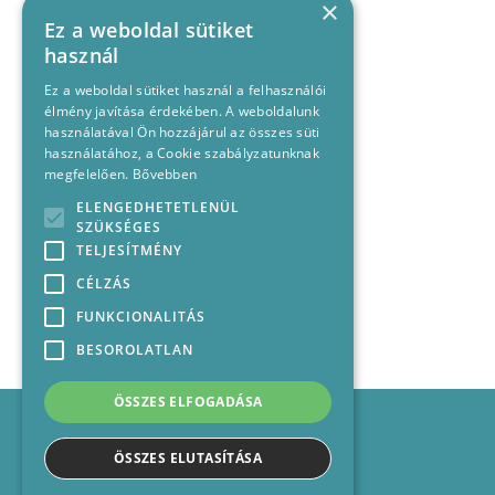
×
Ez a weboldal sütiket
használ
Ez a weboldal sütiket használ a felhasználói
élmény javítása érdekében. A weboldalunk
használatával Ön hozzájárul az összes süti
használatához, a Cookie szabályzatunknak
megfelelően.
Bővebben
ELENGEDHETETLENÜL
SZÜKSÉGES
TELJESÍTMÉNY
CÉLZÁS
FUNKCIONALITÁS
BESOROLATLAN
ÖSSZES ELFOGADÁSA
Impresszum
Médiajánlat
ÖSSZES ELUTASÍTÁSA
Felhasználási feltételek
Panaszkezelési nyilatkozat