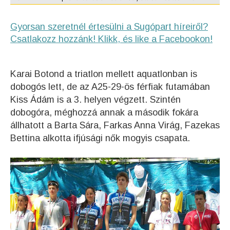
Gyorsan szeretnél értesülni a Sugópart híreiről?
Csatlakozz hozzánk! Klikk, és like a Facebookon!
Karai Botond a triatlon mellett aquatlonban is
dobogós lett, de az A25-29-ös férfiak futamában
Kiss Ádám is a 3. helyen végzett. Szintén
dobogóra, méghozzá annak a második fokára
állhatott a Barta Sára, Farkas Anna Virág, Fazekas
Bettina alkotta ifjúsági nők mogyis csapata.