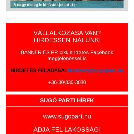
A nagy meleg is kihívást jelentett
VÁLLALKOZÁSA VAN?
HIRDESSEN NÁLUNK!
BANNER ÉS PR cikk hirdetés Facebook
megjelenéssel is
HIRDETÉS FELADÁSA:
hirdetes@sugopart.hu
+36-30/330-3030
SUGÓ PARTI HÍREK
www.sugopart.hu
ADJA FEL LAKOSSÁGI