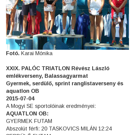
Fotó.
Karai Mónika
XXIX. PALÓC TRIATLON Révész László
emlékverseny, Balassagyarmat
Gyermek, serdülő, sprint ranglistaverseny és
aquatlon OB
2015-07-04
A Mogyi SE sportolóinak eredményei:
AQUATLON OB:
GYERMEK FUTAM
Abszolút férfi: 20 TASKOVICS MILÁN 12:24