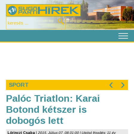
‹
›
SPORT
Palóc Triatlon: Karai
Botond kétszer is
dobogós lett
Lőrinczi Csaba
|
2015. Július 07. 08:31:00 | Utolsó frissítés: 11 év