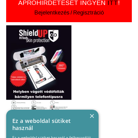
APRÓHIRDETÉSÉT INGYEN
ITT
!
Bejelentkezés
/
Regisztráció
×
Ez a weboldal sütiket
használ
Ez a weboldal sütiket használ a felhasználói