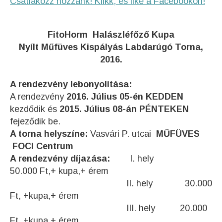
Csatlakozz hozzánk! Klikk, és like a Facebookon!
FitoHorm Halászléfőző Kupa
Nyílt Műfüves Kispályás Labdarúgó Torna,
2016.
A rendezvény lebonyolítása:
A rendezvény
2016. Július 05-én KEDDEN
kezdődik és
2015. Július 08-án PÉNTEKEN
fejeződik be.
A torna helyszíne:
Vasvári P. utcai
MŰFÜVES
FOCI Centrum
A rendezvény díjazása:
I. hely
50.000 Ft,+ kupa,+ érem
II. hely 30.000
Ft, +kupa,+ érem
III. hely 20.000
Ft, +kupa,+ érem