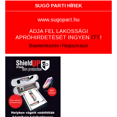
SUGÓ PARTI HÍREK
www.sugopart.hu
ADJA FEL LAKOSSÁGI
APRÓHIRDETÉSÉT INGYEN
ITT
!
Bejelentkezés
/
Regisztráció