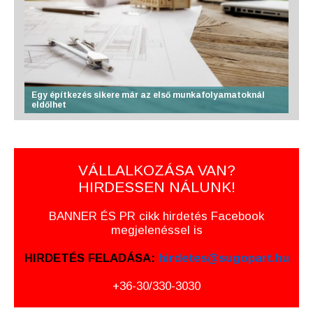
Egy építkezés sikere már az első munkafolyamatoknál
eldőlhet
VÁLLALKOZÁSA VAN?
HIRDESSEN NÁLUNK!
BANNER ÉS PR cikk hirdetés Facebook
megjelenéssel is
HIRDETÉS FELADÁSA:
hirdetes@sugopart.hu
+36-30/330-3030