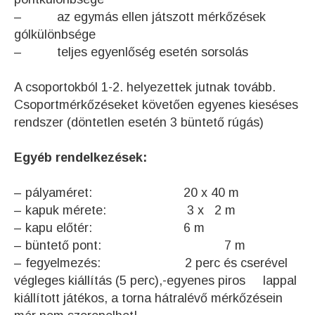
– az egymás ellen játszott mérkőzések
gólkülönbsége
– teljes egyenlőség esetén sorsolás
A csoportokból 1-2. helyezettek jutnak tovább.
Csoportmérkőzéseket követően egyenes kieséses
rendszer (döntetlen esetén 3 büntető rúgás)
Egyéb rendelkezések:
– pályaméret: 20 x 40 m
– kapuk mérete: 3 x 2 m
– kapu előtér: 6 m
– büntető pont: 7 m
– fegyelmezés: 2 perc és cserével
végleges kiállítás (5 perc),-egyenes piros lappal
kiállított játékos, a torna hátralévő mérkőzésein