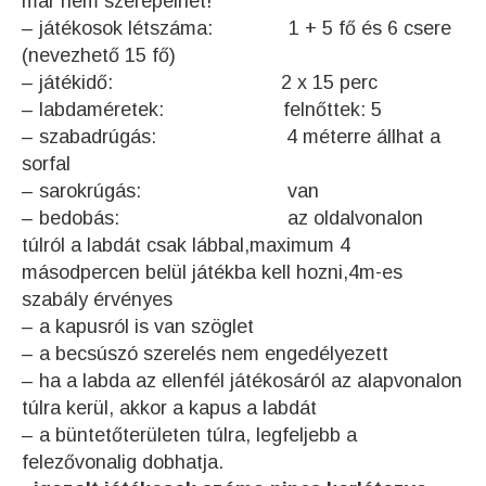
már nem szerepelhet!
– játékosok létszáma: 1 + 5 fő és 6 csere
(nevezhető 15 fő)
– játékidő: 2 x 15 perc
– labdaméretek: felnőttek: 5
– szabadrúgás: 4 méterre állhat a
sorfal
– sarokrúgás: van
– bedobás: az oldalvonalon
túlról a labdát csak lábbal,maximum 4
másodpercen belül játékba kell hozni,4m-es
szabály érvényes
– a kapusról is van szöglet
– a becsúszó szerelés nem engedélyezett
– ha a labda az ellenfél játékosáról az alapvonalon
túlra kerül, akkor a kapus a labdát
– a büntetőterületen túlra, legfeljebb a
felezővonalig dobhatja.