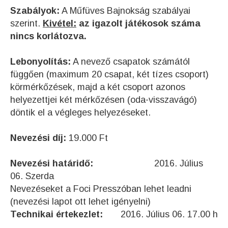
Szabályok:
A Műfüves Bajnokság szabályai
szerint.
Kivétel:
az igazolt játékosok száma
nincs korlátozva.
Lebonyolítás:
A nevező csapatok számától
függően (maximum 20 csapat, két tízes csoport)
körmérkőzések, majd a két csoport azonos
helyezettjei két mérkőzésen (oda-visszavágó)
döntik el a végleges helyezéseket.
Nevezési díj:
19.000 Ft
Nevezési határidő:
2016. Július
06. Szerda
Nevezéseket a Foci Presszóban lehet leadni
(nevezési lapot ott lehet igényelni)
Technikai értekezlet:
2016. Július 06. 17.00 h