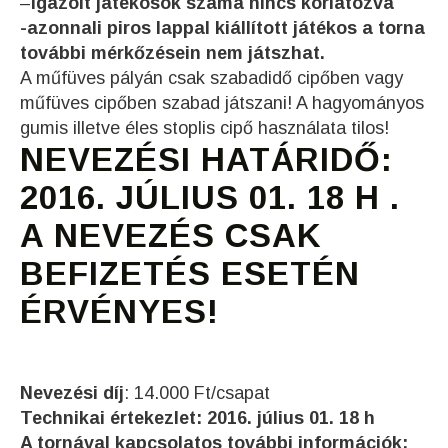
–
igazolt játékosok száma nincs korlátozva
-azonnali piros lappal kiállított játékos a torna
további mérkőzésein nem játszhat.
A műfüves pályán csak szabadidő cipőben vagy
műfüves cipőben szabad játszani! A hagyományos
gumis illetve éles stoplis cipő használata tilos!
NEVEZÉSI HATÁRIDŐ:
2016. JÚLIUS 01. 18 H .
A NEVEZÉS CSAK
BEFIZETÉS ESETÉN
ÉRVÉNYES!
Nevezési díj
: 14.000 Ft/csapat
Technikai értekezlet: 2016. július 01. 18 h
A tornával kapcsolatos további információk: