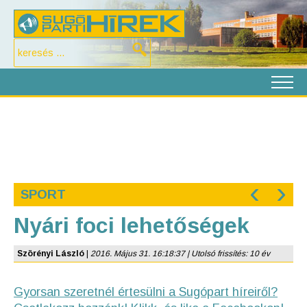
‹
›
SPORT
Nyári foci lehetőségek
Szörényi László
|
2016. Május 31. 16:18:37 | Utolsó frissítés: 10 év
Gyorsan szeretnél értesülni a Sugópart híreiről?