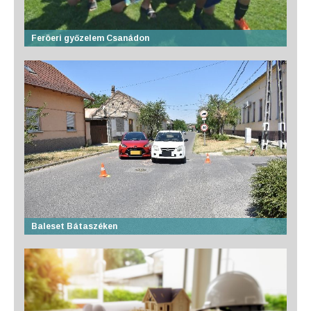
Feröeri győzelem Csanádon
Baleset Bátaszéken