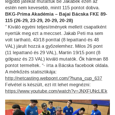
legjobb játékát mutattuk be Jakabék ezen az
estén nem kevesebb, mintt 115 pontot dobva.
BKG-Prima Akadémia – Bajai Bácska FKE 89-
115 (26-29, 23-29, 20-29, 20-28)
” Kiváló egyéni teljesítmények mellett csapatként
nyertük meg ezt a meccset. Jakab Peti ma sem
volt tartható, 43/18 ponttal (8 lepattanó és 48
VAL) járult hozzá a győzelemhez. Milos 26 pont
(11 lepattanó és 29 VAL), Martin 19/15 pont (8
gólpasz és 23 VAL) kiváló mutatók. Ők hárman 88
pontot termeltek. “- írta a Bácska facebook oldala.
A mérkőzés statisztikája:
http://netcasting.webpont.com/?huna_cup_637
Felvétel is készült, ezt itt lehet megnézni:
https://www.youtube.com/watch?v=JNXFUNcLlEk