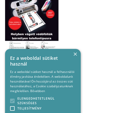
×
Ez a weboldal sütiket
használ
Ez a weboldal sütiket használ a felhasználói
élmény javítása érdekében. A weboldalunk
használatával Ön hozzájárul az összes süti
használatához, a Cookie szabályzatunknak
megfelelően.
Bővebben
ELENGEDHETETLENÜL
SZÜKSÉGES
TELJESÍTMÉNY