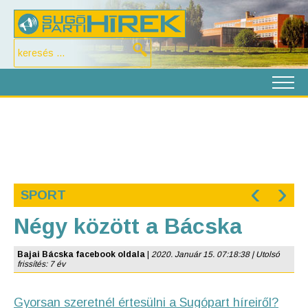
‹
›
SPORT
Négy között a Bácska
Bajai Bácska facebook oldala
|
2020. Január 15. 07:18:38 | Utolsó
frissítés: 7 év
Gyorsan szeretnél értesülni a Sugópart híreiről?