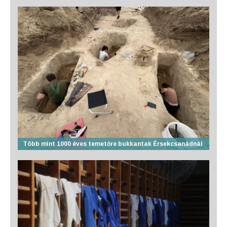
Több mint 1000 éves temetőre bukkantak Érsekcsanádnál