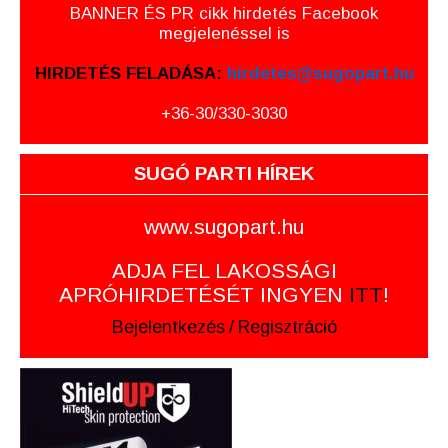
BANNER ÉS PR cikk hirdetés Facebook
megjelenéssel is
HIRDETÉS FELADÁSA:
hirdetes@sugopart.hu
+36-30/330-3030
SUGÓ PARTI HÍREK
www.sugopart.hu
ADJA FEL LAKOSSÁGI
APRÓHIRDETÉSÉT INGYEN
ITT
!
Bejelentkezés
/
Regisztráció