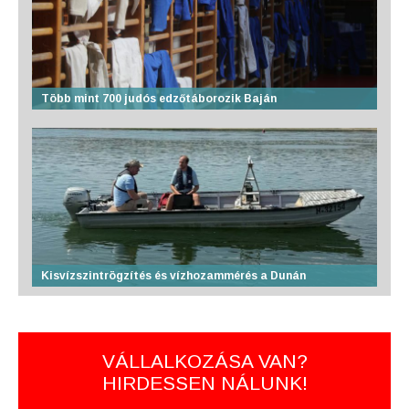
Több mint 700 judós edzőtáborozik Baján
Kisvízszintrögzítés és vízhozammérés a Dunán
VÁLLALKOZÁSA VAN?
HIRDESSEN NÁLUNK!