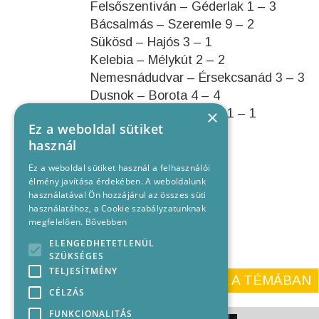
Felsőszentiván – Géderlak 1 – 3
Bácsalmás – Szeremle 9 – 2
Sükösd – Hajós 3 – 1
Kelebia – Mélykút 2 – 2
Nemesnádudvar – Érsekcsanád 3 – 3
Dusnok – Borota 4 – 4
Hercegszántó – Tompa 1 – 1
×
Ez a weboldal sütiket
használ
Ez a weboldal sütiket használ a felhasználói
élmény javítása érdekében. A weboldalunk
használatával Ön hozzájárul az összes süti
használatához, a Cookie szabályzatunknak
megfelelően.
Bővebben
ELENGEDHETETLENÜL
SZÜKSÉGES
TELJESÍTMÉNY
KORÁBBI CIKKEINK A TÉMÁBAN
CÉLZÁS
FUNKCIONALITÁS