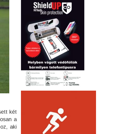
ett két
posan a
oz, aki