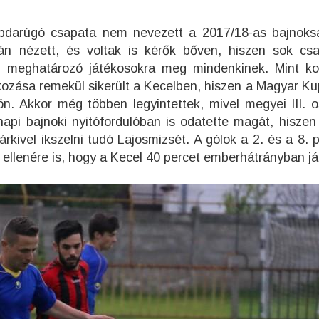
abdarúgó csapata nem nevezett a 2017/18-as bajnoks
án nézett, és voltak is kérők bőven, hiszen sok cs
, meghatározó játékosokra meg mindenkinek. Mint k
zása remekül sikerült a Kecelben, hiszen a Magyar Ku
ón. Akkor még többen legyintettek, mivel megyei III. o
napi bajnoki nyitófordulóban is odatette magát, hiszen
árkivel ikszelni tudó Lajosmizsét. A gólok a 2. és a 8. 
 ellenére is, hogy a Kecel 40 percet emberhátrányban já