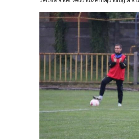
betolta a két védő közé majd kirúgta a b