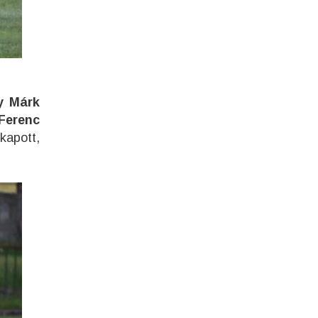
y Márk
Ferenc
kapott,