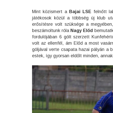
Mint közismert a
Bajai LSE
felnőtt l
játékosok közül a többség új klub ut
erősítésre volt szüksége a megyében
beszámoltunk róla
Nagy Előd
bemutatko
fordulójában 6 gólt szerzett Kunfehért
volt az ellenfél, ám Előd a most vasár
góljával verte csapata hazai pályán a b
estek, így gyorsan eldőlt minden, annak