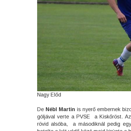
Nagy Előd
De
Nébl Martin
is nyerő embernek bizo
góljával verte a PVSE a Kiskőröst. Az 
rövid alsóba, a másodiknál pedig egy 