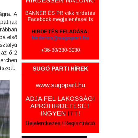
HIRDESSEN NÁLUNK!
BANNER ÉS PR cikk hirdetés
ágra. A
Facebook megjelenéssel is
apatnak
orábban
HIRDETÉS FELADÁSA:
pa első
hirdetes@sugopart.hu
sztályú
+36-30/330-3030
 az ő 2
percben
tszott.
SUGÓ PARTI HÍREK
www.sugopart.hu
ADJA FEL LAKOSSÁGI
APRÓHIRDETÉSÉT
INGYEN
ITT
!
Bejelentkezés
/
Regisztráció