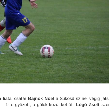
a fiatal csatár
Bajnok Noel
a Sükösd színei végig játs
3 – 1-re győzött, a gólok közül kettőt
Lógó Zsolt
szer