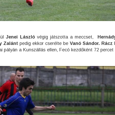
zül
Jenei László
végig játszotta a meccset,
Hernád
y Zalánt
pedig ekkor cserélte be
Vanó Sándor.
Rácz 
ai pályán a Kunszállás ellen, Fecó kezdőként 72 percet 