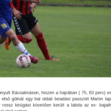
nyult Bácsalmáson, hiszen a hajrában ( 75, 83 perc) es
első gólnál egy bal oldali beadást passzolt Martin la
rossz kirúgást követően került a labda az ex- bajaih