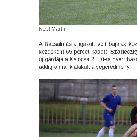
Nébl Martin
A Bácsalmásra igazolt volt bajaiak kö
kezdőként 65 percet kapott,
Szádeczk
új gárdája a Kalocsa 2 – 0-ra nyert haz
addigra már kialakult a végeredmény.