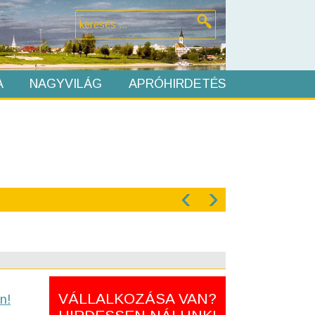
A
NAGYVILÁG
APRÓHIRDETÉS
‹
›
VÁLLALKOZÁSA VAN?
n!