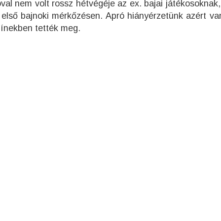
val nem volt rossz hétvégéje az ex. bajai játékosoknak,
első bajnoki mérkőzésen. Apró hiányérzetünk azért va
zínekben tették meg.