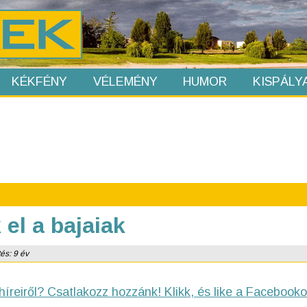
KÉKFÉNY
VÉLEMÉNY
HUMOR
KISPÁLY
el a bajaiak
tés: 9 év
híreiről? Csatlakozz hozzánk! Klikk, és like a Facebooko