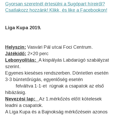
Gyorsan szeretnél értesülni a Sugópart híreiről?
Csatlakozz hozzánk! Klikk, és like a Facebookon!
Liga Kupa 2019.
Helyszin:
Vasvári Pál utcai Foci Centrum.
Játékidő:
2×20 perc
Lebonyolítás:
A kispályás Labdarúgó szabályzat
szerint.
Egyenes kieséses rendszerben. Döntetlen esetén
3-3 büntetőrúgás, egyenlőség esetén
felváltva 1-1-et rúgnak a csapatok az első
hibázásig.
Nevezési lap:
Az 1.mérkőzés előtt kötelesek
leadni a csapatok.
A Liga Kupa és a Bajnokság mérkőzésein azonos