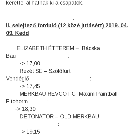
kerettel állhatnak ki a csapatok.
:
II. selejtező forduló (12 közé jutásért) 2019. 04.
09. Kedd
ELIZABETH ÉTTEREM – Bácska
Bau :
-> 17,00
Rezét SE – Szőlőfürt
Vendéglő
:
-> 17,45
MERKBAU-REVCO FC -Maxim Paintball-
Fitohorm :
-> 18,30
DETONATOR – OLD MERKBAU
:
-> 19,15