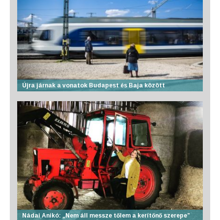
Újra járnak a vonatok Budapest és Baja között
Nádai Anikó: „Nem áll messze tőlem a kerítőnő szerepe”