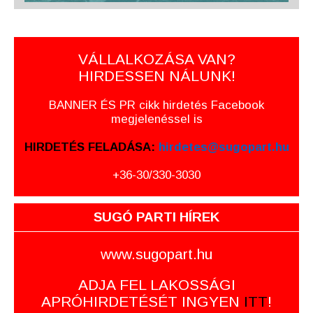
VÁLLALKOZÁSA VAN?
HIRDESSEN NÁLUNK!
BANNER ÉS PR cikk hirdetés Facebook
megjelenéssel is
HIRDETÉS FELADÁSA:
hirdetes@sugopart.hu
+36-30/330-3030
SUGÓ PARTI HÍREK
www.sugopart.hu
ADJA FEL LAKOSSÁGI
APRÓHIRDETÉSÉT INGYEN
ITT
!