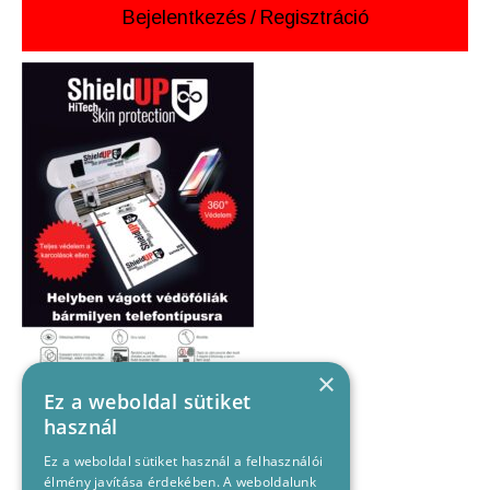
Bejelentkezés
/
Regisztráció
×
Ez a weboldal sütiket
használ
Ez a weboldal sütiket használ a felhasználói
élmény javítása érdekében. A weboldalunk