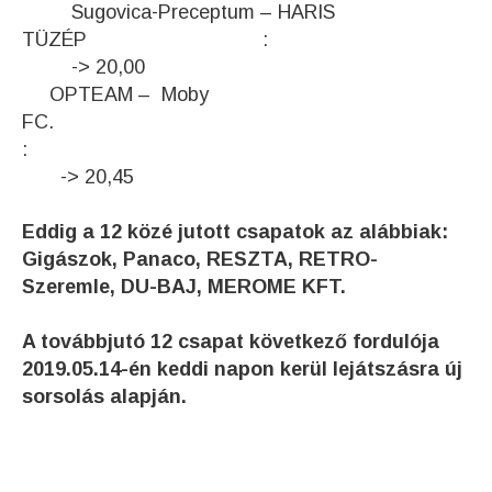
Sugovica-Preceptum – HARIS
TÜZÉP :
-> 20,00
OPTEAM – Moby
FC.
:
-> 20,45
Eddig a 12 közé jutott csapatok az alábbiak:
Gigászok, Panaco, RESZTA, RETRO-
Szeremle, DU-BAJ, MEROME KFT.
A továbbjutó 12 csapat következő fordulója
2019.05.14-én keddi napon kerül lejátszásra új
sorsolás alapján.