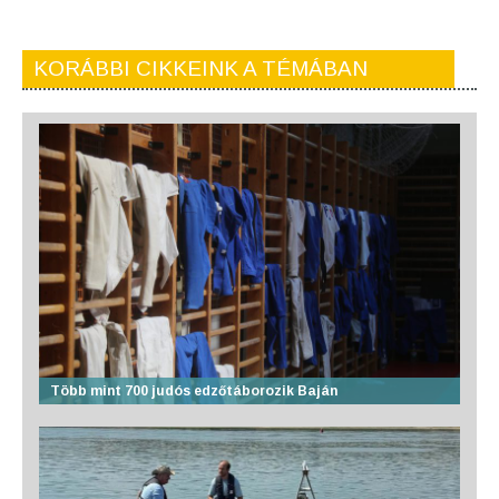
KORÁBBI CIKKEINK A TÉMÁBAN
Több mint 700 judós edzőtáborozik Baján