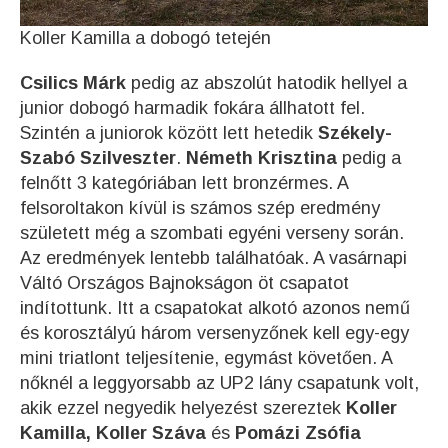
Koller Kamilla a dobogó tetején
Csilics Márk
pedig az abszolút hatodik hellyel a
junior dobogó harmadik fokára állhatott fel.
Szintén a juniorok között lett hetedik
Székely-
Szabó Szilveszter
.
Németh Krisztina
pedig a
felnőtt 3 kategóriában lett bronzérmes. A
felsoroltakon kívül is számos szép eredmény
született még a szombati egyéni verseny során.
Az eredmények lentebb találhatóak. A vasárnapi
Váltó Országos Bajnokságon öt csapatot
indítottunk. Itt a csapatokat alkotó azonos nemű
és korosztályú három versenyzőnek kell egy-egy
mini triatlont teljesítenie, egymást követően. A
nőknél a leggyorsabb az UP2 lány csapatunk volt,
akik ezzel negyedik helyezést szereztek
Koller
Kamilla, Koller Száva
és
Pomázi Zsófia