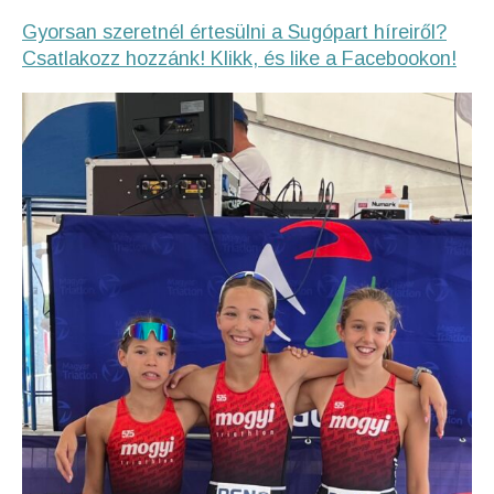
Gyorsan szeretnél értesülni a Sugópart híreiről?
Csatlakozz hozzánk! Klikk, és like a Facebookon!