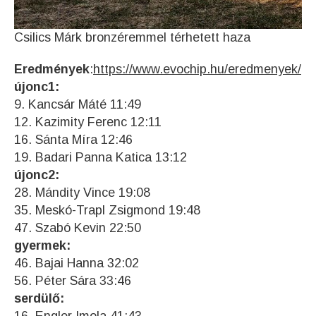
Csilics Márk bronzéremmel térhetett haza
Eredmények
:
https://www.evochip.hu/eredmenyek/
újonc1:
9. Kancsár Máté 11:49
12. Kazimity Ferenc 12:11
16. Sánta Míra 12:46
19. Badari Panna Katica 13:12
újonc2:
28. Mándity Vince 19:08
35. Meskó-Trapl Zsigmond 19:48
47. Szabó Kevin 22:50
gyermek:
46. Bajai Hanna 32:02
56. Péter Sára 33:46
serdülő: