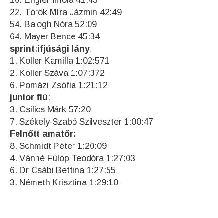
16. Engler Imola 41:43
22. Török Míra Jázmin 42:49
54. Balogh Nóra 52:09
64. Mayer Bence 45:34
sprint:ifjúsági lány
:
1. Koller Kamilla 1:02:571
2. Koller Száva 1:07:372
6. Pomázi Zsófia 1:21:12
junior fiú
:
3. Csilics Márk 57:20
7. Székely-Szabó Szilveszter 1:00:47
Felnőtt amatőr:
8. Schmidt Péter 1:20:09
4. Vánné Fülöp Teodóra 1:27:03
6. Dr Csábi Bettina 1:27:55
3. Németh Krisztina 1:29:10