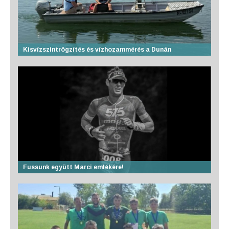
Kisvízszintrögzítés és vízhozammérés a Dunán
Fussunk együtt Marci emlékére!