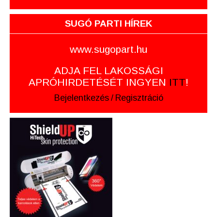
SUGÓ PARTI HÍREK
www.sugopart.hu
ADJA FEL LAKOSSÁGI
APRÓHIRDETÉSÉT INGYEN
ITT
!
Bejelentkezés
/
Regisztráció