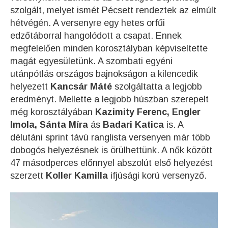
szolgált, melyet ismét Pécsett rendeztek az elmúlt
hétvégén. A versenyre egy hetes orfűi
edzőtáborral hangolódott a csapat. Ennek
megfelelően minden korosztályban képviseltette
magát egyesületünk. A szombati egyéni
utánpótlás országos bajnokságon a kilencedik
helyezett
Kancsár Máté
szolgáltatta a legjobb
eredményt. Mellette a legjobb húszban szerepelt
még korosztályában
Kazimity Ferenc, Engler
Imola, Sánta Míra
ás
Badari Katica
is. A
délutáni sprint távú ranglista versenyen már több
dobogós helyezésnek is örülhettünk. A nők között
47 másodperces előnnyel abszolút első helyezést
szerzett
Koller Kamilla
ifjúsági korú versenyző.