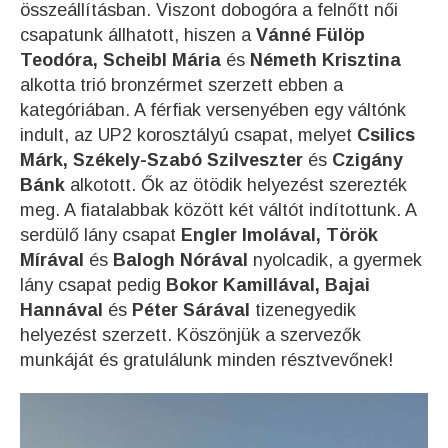
összeállításban. Viszont dobogóra a felnőtt női
csapatunk állhatott, hiszen a
Vánné Fülöp
Teodóra, Scheibl Mária
és
Németh Krisztina
alkotta trió bronzérmet szerzett ebben a
kategóriában. A férfiak versenyében egy váltónk
indult, az UP2 korosztályú csapat, melyet
Csilics
Márk, Székely-Szabó Szilveszter
és
Czigány
Bánk
alkotott. Ők az ötödik helyezést szerezték
meg. A fiatalabbak között két váltót indítottunk. A
serdülő lány csapat
Engler Imolával, Török
Mírával
és
Balogh Nórával
nyolcadik, a gyermek
lány csapat pedig
Bokor Kamillával, Bajai
Hannával
és
Péter Sárával
tizenegyedik
helyezést szerzett. Köszönjük a szervezők
munkáját és gratulálunk minden résztvevőnek!