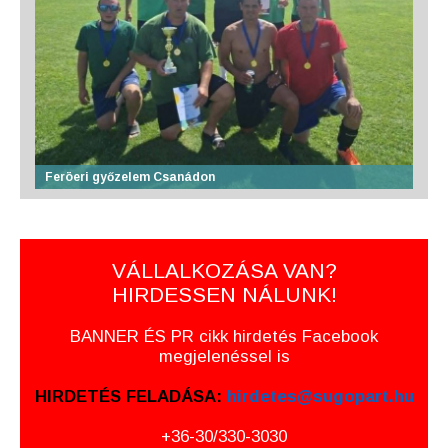
Feröeri győzelem Csanádon
VÁLLALKOZÁSA VAN?
HIRDESSEN NÁLUNK!
BANNER ÉS PR cikk hirdetés Facebook
megjelenéssel is
HIRDETÉS FELADÁSA:
hirdetes@sugopart.hu
+36-30/330-3030