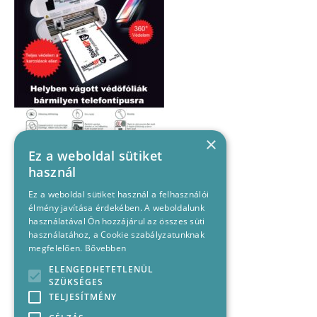
×
Ez a weboldal sütiket
használ
Ez a weboldal sütiket használ a felhasználói
élmény javítása érdekében. A weboldalunk
használatával Ön hozzájárul az összes süti
használatához, a Cookie szabályzatunknak
megfelelően.
Bővebben
ELENGEDHETETLENÜL
SZÜKSÉGES
TELJESÍTMÉNY