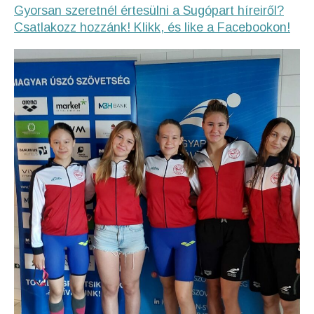
Gyorsan szeretnél értesülni a Sugópart híreiről?
Csatlakozz hozzánk! Klikk, és like a Facebookon!