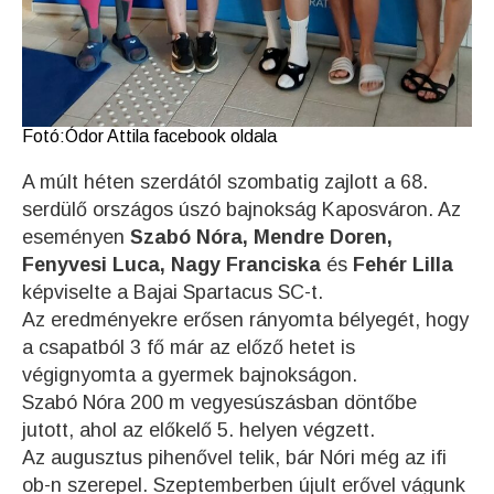
Fotó:Ódor Attila facebook oldala
A múlt héten szerdától szombatig zajlott a 68.
serdülő országos úszó bajnokság Kaposváron. Az
eseményen
Szabó Nóra, Mendre Doren,
Fenyvesi Luca, Nagy Franciska
és
Fehér Lilla
képviselte a Bajai Spartacus SC-t.
Az eredményekre erősen rányomta bélyegét, hogy
a csapatból 3 fő már az előző hetet is
végignyomta a gyermek bajnokságon.
Szabó Nóra 200 m vegyesúszásban döntőbe
jutott, ahol az előkelő 5. helyen végzett.
Az augusztus pihenővel telik, bár Nóri még az ifi
ob-n szerepel. Szeptemberben újult erővel vágunk