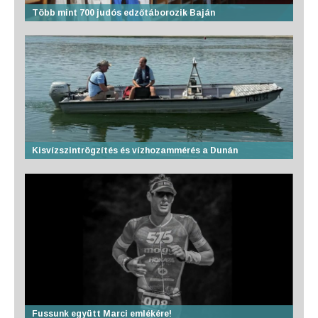
Több mint 700 judós edzőtáborozik Baján
Kisvízszintrögzítés és vízhozammérés a Dunán
Fussunk együtt Marci emlékére!