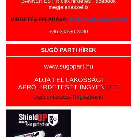
BANNER ÉS PR cikk hirdetés Facebook
megjelenéssel is
HIRDETÉS FELADÁSA:
hirdetes@sugopart.hu
+36-30/330-3030
SUGÓ PARTI HÍREK
www.sugopart.hu
ADJA FEL LAKOSSÁGI
APRÓHIRDETÉSÉT INGYEN
ITT
!
Bejelentkezés
/
Regisztráció